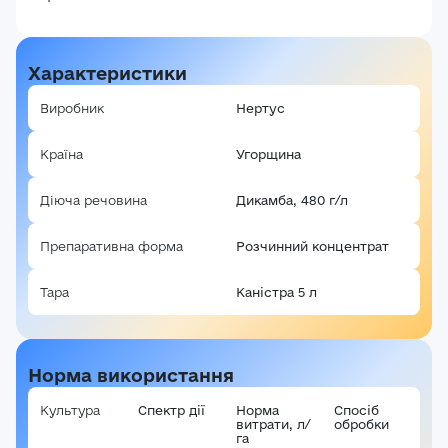
Характеристики
Виробник
Нертус
Країна
Угорщина
Діюча речовина
Дикамба, 480 г/л
Препаративна форма
Розчинний концентрат
Тара
Каністра 5 л
Норма використання
Культура
Спектр дії
Норма
Спосіб
витрати, л/
обробки
га