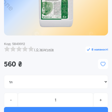
Реєстрація
Ми на зв’язку
(096) 556 55 56
м.Київ, вулиця Василя Кучера, будинок 3
Код: 5849912
Закрити
( 0 )
відгуків
В наявності
560 ₴
-
+