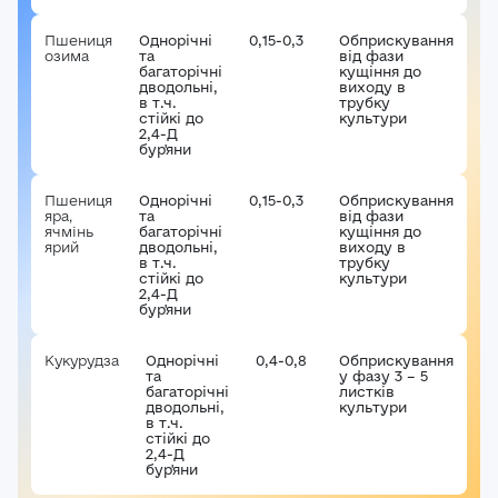
Авторизація
Пшениця
Однорічні
0,15-0,3
Обприскування
озима
та
від фази
E-mail*
багаторічні
кущіння до
дводольні,
виходу в
Ваша оцінка
в т.ч.
трубку
стійкі до
культури
2,4-Д
Пароль*
бур'яни
Ваші враження*
Пшениця
Однорічні
0,15-0,3
Обприскування
яра,
та
від фази
Забули пароль?
Реєстрація
ячмінь
багаторічні
кущіння до
ярий
дводольні,
виходу в
Увійти
в т.ч.
трубку
стійкі до
культури
2,4-Д
бур'яни
Кукурудза
Однорічні
0,4-0,8
Обприскування
та
у фазу 3 – 5
багаторічні
листків
дводольні,
культури
в т.ч.
стійкі до
2,4-Д
бур'яни