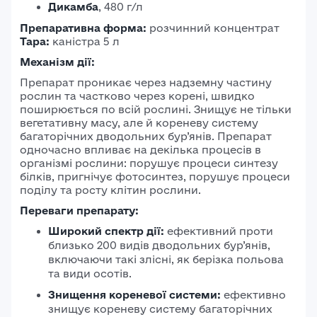
Дикамба
, 480 г/л
Препаративна форма:
розчинний концентрат
Тара:
каністра 5 л
Механізм дії:
Препарат проникає через надземну частину
рослин та частково через корені, швидко
поширюється по всій рослині. Знищує не тільки
вегетативну масу, але й кореневу систему
багаторічних дводольних бур’янів. Препарат
одночасно впливає на декілька процесів в
організмі рослини: порушує процеси синтезу
білків, пригнічує фотосинтез, порушує процеси
поділу та росту клітин рослини.
Переваги препарату:
Широкий спектр дії:
ефективний проти
близько 200 видів дводольних бур’янів,
включаючи такі злісні, як берізка польова
та види осотів.
Знищення кореневої системи:
ефективно
знищує кореневу систему багаторічних