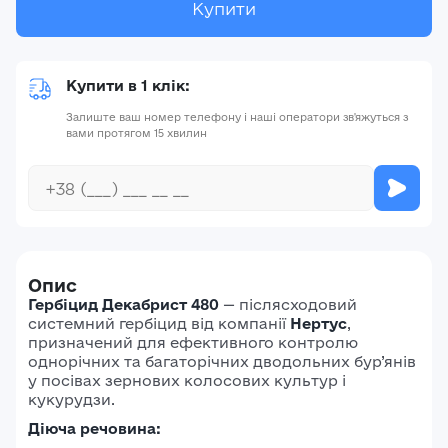
Купити
Купити в 1 клік:
Залиште ваш номер телефону і наші оператори зв'яжуться з
вами протягом 15 хвилин
Опис
Гербіцид Декабрист 480
—
післясходовий
системний гербіцид від компанії
Нертус
,
призначений для ефективного контролю
однорічних та багаторічних дводольних бур’янів
у посівах зернових колосових культур і
кукурудзи.
Діюча речовина: