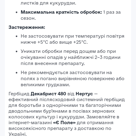
листків для кукурудзи.
Максимальна кратність обробок:
1 раз за
сезон.
Застереження:
Не застосовувати при температурі повітря
нижче +5°C або вище +25°C.
Уникати обробки перед дощем або при
очікуванні опадів у найближчі 2–3 години
після внесення препарату.
Не рекомендується застосовувати на
полях з погано вирівняною поверхнею або
великими грудками.
Гербіцид
Декабрист 480
від
Нертус
—
ефективний післясходовий системний гербіцид
для боротьби з однорічними та багаторічними
дводольними бур’янами в посівах зернових
колосових культур і кукурудзи. Замовляйте в
інтернет-магазині
«Є Поле»
для отримання
високоякісного препарату з доставкою по
Україні.