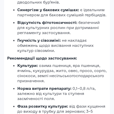
дводольних бур’янів.
Синергізм у бакових сумішах:
є ідеальним
партнером для бакових сумішей гербіцидів.
Відсутність фітотоксичності:
безпечний
для культурних рослин при дотриманні
регламенту застосування.
Гнучкість у сівозміні:
не накладає
обмежень щодо висівання наступних
культур сівозміни.
Рекомендації щодо застосування:
Культури:
озима пшениця, яра пшениця,
ячмінь, кукурудза, жито, овес, просо, сорго,
сінокоси, землі несільськогосподарського
призначення.
Норма витрати препарату:
0,1–0,8 л/га,
залежно від культури та ступеня
засміченості поля.
Фаза розвитку культури:
від фази кущення
до виходу в трубку для зернових; 3–5