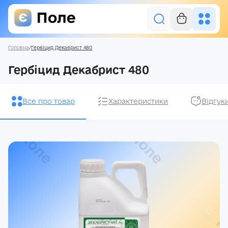
Головна
/
Гербіцид Декабрист 480
Увійти
Гербіцид Декабрист 480
Засоби захисту рослин
Все про товар
Характеристики
Відгук
Насіння
Добрива
Акції
Про нас
Блог
Контакти