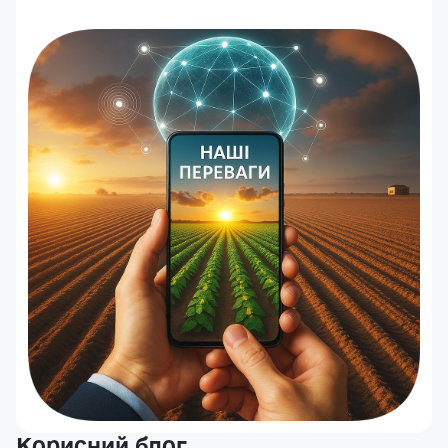
Авторизація
E-mail*
Ваша оцінка
Пароль*
Ваші враження*
Забули пароль?
Реєстрація
Увійти
Корисний блог