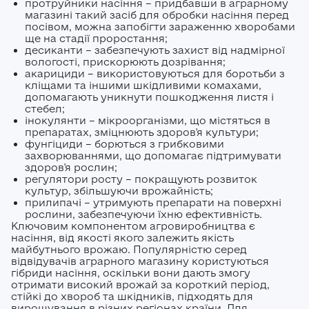
сівалки й призводять до нерівномірних сходів
протруйники насіння – придбавши в аграрному
наступної культури. 5. Втрата часу і грошей у
магазині такий засіб для обробки насіння перед
посівом, можна запобігти зараженню хворобами
наступному сезоніЕкономія на прибиранні
ще на стадії проростання;
культури сьогодні часто означає додаткові
десиканти – забезпечують захист від надмірної
витрати навесні: більше ЗЗР, коригування
вологості, прискорюють дозрівання;
живлення та пересів окремих ділянок.
Що
акарициди – використовуються для боротьби з
робити правильно? Найкраще рішення —
кліщами та іншими шкідливими комахами,
прибрати культуру з поля повністю,
допомагають уникнути пошкодження листя і
використовуючи подрібнення, вивезення
стебел;
решток або їх правильне зароблення з
інокулянти – мікроорганізми, що містяться в
препаратах, зміцнюють здоров'я культури;
урахуванням біологічних деструкторів та
фунгіциди – борються з грибковими
агротехніки.
Реальні приклади з полів і
захворюваннями, що допомагає підтримувати
поради агрономів дивіться у TikTok-мережі Є
здоров'я рослин;
Поле, де ми показуємо, до чого призводять
регулятори росту – покращують розвиток
технологічні помилки та як їх уникнути. ТІК-ТОК
культур, збільшуючи врожайність;
Є ПОЛЕ В інтернет-магазині Є Поле ви знайдете
прилипачі – утримують препарати на поверхні
деструктори пожнивних решток, добрива, ЗЗР
рослини, забезпечуючи їхню ефективність.
та агрорішення, які допоможуть правильно
Ключовим компонентом агровиробництва є
підготувати поле навіть після невдалого сезону.
насіння, від якості якого залежить якість
майбутнього врожаю. Популярністю серед
відвідувачів аграрного магазину користуються
гібриди насіння, оскільки вони дають змогу
отримати високий врожай за короткий період,
стійкі до хвороб та шкідників, підходять для
вирощування в різних регіонах країни. Для