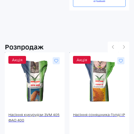
Розпродаж
Акція
Акція
Насіння кукурудзи ЗУМ 405
Насіння соняшника Голді ІР
ФАО 400