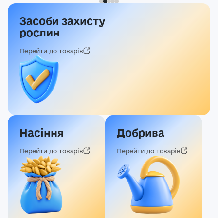
Засоби захисту
Реєстрація
рослин
Ми на зв’язку
(096) 556 55 56
Перейти до товарів
м.Київ, вулиця Василя Кучера, будинок 3
Закрити
Насіння
Добрива
Перейти до товарів
Перейти до товарів