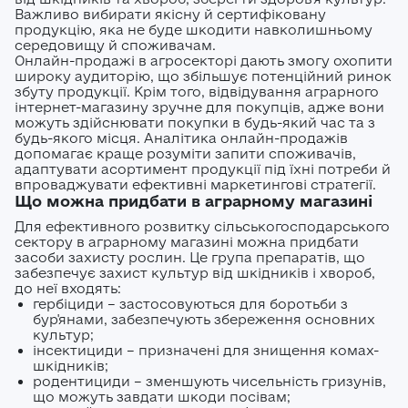
ґрунту та погодні умови поєднувати мінеральне
поля. Проте на практиці саме такий підхід може
Важливо вибирати якісну й сертифіковану
живлення з біологічними рішеннями
створити серйозні проблеми для наступної
продукцію, яка не буде шкодити навколишньому
Детальніше про втрати азоту та практичні
середовищу й споживачам.
посівної.
Низька врожайність — не означає
поради дивіться у нашому TikTok-каналі Є Поле,
Онлайн-продажі в агросекторі дають змогу охопити
відсутність проблем 1. Більше шкоди, ніж
широку аудиторію, що збільшує потенційний ринок
де ми простими словами пояснюємо складні
користі для ґрунтуКультура з низькою
збуту продукції. Крім того, відвідування аграрного
агрономічні питання. В інтернет-магазині Є Поле
врожайністю зазвичай має слабку кореневу
інтернет-магазину зручне для покупців, адже вони
ви знайдете азотні добрива, інгібітори, КАС та
систему та уражені рослинні рештки.
можуть здійснювати покупки в будь-який час та з
супутні продукти для максимально
Передискування таких залишків сприяє
будь-якого місця. Аналітика онлайн-продажів
ефективного живлення культур — офіційно, з
накопиченню хвороб і патогенів, які легко
допомагає краще розуміти запити споживачів,
консультацією та доставкою по Україні.
переходять на наступну культуру. 2. Азот
адаптувати асортимент продукції під їхні потреби й
впроваджувати ефективні маркетингові стратегії.
«зникає» ще швидшеНавіть при малій біомасі
Що можна придбати в аграрному магазині
розкладання рослинних решток потребує азоту.
У результаті навесні поле входить у вегетацію з
Для ефективного розвитку сільськогосподарського
дефіцитом доступного живлення, що особливо
сектору в аграрному магазині можна придбати
критично для стартового росту. 3. Падалиця і
засоби захисту рослин. Це група препаратів, що
бур’яни стають проблемоюКультура, яка не дала
забезпечує захист культур від шкідників і хвороб,
до неї входять:
повноцінного врожаю, часто залишає в полі
гербіциди – застосовуються для боротьби з
значну кількість дрібного насіння.
бур'янами, забезпечують збереження основних
Передискування лише стимулює його
культур;
проростання, збільшуючи забур’яненість і
інсектициди – призначені для знищення комах-
витрати на гербіциди. 4. Нерівномірна підготовка
шкідників;
поляЗалишені стебла та корені заважають
родентициди – зменшують чисельність гризунів,
якісному обробітку ґрунту, ускладнюють роботу
що можуть завдати шкоди посівам;