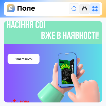
Увійти
⠀
Засоби захисту рослин
⠀
Насіння
Добрива
Переглянути
Акції
Про нас
Блог
Контакти