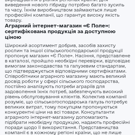
виведення нового гібриду потрібно багато зусиль
та часу. Їхнім виробництвом займаються лише
професійні компанії, що гарантує високу якість
товару.
Аграрний інтернет-магазин «Є Поле»:
сертифікована продукція за доступною
ціною
Широкий асортимент добрив, засобів захисту
рослин та іншої сільськогосподарської продукції
пропонує магазин «Є Поле». Насіння, представлене
в каталозі, пройшло необхідні перевірки, відповідає
вимогам законодавства та галузевим стандартам,
що підтверджується відповідними сертифікатами.
Співробітники аграрного магазину мають великий
досвід роботи у сфері сільського господарства,
постійно аналізують потреби аграріїв для
задоволення їхніх потреб, забезпечують високий
рівень обслуговування клієнтів. Колектив компанії
розуміє, що сільськогосподарська галузь потребує
великих витрат, тому покупцям пропонуються
конкурентні ціни на всі товари. Консультанти
аграрного інтернет-магазину допомагають
підібрати необхідну продукцію, надають професійні
поради щодо її використання. Представництва
компанії є в кожному регіоні країни, що не лише