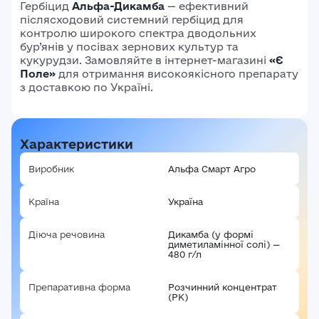
Гербіцид
Альфа-Дикамба
— ефективний
післясходовий системний гербіцид для
контролю широкого спектра дводольних
бур’янів у посівах зернових культур та
кукурудзи.
Замовляйте в інтернет-магазині
«Є
Поле»
для отримання високоякісного препарату
з доставкою по Україні.
Характеристики
Виробник
Альфа Смарт Агро
Країна
Україна
Діюча речовина
Дикамба (у формі
диметиламінної солі) —
480 г/л
Препаративна форма
Розчинний концентрат
(РК)