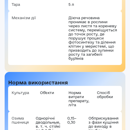
Тара
5 л
Механізм дії
Діюча речовина
проникає в рослини
через листя та кореневу
систему, переміщується
до точок росту, де
порушує процеси
фотосинтезу та ділення
Авторизація
клітин у меристемі, що
призводить до зупинки
E-mail*
росту та загибелі
Ваша оцінка
бур’янів
Пароль*
Ваші враження*
Норма використання
Забули пароль?
Реєстрація
Культура
Об'єкти
Норма
Спосіб
витрати
обробки
Увійти
препарату,
л/га
Озима
Однорічні
0,15–
Обприскування
пшениця
дводольные,
0,30
з фази кущіння
в. т. ч. стійкі
до виходу в