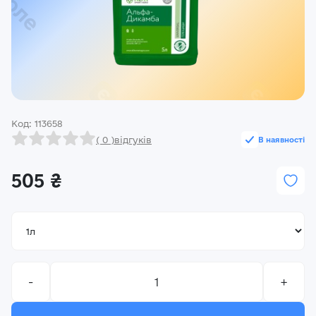
Реєстрація
Ми на зв’язку
(096) 556 55 56
м.Київ, вулиця Василя Кучера, будинок 3
Код: 113658
Закрити
( 0 )
відгуків
В наявності
505 ₴
-
+