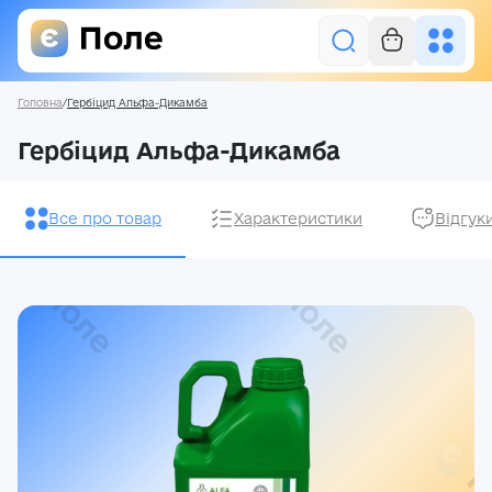
Головна
/
Гербіцид Альфа-Дикамба
Увійти
Гербіцид Альфа-Дикамба
Засоби захисту рослин
Все про товар
Характеристики
Відгук
Насіння
Добрива
Акції
Про нас
Блог
Контакти