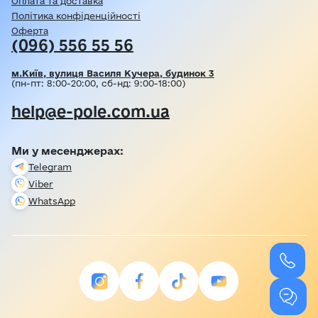
Оплата та доставка
Політика конфіденційності
Оферта
(096) 556 55 56
м.Київ, вулиця Василя Кучера, будинок 3
(пн-пт: 8:00-20:00, сб-нд: 9:00-18:00)
help@e-pole.com.ua
Ми у месенджерах:
Telegram
Viber
WhatsApp