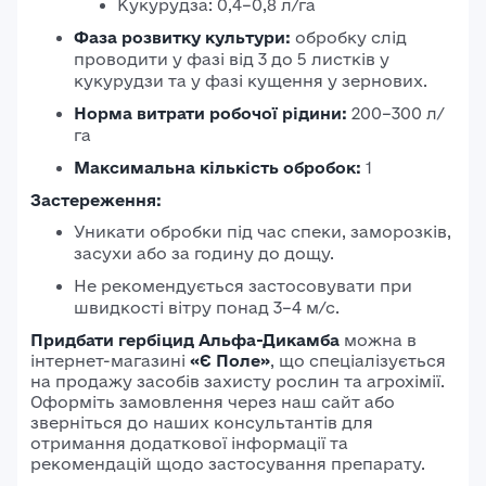
Кукурудза: 0,4–0,8 л/га
Фаза розвитку культури:
обробку слід
проводити у фазі від 3 до 5 листків у
кукурудзи та у фазі кущення у зернових.
Норма витрати робочої рідини:
200–300 л/
га
Максимальна кількість обробок:
1
Застереження:
Уникати обробки під час спеки, заморозків,
засухи або за годину до дощу.
Не рекомендується застосовувати при
швидкості вітру понад 3–4 м/с.
Придбати гербіцид Альфа-Дикамба
можна в
інтернет-магазині
«Є Поле»
, що спеціалізується
на продажу засобів захисту рослин та агрохімії.
Оформіть замовлення через наш сайт або
зверніться до наших консультантів для
отримання додаткової інформації та
рекомендацій щодо застосування препарату.