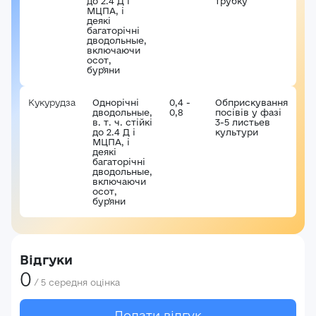
до 2.4 Д і
трубку
МЦПА, і
деякі
багаторічні
дводольные,
включаючи
осот,
бур'яни
Кукурудза
Однорічні
0,4 -
Обприскування
дводольные,
0,8
посівів у фазі
в. т. ч. стійкі
3-5 листьев
до 2.4 Д і
культури
МЦПА, і
деякі
багаторічні
дводольные,
включаючи
осот,
бур'яни
Відгуки
0
/
5
середня оцінка
Додати відгук