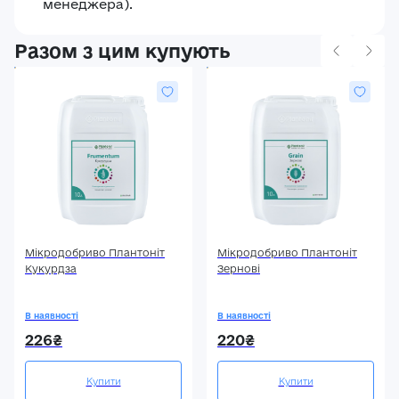
менеджера).
Разом з цим купують
Мікродобриво Плантоніт
Мікродобриво Плантоніт
Кукурдза
Зернові
В наявності
В наявності
226₴
220₴
Купити
Купити