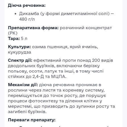
Діюча речовина:
Дикамба (у формі диметиламінної солі) —
480 г/л
Препаративна форма:
розчинний концентрат
(РК)
Тара:
5 л
Культури:
озима пшениця, ярий ячмінь,
кукурудза
Спектр дії:
ефективний проти понад 200 видів
дводольних бур’янів, включаючи берізку
польову, осоти, латук та інші, в тому числі
стійких до 2,4-Д та МЦПА.
Механізм дії:
діюча речовина проникає в
рослини через листя та кореневу систему,
переміщується до точок росту, де порушує
процеси фотосинтезу та ділення клітин у
меристемі, що призводить до зупинки росту та
загибелі бур’янів.
Переваги препарату: