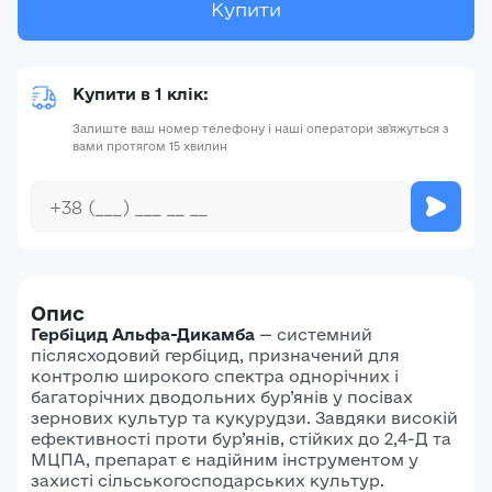
Купити
Купити в 1 клік:
Залиште ваш номер телефону і наші оператори зв'яжуться з
вами протягом 15 хвилин
Опис
Гербіцид Альфа-Дикамба
—
системний
післясходовий гербіцид, призначений для
контролю широкого спектра однорічних і
багаторічних дводольних бур’янів у посівах
зернових культур та кукурудзи.
Завдяки високій
ефективності проти бур’янів, стійких до 2,4-Д та
МЦПА, препарат є надійним інструментом у
захисті сільськогосподарських культур.