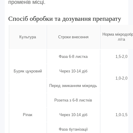
променів місці.
Спосіб обробки та дозування препарату
Норма
мікродобр
Культура
Строки внесення
л/га
Фаза 6-8 листка
1,5-2,0
Буряк цукровий
Через 10-14 діб
1,0-2,0
Перед змиканням міжрядь
Розетка з 6-8 листків
Ріпак
Через 10-14 діб
1,0-1,5
Фаза бутанізації