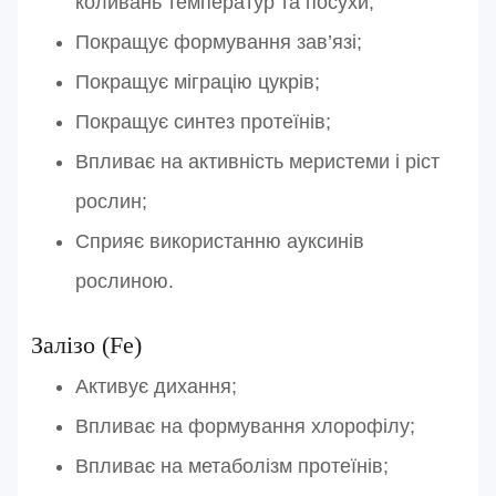
коливань температур та посухи;
Покращує формування зав’язі;
Покращує міграцію цукрів;
Покращує синтез протеїнів;
Впливає на активність меристеми і ріст
рослин;
Сприяє використанню ауксинів
рослиною.
Авторизація
Залізо (Fe)
E-mail*
Ваша оцінка
Активує дихання;
Пароль*
Впливає на формування хлорофілу;
Ваші враження*
Впливає на метаболізм протеїнів;
Забули пароль?
Реєстрація