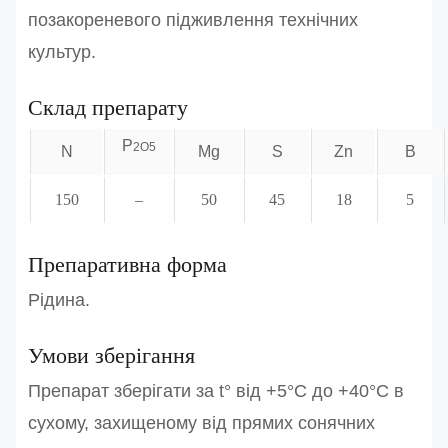
позакореневого підживлення технічних
культур.
Склад препарату
P
2O5
N
Mg
S
Zn
B
150
–
50
45
18
5
Препаративна форма
Рідина.
Умови зберігання
Препарат зберігати за t° від +5°С до +40°С в
сухому, захищеному від прямих сонячних