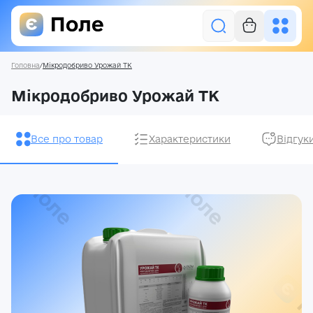
Головна
/
Мікродобриво Урожай ТК
Увійти
Мікродобриво Урожай ТК
Засоби захисту рослин
Все про товар
Характеристики
Відгук
Насіння
Добрива
Акції
Про нас
Блог
Контакти