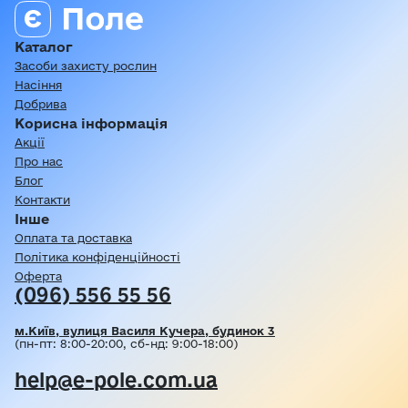
Каталог
Засоби захисту рослин
Насіння
Добрива
Корисна інформація
Акції
Про нас
Блог
Контакти
Інше
Оплата та доставка
Політика конфіденційності
Оферта
(096) 556 55 56
м.Київ, вулиця Василя Кучера, будинок 3
(пн-пт: 8:00-20:00, сб-нд: 9:00-18:00)
help@e-pole.com.ua