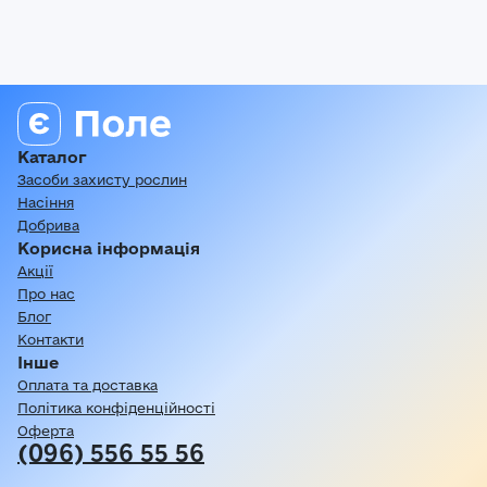
Каталог
Засоби захисту рослин
Насіння
Добрива
Корисна інформація
Акції
Про нас
Блог
Контакти
Інше
Оплата та доставка
Політика конфіденційності
Оферта
(096) 556 55 56