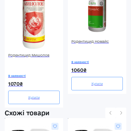
Родентицид Номайс
Родентицид Мишолов
В наявності
1060₴
В наявності
1070₴
Купити
Купити
Схожі товари