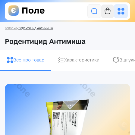
Головна
/
Родентицид Антимиша
Увійти
Родентицид Антимиша
Засоби захисту рослин
Все про товар
Характеристики
Відгук
Насіння
Добрива
Акції
Про нас
Блог
Контакти