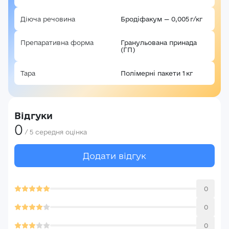
Діюча речовина
Бродіфакум — 0,005 г/кг
Забули пароль?
Реєстрація
Увійти
Препаративна форма
Гранульована принада
(ГП)
Тара
Полімерні пакети 1 кг
Відгуки
0
/
5
середня оцінка
Додати відгук
0
0
0