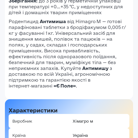
Зберігання:
до 3 років у герметичній упаковці
при температурі +0…+35 °C, у недоступних для
дітей і домашніх тварин приміщеннях
Родентицид
Антимиша
від Himagro M — готові
парафіновані таблетки з бродіфакумом 0,005 г/
кг у фасуванні 1 кг. Універсальний засіб для
знищення мишей, полівок та пацюків — на
полях, у садах, складах і господарських
приміщеннях. Висока привабливість,
ефективність після одноразового поїдання,
безпечний для тварин, муміфікує тіла — без
неприємних запахів. Купуйте
Антимишу
з
доставкою по всій Україні, агрономічною
підтримкою та гарантією якості в
інтернет‑магазині
«Є Поле»
.
Авторизація
Характеристики
E-mail*
Ваша оцінка
Виробник
Хімагро м
Пароль*
Країна
Україна
Ваші враження*