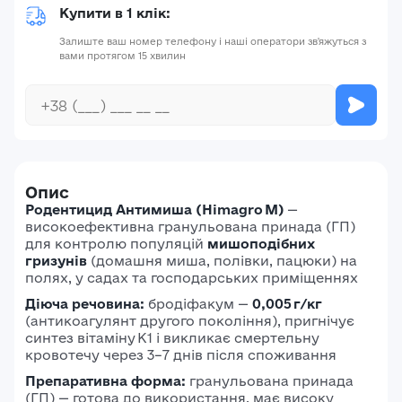
Купити в 1 клік:
Залиште ваш номер телефону і наші оператори зв'яжуться з
вами протягом 15 хвилин
Опис
Родентицид Антимиша (Himagro M)
—
високоефективна гранульована принада (ГП)
для контролю популяцій
мишоподібних
гризунів
(домашня миша, полівки, пацюки) на
полях, у садах та господарських приміщеннях
Діюча речовина:
бродіфакум —
0,005 г/кг
(антикоагулянт другого покоління), пригнічує
синтез вітаміну K1 і викликає смертельну
кровотечу через 3–7 днів після споживання
Препаративна форма:
гранульована принада
(ГП) — готова до використання, має високу