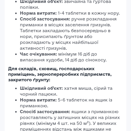
Шкідливий об’єкт:
звичайна та гуртова
полівки.
Норма витрати:
1-4 таблетки в кожну нору.
Спосіб застосування:
ручне розкладання
приманки в місцях заселення гризунів.
Таблетки закладають безпосередньо в
нори, присипають ґрунтом або
розкладають у місцях найбільшої
активності гризунів.
Час очікування:
мінімум 16 діб до
випасання худоби, 14 діб до сінокосу.
Для складів, сховищ, господарських
приміщень, зернопереробних підприємств,
закритого ґрунту:
Шкідливий об’єкт:
хатня миша, сірий та
чорний пацюки.
Норма витрати:
5-6 таблеток на ящик із
приманкою.
Спосіб застосування:
ящики з приманкою
розставляють у затишних місцях на різних
рівнях (мінімум 4 шт. на 50 м²). У великих
приміщеннях відстань між ящиками не