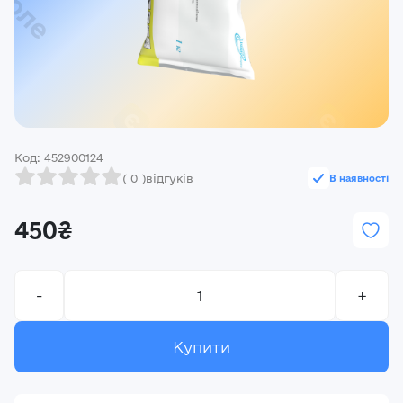
Реєстрація
Ми на зв’язку
(096) 556 55 56
м.Київ, вулиця Василя Кучера, будинок 3
Код: 452900124
Закрити
( 0 )
відгуків
В наявності
450₴
-
+
Купити