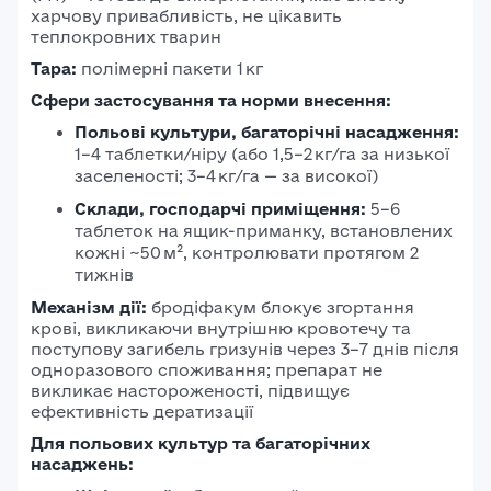
харчову привабливість, не цікавить
теплокровних тварин
Тара:
полімерні пакети 1 кг
Сфери застосування та норми внесення:
Польові культури, багаторічні насадження:
1–4 таблетки/ніру (або 1,5–2 кг/га за низької
заселеності; 3–4 кг/га — за високої)
Склади, господарчі приміщення:
5–6
таблеток на ящик-приманку, встановлених
кожні ~50 м², контролювати протягом 2
тижнів
Механізм дії:
бродіфакум блокує згортання
крові, викликаючи внутрішню кровотечу та
поступову загибель гризунів через 3–7 днів після
одноразового споживання; препарат не
викликає настороженості, підвищує
ефективність дератизації
Для польових культур та багаторічних
насаджень: