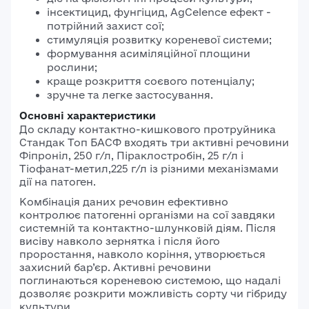
інсектицид, фунгіцид, AgCelence ефект -
потрійний захист сої;
стимуляція розвитку кореневої системи;
формування асиміляційної площини
рослини;
краще розкриття соєвого потенціалу;
зручне та легке застосування.
Основні характеристики
До складу контактно-кишкового протруйника
Стандак Топ БАСФ входять три активні речовини
Фіпроніл, 250 г/л, Піраклостробін, 25 г/л і
Тіофанат-метил,225 г/л із різними механізмами
дії на патоген.
Комбінація даних речовин ефективно
контролює патогенні організми на сої завдяки
системній та контактно-шлунковій діям. Після
висіву навколо зернятка і після його
проростання, навколо коріння, утворюється
захисний бар’єр. Активні речовини
поглинаються кореневою системою, що надалі
дозволяє розкрити можливість сорту чи гібриду
культури.