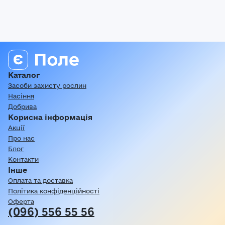
Каталог
Засоби захисту рослин
Насіння
Добрива
Корисна інформація
Акції
Про нас
Блог
Контакти
Інше
Оплата та доставка
Політика конфіденційності
Оферта
(096) 556 55 56