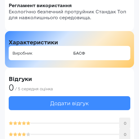
Регламент використання
Екологічно безпечний протруйник Стандак Топ
для навколишнього середовища.
Авторизація
Характеристики
E-mail*
Ваша оцінка
Виробник
БАСФ
Пароль*
Ваші враження*
Відгуки
Забули пароль?
Реєстрація
0
/
5
середня оцінка
Увійти
Додати відгук
0
0