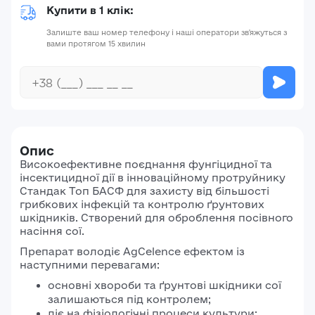
Купити в 1 клік:
Залиште ваш номер телефону і наші оператори зв'яжуться з
вами протягом 15 хвилин
Опис
Високоефективне поєднання фунгіцидної та
інсектицидної дії в інноваційному протруйнику
Стандак Топ БАСФ для захисту від більшості
грибкових інфекцій та контролю ґрунтових
шкідників. Створений для оброблення посівного
насіння сої.
Препарат володіє AgCelence ефектом із
наступними перевагами:
основні хвороби та ґрунтові шкідники сої
залишаються під контролем;
діє на фізіологічні процеси культури;