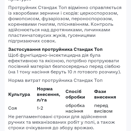
Протруйник Стандак Топ відмінно справляється
із хворобами зернини і сходів: церкоспорозом,
фомопсисом, фузаріозом, пероноспорозом,
кореневими гнилям, пліснявінням. Контроль
здійснюється над дротяниками, личинками
пластинчатовусих жуків, гусеницями
підгризаючих совок.
Застосування протруйника Стандак Топ
Щоб фунгіцидно-інсектицидна дія була
ефективною та якісною, потрібно протруювати
посівний матеріал безпосередньо перед сівбою
(на 1 тону насіння беруть 10 л готового розчину).
Норма витрат протруйника Стандак Топ
Норма
Спосіб
Фази
Культура
внесення,
обробки
внесення
л/га
обробка
перед
Соя
1-2
насіння
висівом
Не регламентовані строки для здійснення
ручних та механізованих робіт у полі, а також
строки очікування до збору врожаю.