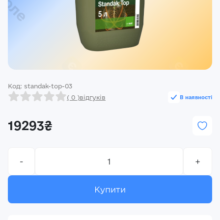
Реєстрація
Ми на зв’язку
(096) 556 55 56
м.Київ, вулиця Василя Кучера, будинок 3
Код: standak-top-03
Закрити
( 0 )
відгуків
В наявності
19293₴
-
+
Купити