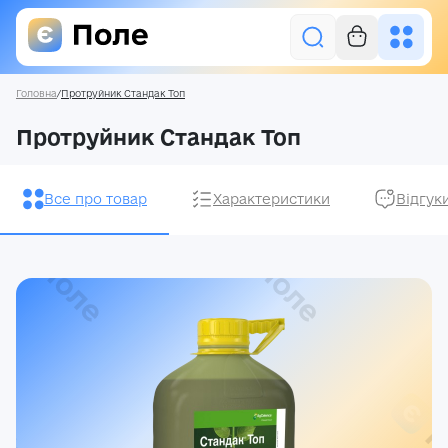
Головна
/
Протруйник Стандак Топ
Увійти
Протруйник Стандак Топ
Засоби захисту рослин
Все про товар
Характеристики
Відгук
Насіння
Добрива
Акції
Про нас
Блог
Контакти