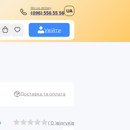
Ми на зв’язку
UA
(096) 556 55 56
Увійти
Доставка та оплата
( 0 )
відгуків
і