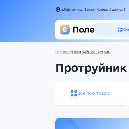
м.Київ, вулиця Василя Кучера, будинок 3
Ка
Головна
/
Протруйник Тіатрин
Засоби зах
Протруйник 
рослин
Насіння
Добрива
Все про товар
Акції