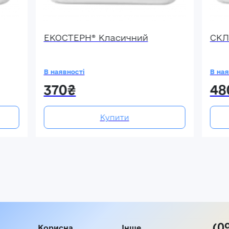
ЕКОСТЕРН® Класичний
СКЛ
В наявності
В ная
370₴
48
Купити
(0
Корисна
Інше