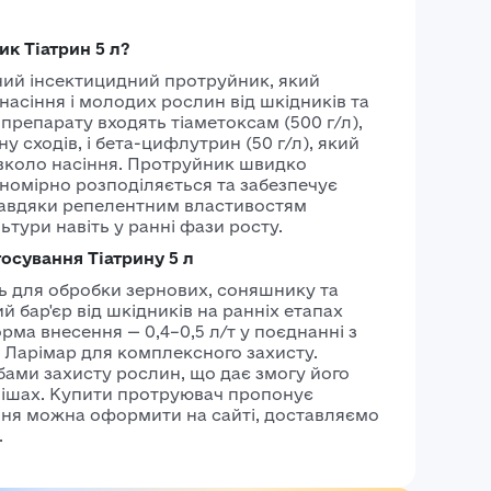
ярої
Системні
для ячміню
ик Тіатрин 5 л?
інсектициди
пшениці
ний інсектицидний протруйник, який
Фосфорорганічні
Насіння
насіння і молодих рослин від шкідників та
препарату входять тіаметоксам (500 г/л),
інсектициди
ячміня
 сходів, і бета-цифлутрин (50 г/л), який
Насіння
вколо насіння. Протруйник швидко
номірно розподіляється та забезпечує
озимого
Завдяки репелентним властивостям
ячміня
тури навіть у ранні фази росту.
Насіння
осування Тіатрину 5 л
ярого
ь для обробки зернових, соняшнику та
 бар'єр від шкідників на ранніх етапах
ячміня
ма внесення — 0,4–0,5 л/т у поєднанні з
Ларімар для комплексного захисту.
бами захисту рослин, що дає змогу його
мішах. Купити протруювач пропонує
ння можна оформити на сайті, доставляємо
.