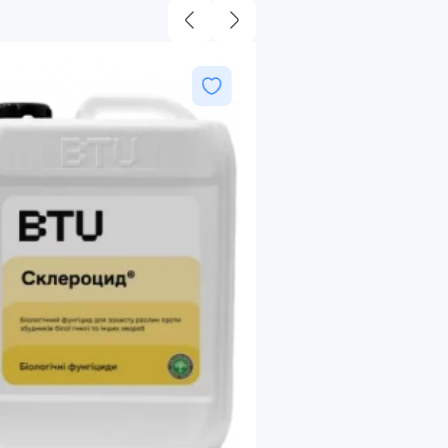
Біоінокулянт-БТУ
В наявності