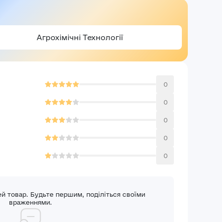
Агрохімічні Технології
0
0
0
Авторизація
0
E-mail*
0
Ваша оцінка
Пароль*
аші враження*
ей товар. Будьте першим, поділіться своїми
враженнями.
Забули пароль?
Реєстраці