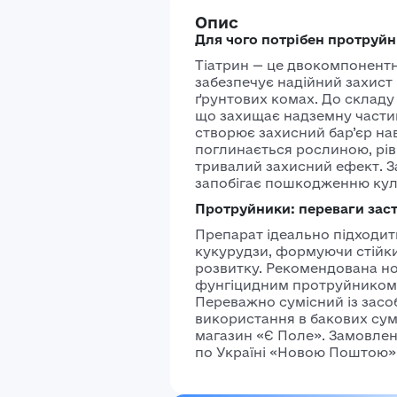
Опис
Для чого потрібен протруйн
Тіатрин — це двокомпонент
забезпечує надійний захист 
ґрунтових комах. До складу 
що захищає надземну частину
створює захисний бар’єр на
поглинається рослиною, рів
тривалий захисний ефект. 
запобігає пошкодженню куль
Протруйники: переваги заст
Препарат ідеально підходит
кукурудзи, формуючи стійкий
розвитку. Рекомендована нор
фунгіцидним протруйником 
Переважно сумісний із засо
використання в бакових су
магазин «Є Поле». Замовле
по Україні «Новою Поштою»