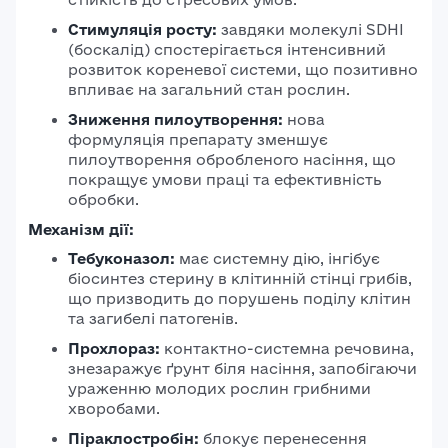
Стимуляція росту:
завдяки молекулі SDHI
(боскалід) спостерігається інтенсивний
розвиток кореневої системи, що позитивно
впливає на загальний стан рослин.
Зниження пилоутворення:
нова
формуляція препарату зменшує
пилоутворення обробленого насіння, що
покращує умови праці та ефективність
обробки.
Механізм дії:
Тебуконазол:
має системну дію, інгібує
біосинтез стерину в клітинній стінці грибів,
що призводить до порушень поділу клітин
та загибелі патогенів.
Прохлораз:
контактно-системна речовина,
знезаражує ґрунт біля насіння, запобігаючи
ураженню молодих рослин грибними
хворобами.
Піраклостробін:
блокує перенесення