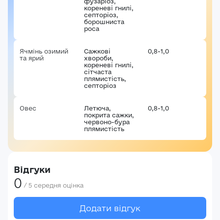
фузаріоз,
кореневі гнилі,
септоріоз,
борошниста
роса
Ячмінь озимий
Сажкові
0,8-1,0
та ярий
хвороби,
кореневі гнилі,
сітчаста
плямистість,
септоріоз
Овес
Летюча,
0,8-1,0
покрита сажки,
червоно-бура
плямистість
Відгуки
0
/
5
середня оцінка
Додати відгук