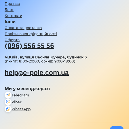
Про нас
Блог
Контакти
Інше
Оплата та доставка
Політика конфіденційності
Оферта
(096) 556 55 56
м.Київ, вулиця Василя Кучера, будинок 3
(пн-пт: 8:00-20:00, сб-нд: 9:00-18:00)
help@e-pole.com.ua
Ми у месенджерах:
Telegram
Viber
WhatsApp