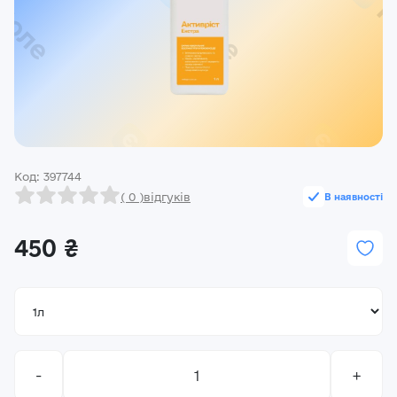
Реєстрація
Ми на зв’язку
(096) 556 55 56
м.Київ, вулиця Василя Кучера, будинок 3
Закрити
Код: 397744
( 0 )
відгуків
В наявності
450 ₴
-
+