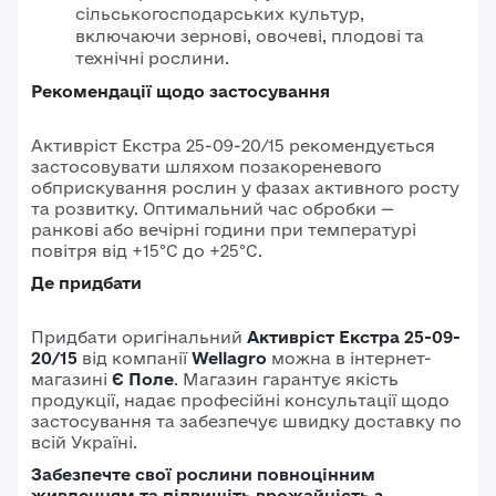
сільськогосподарських культур,
включаючи зернові, овочеві, плодові та
технічні рослини.
Рекомендації щодо застосування
Активріст Екстра 25-09-20/15 рекомендується
застосовувати шляхом позакореневого
обприскування рослин у фазах активного росту
та розвитку.
Оптимальний час обробки —
ранкові або вечірні години при температурі
повітря від +15°C до +25°C.
Де придбати
Придбати оригінальний
Актив
ріст Екстра 25-09-
20/15
від компанії
Wellagro
можна в інтернет-
магазині
Є Поле
.
Магазин гарантує якість
продукції, надає професійні консультації щодо
застосування та забезпечує швидку доставку по
всій Україні.
Забезпечте свої рослини повноцінним
живленням та підвищіть врожайність з