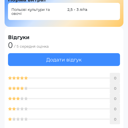
Польові культури та
2,5 - 3 л/га
овочі
Відгуки
0
/
5
середня оцінка
Додати відгук
0
0
0
0
0