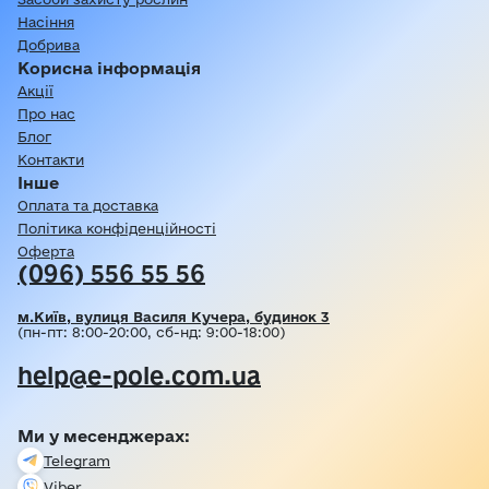
Насіння
Добрива
Корисна інформація
Акції
Про нас
Блог
Контакти
Інше
Оплата та доставка
Політика конфіденційності
Оферта
(096) 556 55 56
м.Київ, вулиця Василя Кучера, будинок 3
(пн-пт: 8:00-20:00, сб-нд: 9:00-18:00)
help@e-pole.com.ua
Ми у месенджерах:
Telegram
Viber