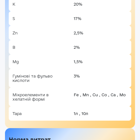
K
20%
S
17%
Zn
2,5%
B
2%
Mg
1,5%
Гумінові та фульво
3%
Авторизація
кислоти
E-mail*
Ваша оцінка
Мікроелементи в
Fe , Mn , Cu , Co , Ca , Mo
хелатній формі
Пароль*
Ваші враження*
Тара
1л , 10л
Забули пароль?
Реєстрація
Увійти
Норма витрат