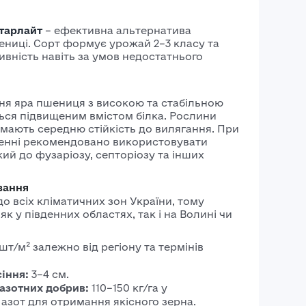
ярої
Системні
для ячміню
Старлайт
– ефективна альтернатива
інсектициди
пшениці
ениці. Сорт формує урожай 2–3 класу та
вність навіть за умов недостатнього
Фосфорорганічні
Насіння
інсектициди
ячміня
Насіння
ня яра пшениця з високою та стабільною
ься підвищеним вмістом білка. Рослини
озимого
 мають середню стійкість до вилягання. При
ячміня
енні рекомендовано використовувати
кий до фузаріозу, септоріозу та інших
Насіння
ярого
вання
ячміня
о всіх кліматичних зон України, тому
к у південних областях, так і на Волині чи
шт/м² залежно від регіону та термінів
іння:
3–4 см.
азотних добрив:
110–150 кг/га у
азот для отримання якісного зерна.