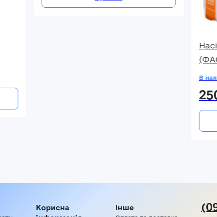
Нас
(ФА
В ная
25
(0
Корисна
Інше