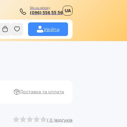
Ми на зв’язку
UA
(096) 556 55 56
Увійти
Доставка та оплата
( 0 )
відгуків