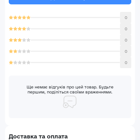
E-mail*
Ваша оцінка
0
Пароль*
Ваші враження*
0
0
Забули пароль?
Реєстрація
0
Увійти
0
Ще немає відгуків про цей товар. Будьте
першим, поділіться своїми враженнями.
Доставка та оплата