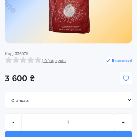
Реєстрація
Ми на зв’язку
(096) 556 55 56
м.Київ, вулиця Василя Кучера, будинок 3
Код: 336979
Закрити
( 0 )
відгуків
В наявності
3 600 ₴
-
+