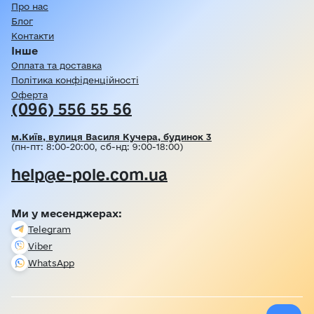
Про нас
Блог
Контакти
Інше
Оплата та доставка
Політика конфіденційності
Оферта
(096) 556 55 56
м.Київ, вулиця Василя Кучера, будинок 3
(пн-пт: 8:00-20:00, сб-нд: 9:00-18:00)
help@e-pole.com.ua
Ми у месенджерах:
Telegram
Viber
WhatsApp