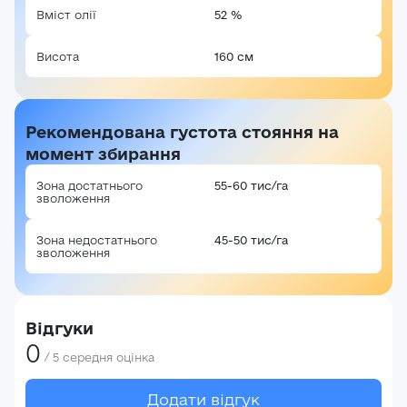
Вміст олії
52 %
Висота
160 см
Рекомендована густота стояння на
момент збирання
Зона достатнього
55-60 тис/га
зволоження
Зона недостатнього
45-50 тис/га
зволоження
Відгуки
0
/
5
середня оцінка
Авторизація
Додати відгук