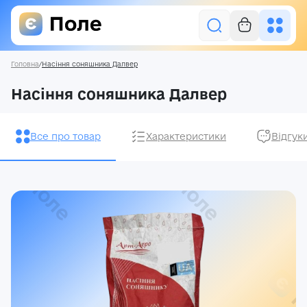
Головна
/
Насіння соняшника Далвер
Увійти
Насіння соняшника Далвер
Засоби захисту рослин
Все про товар
Характеристики
Відгук
Насіння
Добрива
Акції
Про нас
Блог
Контакти