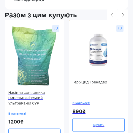
Разом з цим купують
Гербіцид Гренадер
Насіння соняшника
Синельниківський
УльтраРаній СУР
В наявності
890₴
В наявності
1200₴
Купити