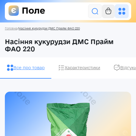
Головна
/
Насіння кукурудзи ДМС Прайм ФАО 220
Увійти
Насіння кукурудзи ДМС Прайм
ФАО 220
Засоби захисту рослин
Насіння
Все про товар
Характеристики
Відгук
Добрива
Акції
Про нас
Блог
Контакти