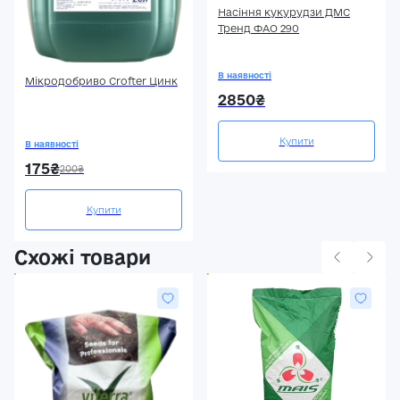
Насіння кукурудзи ДМС
Тренд ФАО 290
В наявності
Мікродобриво Crofter Цинк
2850₴
Купити
В наявності
175₴
200₴
Купити
Схожі товари