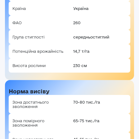
Країна
Україна
ФАО
260
Група стиглості
середньостиглий
Потенційна врожайність
14,7 т/га
Висота рослини
230 см
Норма висіву
Зона достатнього
70-80 тис./га
зволоження
Зона помірного
65-75 тис./га
зволоження