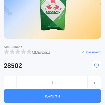
Реєстрація
Ми на зв’язку
(096) 556 55 56
м.Київ, вулиця Василя Кучера, будинок 3
Закрити
Код: 085643
( 0 )
відгуків
В наявності
2850₴
-
+
Купити