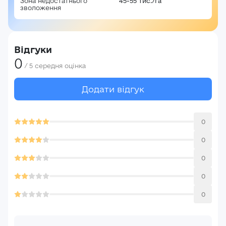
Зона недостатнього
45-55 тис./га
зволоження
Відгуки
0
/
5
середня оцінка
Додати відгук
0
0
Авторизація
0
E-mail*
Ваша оцінка
0
0
Пароль*
Ваші враження*