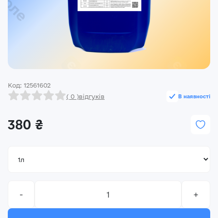
Реєстрація
Ми на зв’язку
(096) 556 55 56
м.Київ, вулиця Василя Кучера, будинок 3
Код: 12561602
Закрити
( 0 )
відгуків
В наявності
380 ₴
-
+