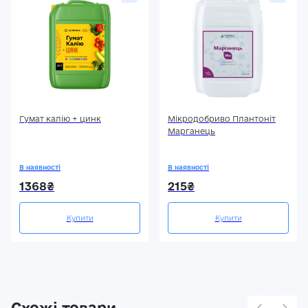
Гумат калію + цинк
Мікродобриво Плантоніт
Марганець
В наявності
В наявності
1368₴
215₴
Купити
Купити
Схожі товари