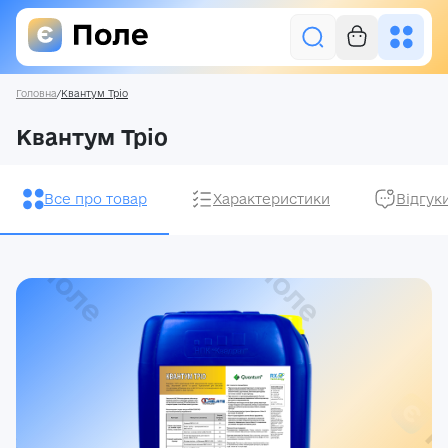
Головна
/
Квантум Тріо
Увійти
Квантум Тріо
Засоби захисту рослин
Все про товар
Характеристики
Відгук
Насіння
Добрива
Акції
Про нас
Блог
Контакти