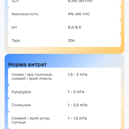
SO3
6,5% (65 г/л)
Амінокислоти
4% (40 г/л)
рН
8,0-8,5
Авторизація
Тара
20л
E-mail*
Ваша оцінка
Пароль*
Норма витрат
Ваші враження*
Озима і яра пшениця,
1,5 - 2 л/га
озимий і ярий ячмінь
Забули пароль?
Реєстрація
Увійти
Кукурудза
1 - 2 л/га
Соняшник
1 - 2,5 л/га
Озимий і ярий ріпак,
1 - 1,5 л/га
гірчиця