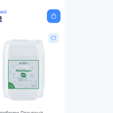
ості
₴
добриво Плантоніт