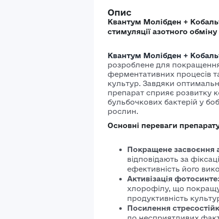
Опис
Квантум Молібден + Кобаль
стимуляції азотного обміну
Квантум Молібден + Кобаль
розроблене для покращення 
ферментативних процесів та
культур. Завдяки оптималь
препарат сприяє розвитку 
бульбочкових бактерій у бо
рослин.
Основні переваги препарат
Покращене засвоєння 
відповідають за фікса
ефективність його вик
Активізація фотосинте
хлорофілу, що покращу
продуктивність культу
Посилення стресостійк
до несприятливих факто