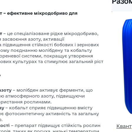
Разом
ярої
Системні
для ячміню
т – ефективне мікродобриво для
інсектициди
пшениці
Фосфорорганічні
Насіння
т
– це спеціалізоване рідке мікродобриво,
інсектициди
ячміня
засвоєння азоту, активації
Насіння
 підвищення стійкості бобових і зернових
ному поєднанню молібдену та кобальту
озимого
кореневої системи, покращує утворення
ячміня
бових культурах та стимулює загальний ріст
Насіння
у
ярого
ячміня
азоту
– молібден активує ферменти, що
цію атмосферного азоту, підвищуючи
ористання рослинами.
зу
– кобальт сприяє підвищенню вмісту
є фотосинтетичну активність та загальну
р.
ості
– препарат підвищує стійкість рослин
Квант
рів, таких як посуха, низькі температури