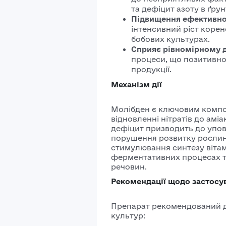
та дефіцит азоту в ґрунт
Підвищення ефективнос
інтенсивний ріст корен
бобових культурах.
Сприяє рівномірному 
процеси, що позитивно
продукції.
Механізм дії
Молібден є ключовим компо
відновленні нітратів до аміа
дефіцит призводить до упов
порушення розвитку рослин.
стимулювання синтезу вітамі
ферментативних процесах 
речовин.
Рекомендації щодо застосу
Препарат рекомендований д
культур: