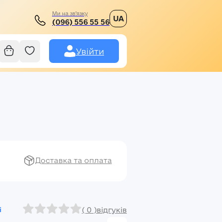
Ми на зв’язку
UA
(096) 556 55 56
Увійти
Доставка та оплата
( 0 )
відгуків
і