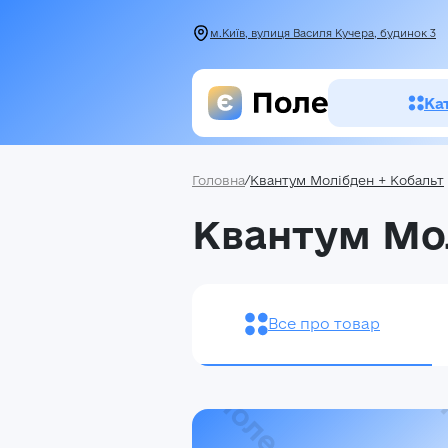
м.Київ, вулиця Василя Кучера, будинок 3
Ка
Головна
/
Квантум Молібден + Кобальт
Засоби зах
Квантум Мо
рослин
Насіння
Добрива
Все про товар
Акції