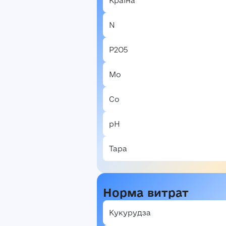
Країна
В
N
P2O5
Mo
Co
рН
Тара
Норма витрат
Кукурудза