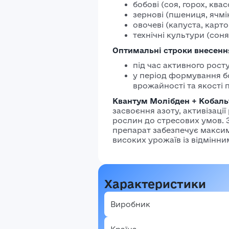
бобові (соя, горох, ква
зернові (пшениця, ячмі
овочеві (капуста, карто
технічні культури (соня
Оптимальні строки внесенн
під час активного рост
у період формування бо
врожайності та якості п
Квантум Молібден + Кобаль
засвоєння азоту, активізаці
рослин до стресових умов. 
препарат забезпечує макси
високих урожаїв із відмінн
Характеристики
Виробник