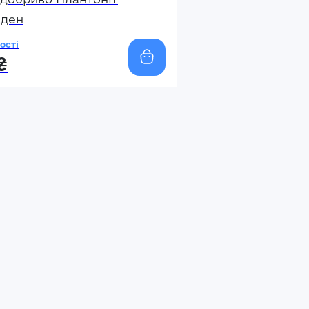
бден
ості
₴