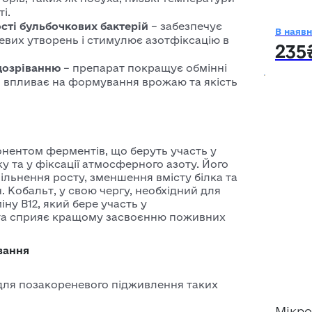
і.
ті бульбочкових бактерій
– забезпечує
В наявн
евих утворень і стимулює азотфіксацію в
235
дозріванню
– препарат покращує обмінні
 впливає на формування врожаю та якість
нентом ферментів, що беруть участь у
ку та у фіксації атмосферного азоту. Його
ільнення росту, зменшення вмісту білка та
 Кобальт, у свою чергу, необхідний для
ну B12, який бере участь у
та сприяє кращому засвоєнню поживних
вання
ля позакореневого підживлення таких
Мікро