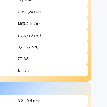
Україна
аші враження*
2,0% (20 г/л)
Забули пароль?
Реєстраці
Увійти
1,5% (15 г/л)
7,0% (70 г/л)
0,7% (7 г/л)
7,7-8,7
1л , 5л
0,2 - 0,4 л/га