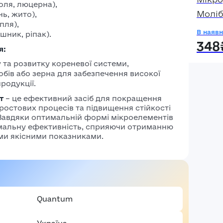
соля, люцерна),
Молі
нь, жито),
пля),
В наявн
шник, ріпак).
348
я:
у та розвитку кореневої системи,
бів або зерна для забезпечення високої
родукції.
т
– це ефективний засіб для покращення
ї ростових процесів та підвищення стійкості
Завдяки оптимальній формі мікроелементів
мальну ефективність, сприяючи отриманню
ими якісними показниками.
Авторизація
E-mail*
Ваша оцінка
Quantum
Пароль*