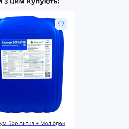
 з цим купують:
ум Бор Актив + Молібден