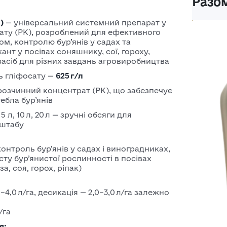
Разом
ярої
Системні
для ячміню
)
— універсальний системний препарат у
інсектициди
пшениці
ату (РК), розроблений для ефективного
м, контролю бур’янів у садах та
Фосфорорганічні
Насіння
ант у посівах соняшнику, сої, гороху,
інсектициди
ячміня
засіб для різних завдань агровиробництва
Насіння
ь гліфосату —
625 г/л
озимого
озчинний концентрат (РК), що забезпечує
ебла бур’янів
ячміня
5 л, 10 л, 20 л — зручні обсяги для
Насіння
сштабу
ярого
ячміня
нтроль бур’янів у садах і виноградниках,
ту бур’янистої рослинності в посівах
, соя, горох, ріпак)
4,0 л/га, десикація — 2,0–3,0 л/га залежно
/га
я: