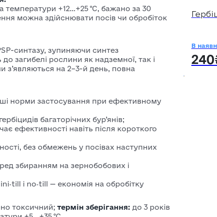
за температури +12…+25 °C, бажано за 30
Гербі
ення можна здійснювати посів чи обробіток
В наявн
SP-синтазу, зупиняючи синтез
240
до загибелі рослини як надземної, так і
и з’являються на 2–3-й день, повна
нші норми застосування при ефективному
гербіцидів багаторічних бур’янів;
ачає ефективності навіть після короткого
вності, без обмежень у посівах наступних
еред збиранням на зернобобових і
i‑till і no‑till — економія на обробітку
ірно токсичний;
термін зберігання:
до 3 років
ратури +5…+35 °C