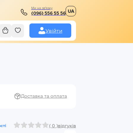
Ми на зв’язку
UA
(096) 556 55 56
Увійти
Доставка та оплата
( 0 )
відгуків
сті