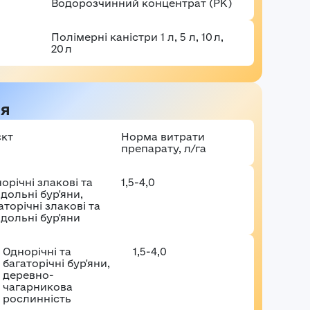
Водорозчинний концентрат (РК)
аші враження*
Полімерні каністри 1 л, 5 л, 10 л,
Забули пароль?
Реєстраці
20 л
Увійти
ня
єкт
Норма витрати
препарату, л/га
орічні злакові та
1,5-4,0
дольні бур'яни,
аторічні злакові та
дольні бур'яни
Однорічні та
1,5-4,0
багаторічні бур'яни,
деревно-
чагарникова
рослинність