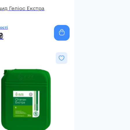
цид Геліос Екстра
ості
₴