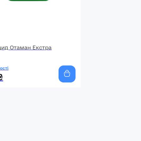
цид Отаман Екстра
ості
₴