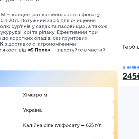
 M — концентрат калійної солі гліфосату
л, 10 л 20 л. Потужний засіб для очищення
олю бур’янів у садах та пасовищах, а також
укурудзі, сої та ріпаку. Ефективний при
 до коротких опадів, без ґрунтових
 K
з доставкою, агрономічними
Гербі
 якості від
«Є Поле»
— інвестуйте в чистий
В наявн
245
Хімагро м
Авторизація
Україна
E-mail*
Ваша оцінка
Калійна сіль гліфосату — 625 г/л
Пароль*