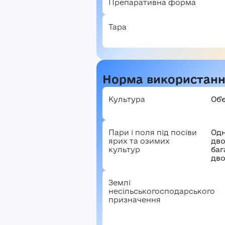
Препаративна форма
В
Тара
Норма використан
Культура
Об'
Пари і поля під посіви
Одн
ярих та озимих
дво
культур
баг
дво
Землі
несільськогосподарського
призначення