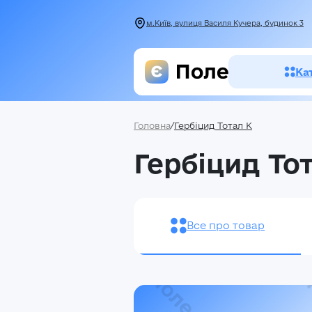
м.Київ, вулиця Василя Кучера, будинок 3
Ка
Головна
/
Гербіцид Тотал К
Засоби зах
Гербіцид То
рослин
Насіння
Добрива
Все про товар
Акції