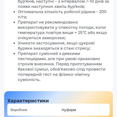
бур’янів, наступні - з інтервалом 7-10 днів за
Авторизація
появи наступних хвиль бур’янів;
E-mail*
Оптимальна кількість робочої рідини - 200
Ваша оцінка
л/га;
Препарат не рекомендовано
Пароль*
використовувати у спекотну погоди, коли
Ваші враження*
температура повітря вище + 25°С або якщо
очікуються заморозки;
Уникати застосування, якщо цукрові
Забули пароль?
Реєстрація
буряки знаходяться в стані стресу;
Увійти
Препарат сумісний з деякими
пестицидами, але при умові однакових
строків внесення. Перед приготуванням
бакової суміші, обов’язково слід провести
попередній тест на фізико-хімічну
сумісність.
Характеристики
Виробник
Нуфарм