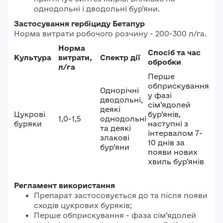
однодольні і дводольні бур'яни.
Застосування гербіциду Бетапур
Норма витрати робочого розчину - 200-300 л/га.
Норма
Спосіб та час
Культура
витрати,
Спектр дії
обробки
л/га
Перше
обприскування
Однорічні
у фазі
дводольні,
сім’ядолей
деякі
Цукрові
бур’янів,
1,0-1,5
однодольні
буряки
наступні з
та деякі
інтервалом 7-
злакові
10 днів за
бур’яни
появи нових
хвиль бур’янів
Регламент використання
Препарат застосовується до та після появи
сходів цукрових буряків;
Перше обприскування - фаза сім’ядолей