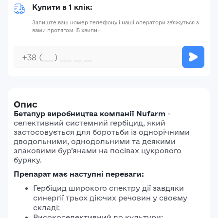
Купити в 1 клік:
Залиште ваш номер телефону і наші оператори зв'яжуться з
вами протягом 15 хвилин
Опис
Бетапур виробництва компанії Nufarm
-
селективний системний гербіцид, який
застосовується для боротьби із однорічними
дводольними, однодольними та деякими
злаковими бур’янами на посівах цукрового
буряку.
Препарат має наступні переваги:
Гербіцид широкого спектру дії завдяки
синергії трьох діючих речовин у своєму
складі;
Високоселективний до культури;