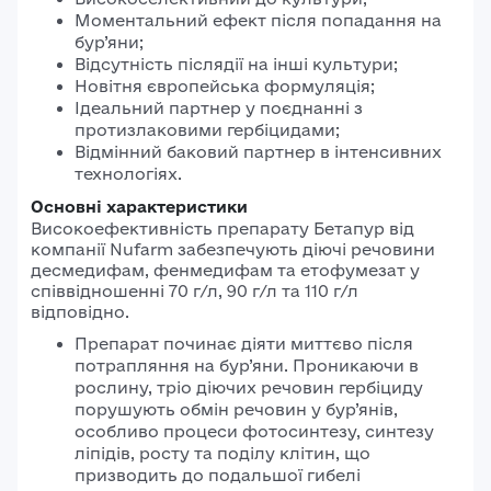
Моментальний ефект після попадання на
бур’яни;
Відсутність післядії на інші культури;
Новітня європейська формуляція;
Ідеальний партнер у поєднанні з
протизлаковими гербіцидами;
Відмінний баковий партнер в інтенсивних
технологіях.
Основні характеристики
Високоефективність препарату Бетапур від
компанії Nufarm забезпечують діючі речовини
десмедифам, фенмедифам та етофумезат у
співвідношенні 70 г/л, 90 г/л та 110 г/л
відповідно.
Препарат починає діяти миттєво після
потрапляння на бур’яни. Проникаючи в
рослину, тріо діючих речовин гербіциду
порушують обмін речовин у бур’янів,
особливо процеси фотосинтезу, синтезу
ліпідів, росту та поділу клітин, що
призводить до подальшої гибелі