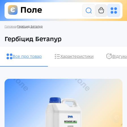
Головна
/
Гербіцид Бетапур
Увійти
Гербіцид Бетапур
Засоби захисту рослин
Все про товар
Характеристики
Відгук
Насіння
Добрива
Акції
Про нас
Блог
Контакти