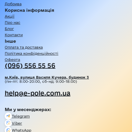
Добрива
Корисна інформація
Акції
Про нас
Блог
Контакти
Інше
Оплата та доставка
Політика конфіденційності
Оферта
(096) 556 55 56
м.Київ, вулиця Василя Кучера, будинок 3
(пн-пт: 8:00-20:00, сб-нд: 9:00-18:00)
help@e-pole.com.ua
Ми у месенджерах:
Telegram
Viber
WhatsApp