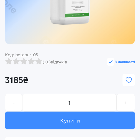
Реєстрація
Ми на зв’язку
(096) 556 55 56
м.Київ, вулиця Василя Кучера, будинок 3
Код: betapur-05
Закрити
( 0 )
відгуків
В наявності
3185₴
-
+
Купити