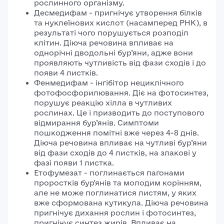
рослинного організму.
Десмедифам - пригнічує утворення білків
та нуклеїнових кислот (насамперед РНК), в
результаті чого порушується розподіл
клітин. Діюча речовина впливає на
однорічні дводольні бур’яни, адже вони
проявляють чутливість від фази сходів і до
появи 4 листків.
Фенмедифам - інгібітор нециклічного
фотофосфорилювання. Діє на фотосинтез,
порушує реакцію хілла в чутливих
рослинах. Це і призводить до поступового
відмирання бур’янів. Симптоми
пошкодження помітні вже через 4-8 днів.
Діюча речовина впливає на чутливі бур’яни
від фази сходів до 4 листків, на злакові у
фазі появи 1 листка.
Етофумезат - поглинається пагонами
проростків бур'янів та молодим корінням,
але не може поглинатися листям, у яких
вже сформована кутикула. Діюча речовина
пригнічує дихання рослин і фотосинтез,
пригнічує синтез жирів. Впливає на