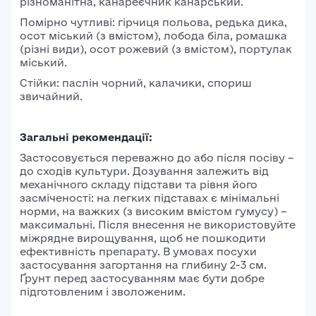
різноманітна, канареєчник канарський.
Помірно чутливі: гірчиця польова, редька дика,
осот міський (з вмістом), лобода біла, ромашка
(різні види), осот рожевий (з вмістом), портулак
міський.
Стійки: паслін чорний, калачики, спориш
звичайний.
Загальні рекомендації:
Застосовується переважно до або після посіву –
до сходів культури. Дозування залежить від
механічного складу підстави та рівня його
засміченості: на легких підставах є мінімальні
норми, на важких (з високим вмістом гумусу) –
максимальні. Після внесення не використовуйте
міжрядне вирощування, щоб не пошкодити
ефективність препарату. В умовах посухи
застосування загортання на глибину 2-3 см.
Ґрунт перед застосуванням має бути добре
підготовленим і зволоженим.