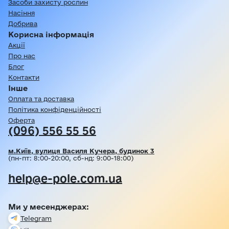
Засоби захисту рослин
Насіння
Добрива
Корисна інформація
Акції
Про нас
Блог
Контакти
Інше
Оплата та доставка
Політика конфіденційності
Оферта
(096) 556 55 56
м.Київ, вулиця Василя Кучера, будинок 3
(пн-пт: 8:00-20:00, сб-нд: 9:00-18:00)
help@e-pole.com.ua
Ми у месенджерах:
Telegram