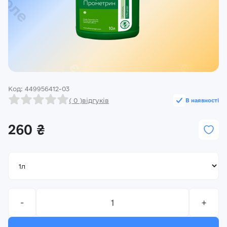
Реєстрація
Ми на зв’язку
(096) 556 55 56
м.Київ, вулиця Василя Кучера, будинок 3
Код: 449956412-03
Закрити
( 0 )
відгуків
В наявності
260 ₴
-
+