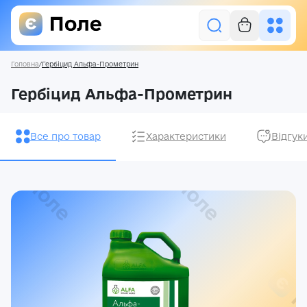
Головна
/
Гербіцид Альфа-Прометрин
Увійти
Гербіцид Альфа-Прометрин
Засоби захисту рослин
Все про товар
Характеристики
Відгук
Насіння
Добрива
Акції
Про нас
Блог
Контакти