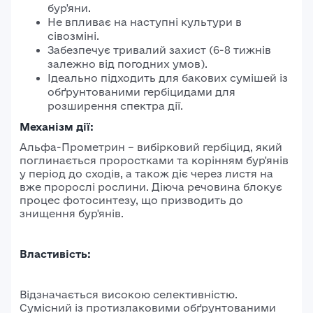
бур'яни.
Не впливає на наступні культури в
сівозміні.
Забезпечує тривалий захист (6-8 тижнів
залежно від погодних умов).
Ідеально підходить для бакових сумішей із
обґрунтованими гербіцидами для
розширення спектра дії.
Механізм дії:
Альфа-Прометрин – вибірковий гербіцид, який
поглинається проростками та корінням бур'янів
у період до сходів, а також діє через листя на
вже пророслі рослини. Діюча речовина блокує
процес фотосинтезу, що призводить до
знищення бур'янів.
Властивість:
Відзначається високою селективністю.
Сумісний із протизлаковими обґрунтованими