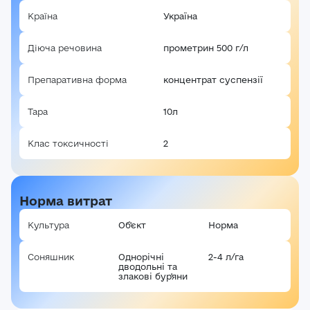
Авторизація
Країна
Україна
E-mail*
Діюча речовина
прометрин 500 г/л
Ваша оцінка
Препаративна форма
концентрат суспензії
Пароль*
Ваші враження*
Тара
10л
Забули пароль?
Реєстрація
Клас токсичності
2
Увійти
Норма витрат
Культура
Об'єкт
Норма
Соняшник
Однорічні
2-4 л/га
дводольні та
злакові бур'яни