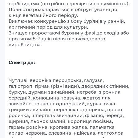
гербіцидами (потрібно перевіряти на сумісність).
Повністю розкладається в обгрунтуванні до
кінця вегетаційного періоду.
Виключає конкуренцію з боку бур'янів у ранній,
критичний період для культури.
Знищує проростаючі бур'яни у фазі до сходів або
протягом 5-7 днів після післясходового
виробництва.
Спектр дії:
Чутливі: вероніка персидська, галуззя,
геліотроп, гірчак (різні види), дворядник стінний,
буркун, дурман звичайний, нетреба, зірочник
середній, конюшина повзуча, жовтозілля
звичайне, тонконіг однорічний, курячі очка,
грицики звичайні, переліска однорічна, просо,
росичка, шпергель звичайний, фізаліс, череда,
щириця, льонок малий, королиця посівна,
герань розсічна, кропива жалка, пальчатка
криво-червона, елевзина індійська, лептохлоа