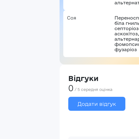
альтерна
Соя
Переносп
біла гниль
септоріоз
аскохітоз,
альтернар
фомопсис
фузаріоз
Відгуки
0
/
5
середня оцінка
Додати відгук