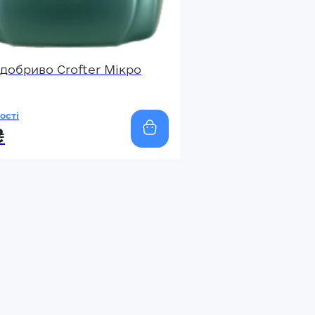
я
добриво Crofter Мікро
ості
₴