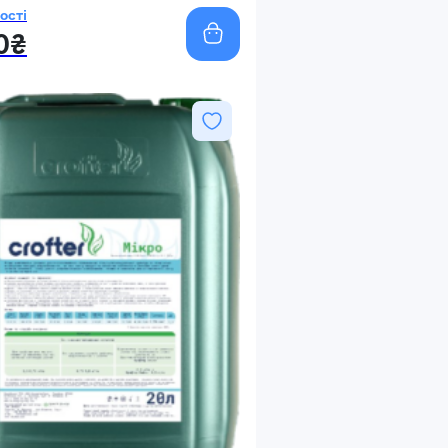
ості
0₴