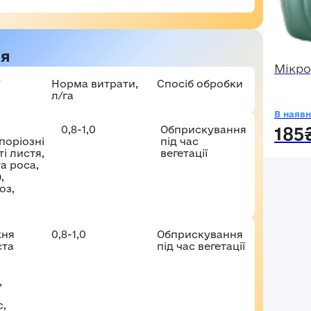
аші враження*
Забули пароль?
Реєстраці
ня
Увійти
Мікро
Норма витрати,
Спосіб обробки
л/га
В наявн
185
0,8-1,0
Обприскування
поріозні
під час
і листя,
вегетації
а роса,
,
оз,
жня
0,8-1,0
Обприскування
та
під час вегетації
,
,