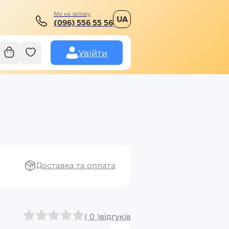
Ми на зв’язку
UA
(096) 556 55 56
Увійти
Доставка та оплата
( 0 )
відгуків
і