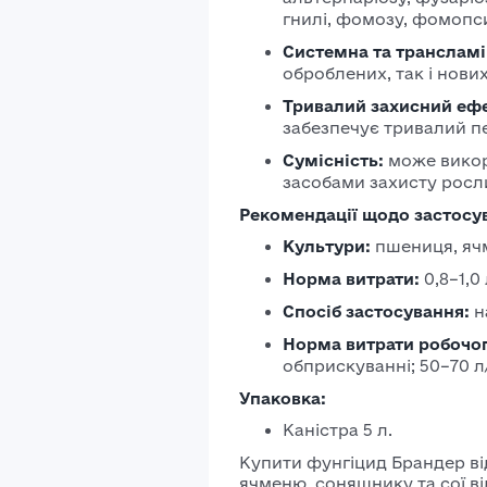
гнилі, фомозу, фомопс
Системна та трансламі
оброблених, так і нови
Тривалий захисний ефе
забезпечує тривалий пе
Сумісність:
може викор
засобами захисту росл
Рекомендації щодо застосу
Культури:
пшениця, ячм
Норма витрати:
0,8–1,0 
Спосіб застосування:
н
Норма витрати робочог
обприскуванні; 50–70 л/
Упаковка:
Каністра 5 л.
Купити фунгіцид Брандер ві
ячменю, соняшнику та сої в