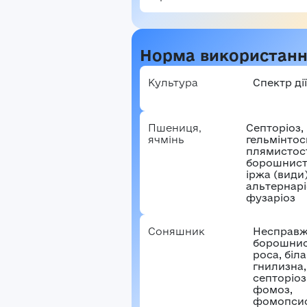
В
Норма використан
Культура
Спектр дії
Пшениця,
Септоріоз,
ячмінь
гельмінтос
плямистост
борошнист
іржа (види)
альтернарі
фузаріоз
Соняшник
Несправ
борошнис
роса, біла
гнилизна,
септоріоз
фомоз,
фомопсис