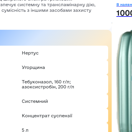
зпечує системну та трансламінарну дію,
В наявн
 сумісність з іншими засобами захисту
100
Нертус
Угорщина
Тебуконазол, 160 г/л;
азоксистробін, 200 г/л
Системний
Авторизація
E-mail*
Концентрат суспензії
Ваша оцінка
Пароль*
5 л