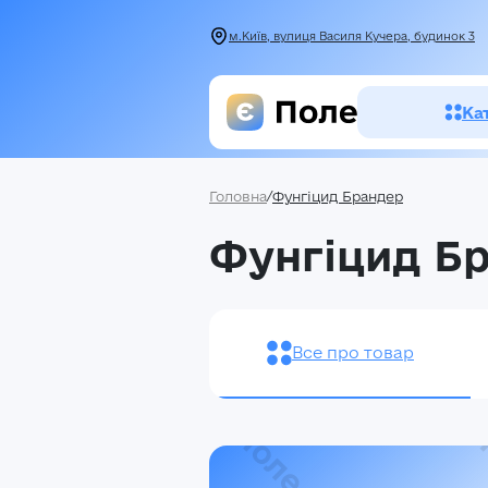
м.Київ, вулиця Василя Кучера, будинок 3
Ка
Головна
/
Фунгіцид Брандер
Засоби зах
Фунгіцид Б
рослин
Насіння
Добрива
Все про товар
Акції