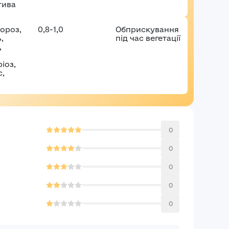
тива
ороз,
0,8-1,0
Обприскування
,
під час вегетації
,
іоз,
,
0
0
0
0
0