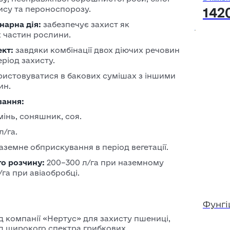
ису та пероноспорозу.
142
нарна дія:
забезпечує захист як
х частин рослини.
кт:
завдяки комбінації двох діючих речовин
ріод захисту.
истовуватися в бакових сумішах з іншими
ин.
вання:
інь, соняшник, соя.
л/га.
аземне обприскування в період вегетації.
о розчину:
200–300 л/га при наземному
га при авіаобробці.
Фунгі
д компанії «Нертус» для захисту пшениці,
ід широкого спектра грибкових