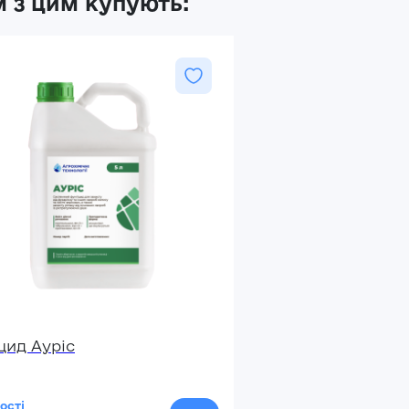
 з цим купують:
цид Ауріс
ості