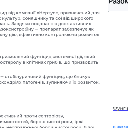
Разом
ярої
Системні
для ячміню
ид від компанії «Нертус», призначений для
інсектициди
пшениці
 культур, соняшнику та сої від широкого
вань.
Завдяки поєднанню двох активних
Фосфорорганічні
Насіння
азоксистробіну — препарат забезпечує як
інсектициди
ячміня
альну дію, ефективно контролюючи розвиток
Насіння
озимого
триазольний фунгіцид системної дії, який
ячміня
гостеролу в клітинах грибів, що призводить
Насіння
ярого
—
стобілуриновий фунгіцид, що блокує
охондріях патогенів, зупиняючи їх розвиток.
ячміня
Фунгі
ективний проти септоріозу,
ямистостей, борошнистої роси, іржі,
зу, несправжньої борошнистої роси, білої
В наявн