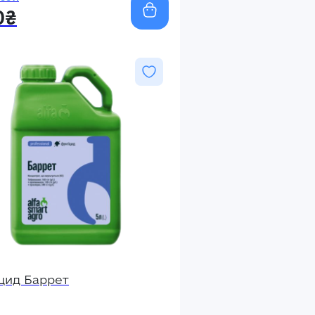
0₴
цид Баррет