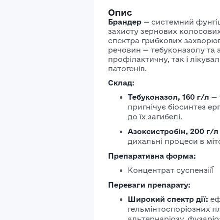
Опис
Брандер
—
системний фунгіц
захисту зернових колосових
спектра грибкових захворю
речовин — тебуконазолу та 
профілактичну, так і лікув
патогенів.
Склад:
Тебуконазол, 160 г/л
—
пригнічує біосинтез ер
до їх загибелі.
Азоксистробін, 200 г/л
дихальні процеси в міт
Препаративна форма:
Концентрат суспензіїЇ
Переваги препарату:
Широкий спектр дії:
еф
гельмінтоспоріозних пл
альтернаріозу, фузаріо