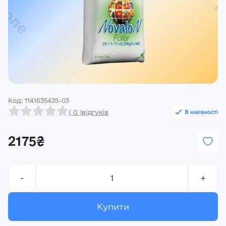
Реєстрація
Ми на зв’язку
(096) 556 55 56
м.Київ, вулиця Василя Кучера, будинок 3
Закрити
Код: 1141635435-03
( 0 )
відгуків
В наявності
2175₴
-
+
Купити