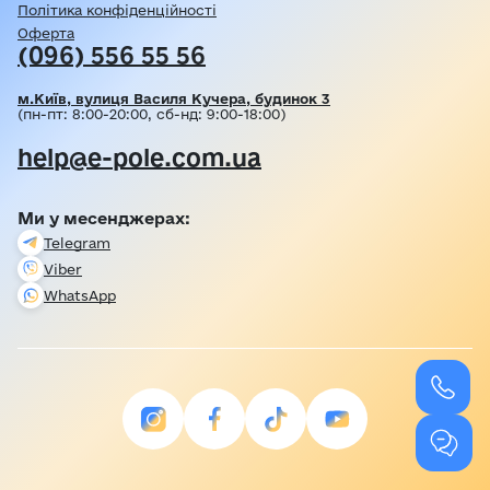
Політика конфіденційності
Оферта
(096) 556 55 56
м.Київ, вулиця Василя Кучера, будинок 3
(пн-пт: 8:00-20:00, сб-нд: 9:00-18:00)
help@e-pole.com.ua
Ми у месенджерах:
Telegram
Viber
WhatsApp