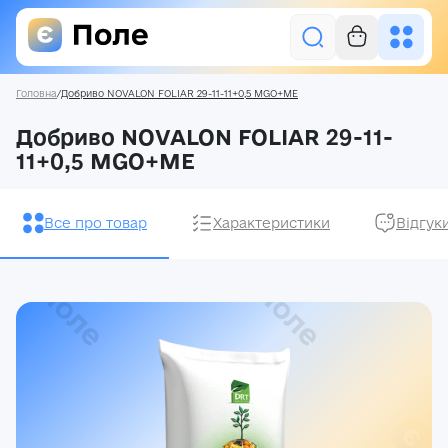
Головна
/
Добриво NOVALON FOLIAR 29-11-11+0,5 MGO+ME
Увійти
Добриво NOVALON FOLIAR 29-11-
11+0,5 MGO+ME
Засоби захисту рослин
Насіння
Все про товар
Характеристики
Відгук
Добрива
Акції
Про нас
Блог
Контакти