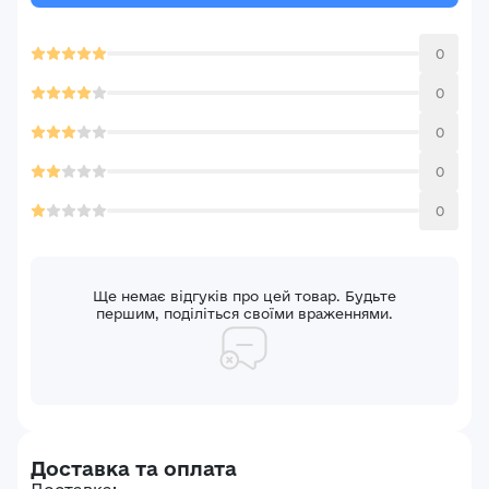
0
0
0
Авторизація
0
E-mail*
0
Ваша оцінка
Пароль*
Ваші враження*
Ще немає відгуків про цей товар. Будьте
першим, поділіться своїми враженнями.
Забули пароль?
Реєстрація
Увійти
Доставка та оплата