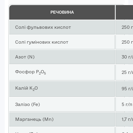
РЕЧОВИНА
Солi фульвових кислот
250 
Солi гумiнових кислот
250 
Азот (N)
30 г/
Фосфор P
O
25 г/
2
5
Калій K
O
95 г/
2
Залізо (Fe)
5 г/л
Марганець (Mn)
1,7 г/