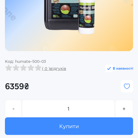
Реєстрація
Ми на зв’язку
(096) 556 55 56
м.Київ, вулиця Василя Кучера, будинок 3
Закрити
Код: humate-500-03
( 0 )
відгуків
В наявності
6359₴
-
+
Купити