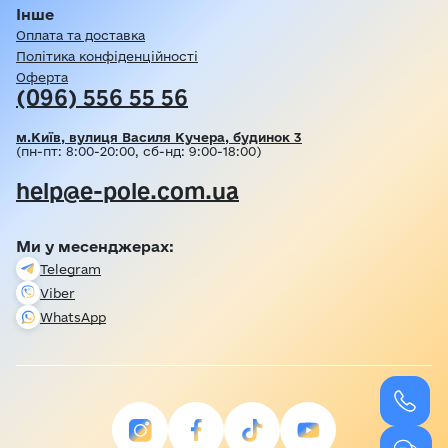
Інше
Оплата та доставка
Політика конфіденційності
Оферта
(096) 556 55 56
м.Київ, вулиця Василя Кучера, будинок 3
(пн-пт: 8:00-20:00, сб-нд: 9:00-18:00)
help@e-pole.com.ua
Ми у месенджерах:
Telegram
Viber
WhatsApp