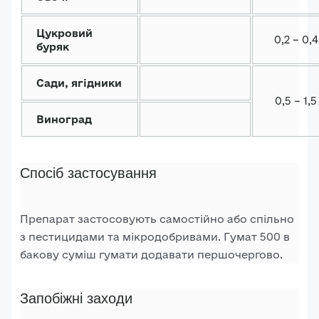
Пароль*
Цукровий
0,2 – 0,4
Ваші враження*
буряк
Забули пароль?
Реєстрація
Сади, ягідники
Увійти
0,5 – 1,5
Виноград
Спосіб застосування
Препарат застосовують самостійно або спільно
з пестицидами та мікродобривами. Гумат 500 в
бакову суміш гумати додавати першочергово.
Запобіжні заходи