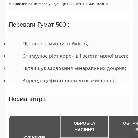
мікроелементів корегує дефіцит елементів живлення.
Переваги Гумат 500 :
Підсилює імунну стійкість;
Стимулює ріст коренів і вегетативної маси;
Підвищує засвоєння мінеральних добрив;
Корегує дефіцит елементів живлення.
Норма витрат :
ОБРОБКА
ОБПРИ
НАСІННЯ
В
КУЛЬТУРА