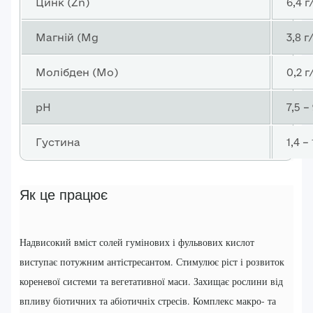
Цинк (Zn)
6,4 г
Магній (Mg
3,8 г
Молібден (Mo)
0,2 г
pH
7,5 –
Густина
1,4 –
Як це працює
Надвисокий вміст солей гумінових і фульвових кислот
виступає потужним антістресантом. Стимулює ріст і розвиток
кореневої системи та вегетативної маси. Захищає рослини від
впливу біотичних та абіотичніх стресів. Комплекс макро- та