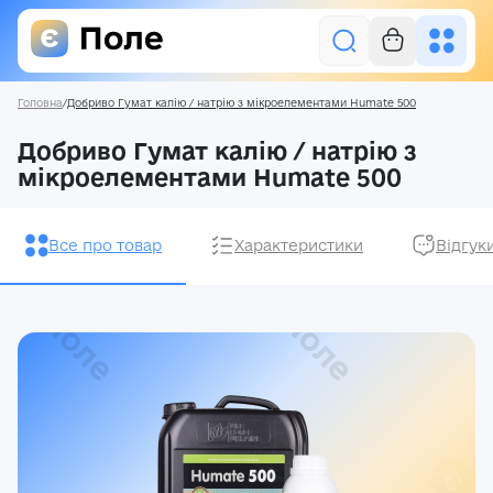
Головна
/
Добриво Гумат калію / натрію з мікроелементами Humate 500
Увійти
Добриво Гумат калію / натрію з
мікроелементами Humate 500
Засоби захисту рослин
Насіння
Все про товар
Характеристики
Відгук
Добрива
Акції
Про нас
Блог
Контакти