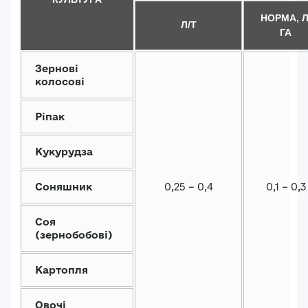
НОРМА, Л
Л/Т
ГА
Зернові
колосові
Ріпак
Кукурудза
Соняшник
0,25 – 0,4
0,1 – 0,3
Соя
(зернобобові)
Картопля
Авторизація
E-mail*
Овочі
Ваша оцінка