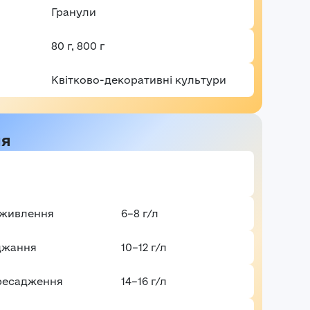
Гранули
80 г, 800 г
Квітково-декоративні культури​
ня
дживлення
6–8 г/л
джання
10–12 г/л
ресадження
14–16 г/л