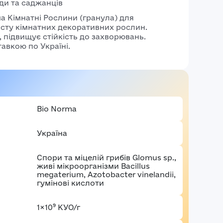
ди та саджанців​
аші враження*
а Кімнатні Рослини (гранула) для
сту кімнатних декоративних рослин.
Забули пароль?
Реєстраці
 підвищує стійкість до захворювань.
Увійти
авкою по Україні.​
Bio Norma
Україна
Спори та міцелій грибів Glomus sp.,
живі мікроорганізми Bacillus
megaterium, Azotobacter vinelandii,
гумінові кислоти
1×10⁹ КУО/г