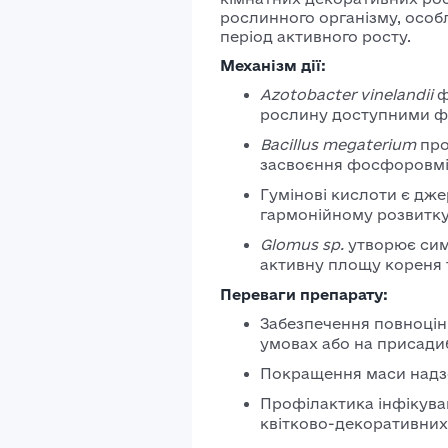
рослинного організму, особ
період активного росту.
Механізм дії:
Azotobacter vinelandii
ф
рослину доступними ф
Bacillus megaterium
про
засвоєння фосфоровмі
Гумінові кислоти є дж
гармонійному розвитку
Glomus sp.
утворює сим
активну площу кореня т
Переваги препарату:
Забезпечення повноцін
умовах або на присадиб
Покращення маси надз
Профілактика інфікув
квітково-декоративних 