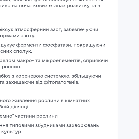
ливо на початкових етапах розвитку та в
іксує атмосферний азот, забезпечуючи
ормами азоту.
дукує ферменти фосфатази, покращуючи
сних сполук.
ерелом макро- та мікроелементів, сприяючи
 рослин.
біоз з кореневою системою, збільшуючи
а захищаючи від фітопатогенів.
ного живлення рослини в кімнатних
ній ділянці
емної частини рослини
ання типовими збудниками захворювань
культур​