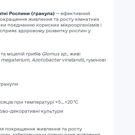
ярої
Системні
для ячміню
тні Рослини (гранула)
— ефективний
інсектициди
пшениці
 покращення живлення та росту кімнатних
ки поєднанню корисних мікроорганізмів і
Фосфорорганічні
Насіння
 сприяє здоровому розвитку рослин у
інсектициди
ячміня
Насіння
озимого
та міцелій грибів
Glomus sp.
, живі
s megaterium
,
Azotobacter vinelandii
, гумінові
ячміня
Насіння
ярого
гранули
ячміня
місяців при температурі +5…+20 °C
ково-декоративні культури
ля покращення живлення та росту
слин, забезпечуючи повноцінне живлення