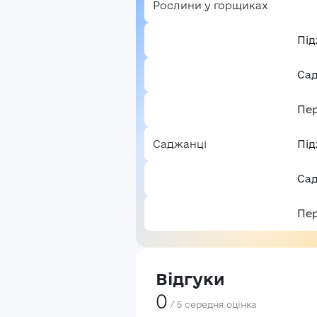
Рослини у горщиках
Пі
Са
Пе
Саджанці
Пі
Са
Пе
Відгуки
0
/
5
середня оцінка