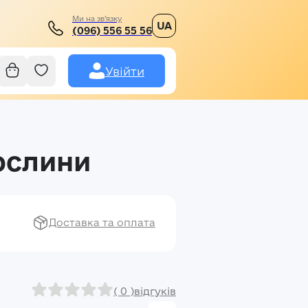
Ми на зв’язку
UA
(096) 556 55 56
Увійти
ослини
Доставка та оплата
( 0 )
відгуків