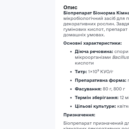
Опис
Біопрепарат Біонорма Кімна
мікробіологічний засіб для
декоративних рослин.
Завдя
гумінових кислот, препарат
домашніх умовах.
Основні характеристики:
Діюча речовина:
спори 
мікроорганізми
Bacillu
кислоти
Титр:
1×10⁹ КУО/г
Препаративна форма:
Фасування:
80 г, 800 г
Термін зберігання:
12 
Цільові культури:
квіт
Призначення:
Біопрепарат призначений д
кімнатних декоративних ро