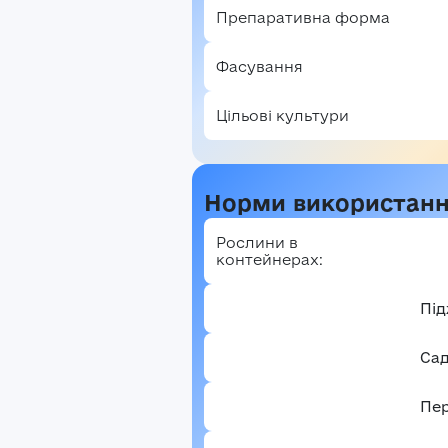
Препаративна форма
Фасування
Цільові культури
Норми використан
Рослини в
контейнерах:
Пі
Са
Пе