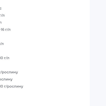
:
г/л
л
16 г/л
/л
0 г/л
г/рослину
рослину
Авторизація
0 г/рослину​
E-mail*
Ваша оцінка
Пароль*