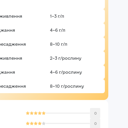
дживлення
1–3 г/л
джання
4–6 г/л
ресадження
8–10 г/л
дживлення
2–3 г/рослину
джання
4–6 г/рослину
ресадження
8–10 г/рослину​
0
0