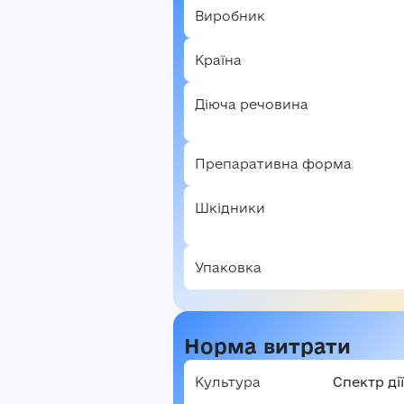
В
Виробник
Країна
Діюча речовина
Препаративна форма
Шкідники
Упаковка
Норма витрати
Культура
Спектр дії