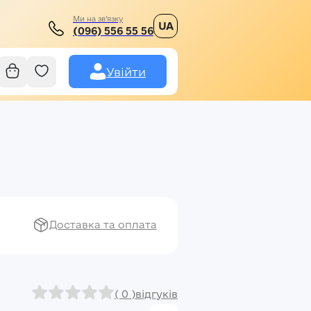
Ми на зв’язку
UA
(096) 556 55 56
Увійти
Доставка та оплата
( 0 )
відгуків