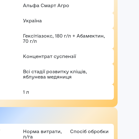
аші враження*
Альфа Смарт Агро
Забули пароль?
Реєстраці
Україна
Увійти
Гексітіазокс, 180 г/л + Абамектин,
70 г/л
Концентрат суспензії
Всі стадії розвитку кліщів,
яблунева медяниця
1 л
Норма витрати,
Спосіб обробки
л/га