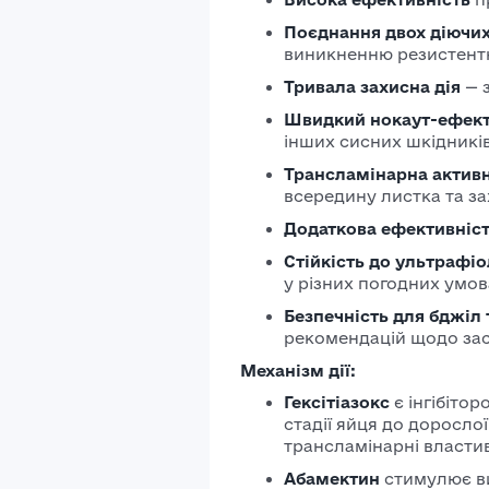
Поєднання двох діючи
виникненню резистентн
Тривала захисна дія
— 
Швидкий нокаут-ефек
інших сисних шкідників
Трансламінарна активн
всередину листка та за
Додаткова ефективніс
Стійкість до ультрафіо
у різних погодних умов
Безпечність для бджіл
рекомендацій щодо зас
Механізм дії:
Гексітіазокс
є інгібітор
стадії яйця до доросло
трансламінарні власти
Абамектин
стимулює в