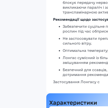
блокує передачу нервов
викликаючи параліч і з
трансламінарною актив
Рекомендації щодо застосу
Забезпечити суцільне 
рослин під час обприс
Не застосовувати препа
сильного вітру.
Оптимальна температура
Лонгас сумісний із біл
змішуванням рекоменду
Безпечний для ссавців,
дотримання рекоменда
Застосування Лонгасу с
Характеристики