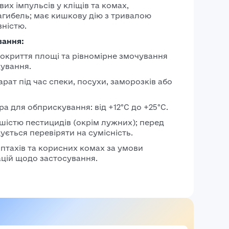
их імпульсів у кліщів та комах,
агибель; має кишкову дію з тривалою
ністю.
вання:
покриття площі та рівномірне змочування
кування.
рат під час спеки, посухи, заморозків або
 для обприскування: від +12°C до +25°C.
ьшістю пестицидів (окрім лужних); перед
ється перевіряти на сумісність.
 птахів та корисних комах за умови
цій щодо застосування.
Авторизація
E-mail*
Ваша оцінка
Пароль*