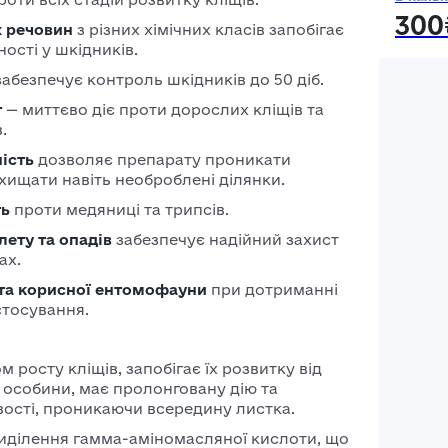
300
х речовин
з різних хімічних класів запобігає
ості у шкідників.
забезпечує контроль шкідників до 50 діб.
т
— миттєво діє проти дорослих кліщів та
.
ість
дозволяє препарату проникати
хищати навіть необроблені ділянки.
ть
проти медяниці та трипсів.
лету та опадів
забезпечує надійний захист
ах.
 та корисної ентомофауни
при дотриманні
тосування.
ом росту кліщів, запобігає їх розвитку від
ї особини, має пролонговану дію та
вості, проникаючи всередину листка.
иділення гамма-аміномасляної кислоти, що