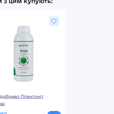
 з цим купують:
добриво Плантоніт
ві
ості