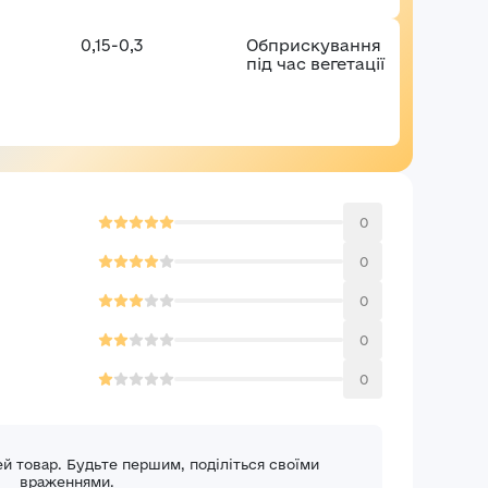
0,15-0,3
Обприскування
під час вегетації
0
0
0
0
0
ей товар. Будьте першим, поділіться своїми
враженнями.