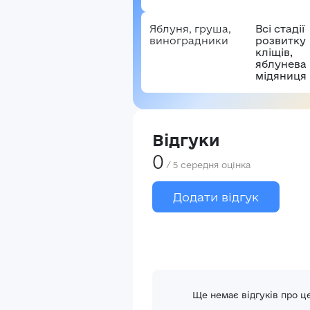
Яблуня, груша,
Всі стадії
виноградники
розвитку
кліщів,
яблунева
мідяниця
Відгуки
0
/
5
середня оцінка
Додати відгук
Ще немає відгуків про ц