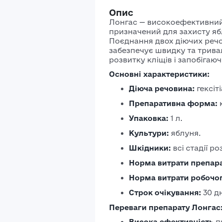
Опис
Лонгас — високоефективний
призначений для захисту ябл
Поєднання двох діючих речо
забезпечує швидку та тривал
розвитку кліщів і запобігаю
Основні характеристики:
Діюча речовина:
гексіт
Препаративна форма:
Упаковка:
1 л.
Культури:
яблуня.
Шкідники:
всі стадії р
Норма витрати препара
Норма витрати робочог
Строк очікування:
30 дн
Переваги препарату Лонгас
Висока ефективність
п