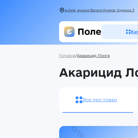
м.Київ, вулиця Василя Кучера, будинок 3
Ка
Головна
/
Акарицид Лонга
Засоби зах
Акарицид Л
рослин
Насіння
Добрива
Все про товар
Акції