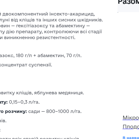
Разом
ярої
Системні
для ячміню
 двокомпонентний інсекто-акарицид,
інсектициди
пшениці
уні від кліщів та інших сисних шкідників.
вин — гексітіазоксу та абамектину —
Фосфорорганічні
Насіння
у дію препарату, контролюючи всі стадії
інсектициди
ячміня
чи виникненню резистентності.
Насіння
озимого
іазокс, 180 г/л + абамектин, 70 г/л.
ячміня
концентрат суспензії.
Насіння
ярого
ячміня
озвитку кліщів, яблунева медяниця.
ту:
0,15–0,3 л/га.
о розчину:
сади — 800–1000 л/га.
Мікро
ів.
Плодо
:
В наявн
роти всіх стадій розвитку кліщів.