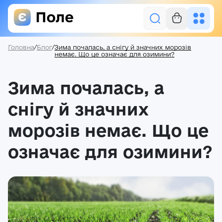
Головна
/
Блог
/
Зима почалась, а снігу й значних морозів
Увійти
немає. Що це означає для озимини?
Зима почалась, а
Засоби захисту рослин
Насіння
снігу й значних
Добрива
морозів немає. Що це
Акції
означає для озимини?
Про нас
Блог
Контакти