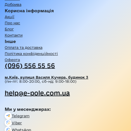
Добрива
Корисна інформація
Акції
Про нас
Блог
Контакти
Інше
Оплата та доставка
Політика конфіденційності
Оферта
(096) 556 55 56
м.Київ, вулиця Василя Кучера, будинок 3
(пн-пт: 8:00-20:00, сб-нд: 9:00-18:00)
help@e-pole.com.ua
Ми у месенджерах:
Telegram
Viber
WhatsApp