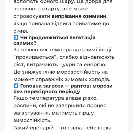
вологість орного шару. Це добре для
весняного старту, але може
спровокувати
випрівання озимини
,
якщо тривала відлига триватиме до
січня.
Чи продовжиться вегетація
озимих?
За плюсових температур озимі іноді
“прокидаються”, слабко відновлюють
ріст, витрачають цукри та енергію.
Це знижує їхню морозостійкість на
момент справжніх зимових холодів.
Головна загроза — раптові морози
без перехідного періоду
Якщо температура впаде різко,
рослини, які не завершили процес
загартування, матимуть гіршу
зимостійкість.
Такий сценарій — головна небезпека