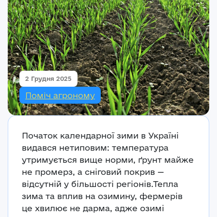
Реєстрація
Ми на зв’язку
(096) 556 55 56
м.Київ, вулиця Василя Кучера, будинок 3
2 Грудня 2025
Закрити
Поміч агроному
Початок календарної зими в Україні
видався нетиповим: температура
утримується вище норми, ґрунт майже
не промерз, а сніговий покрив —
відсутній у більшості регіонів.Тепла
зима та вплив на озимину, фермерів
це хвилює не дарма, адже озимі