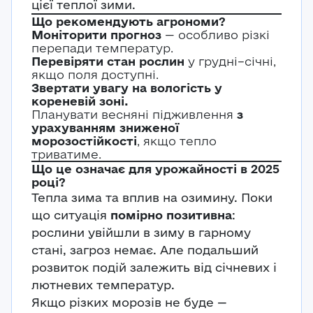
цієї теплої зими.
Авторизація
Що рекомендують агрономи?
E-mail*
Моніторити прогноз
— особливо різкі
Ваша оцінка
перепади температур.
Перевіряти стан рослин
у грудні–січні,
Пароль*
якщо поля доступні.
Ваші враження*
Звертати увагу на вологість у
кореневій зоні.
Планувати весняні підживлення
з
Забули пароль?
Реєстрація
урахуванням зниженої
морозостійкості
Увійти
, якщо тепло
триватиме.
Що це означає для урожайності в 2025
році?
Тепла зима та вплив на озимину. Поки
що ситуація
помірно позитивна
:
рослини увійшли в зиму в гарному
стані, загроз немає. Але подальший
розвиток подій залежить від січневих і
лютневих температур.
Якщо різких морозів не буде —