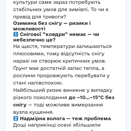
культури саме зараз потребують
стабільних умов для зимівлі. То чи є
привід для тривоги?
Озимина без снігу — ризики і
можливості
Снігової “ковдри” немає — чи
небезпечно це?
На щастя, температури залишаються
плюсовими, тому відсутність снігу
наразі не створює критичних умов.
Ґрунт має достатній запас тепла, а
рослини продовжують перебувати у
стані напівспокою.
Найбільший ризик виникне у випадку
різкого похолодання
до –10…–15°C без
снігу
— тоді можливе вимерзання
вузла кущення.
Надмірна волога — теж проблема
Дощі наприкінці осені збільшили