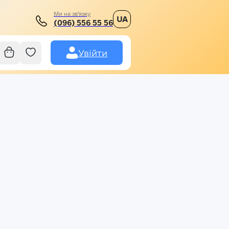
Ми на зв’язку
UA
(096) 556 55 56
Увійти