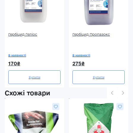
Гербіцид Геліос
Гербіцид Пропазокс
В наявності
В наявності
170₴
275₴
Купити
Купити
Схожі товари