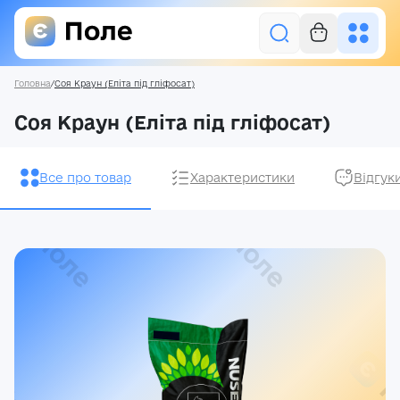
Головна
/
Соя Краун (Еліта під гліфосат)
Увійти
Соя Краун (Еліта під гліфосат)
Засоби захисту рослин
Все про товар
Характеристики
Відгук
Насіння
Добрива
Акції
Про нас
Блог
Контакти