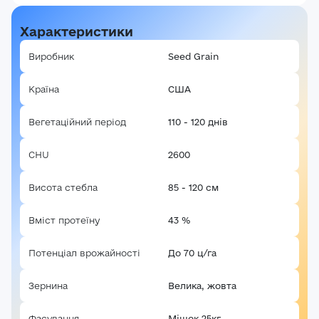
Характеристики
Виробник
Seed Grain
Країна
США
Вегетаційний період
110 - 120 днів
СHU
2600
Висота стебла
85 - 120 см
Вміст протеїну
43 %
Потенціал врожайності
До 70 ц/га
Зернина
Велика, жовта
Фасування
Мішок 25кг