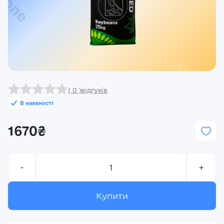
Реєстрація
Ми на зв’язку
(096) 556 55 56
м.Київ, вулиця Василя Кучера, будинок 3
Закрити
( 0 )
відгуків
В наявності
1670₴
-
+
Купити