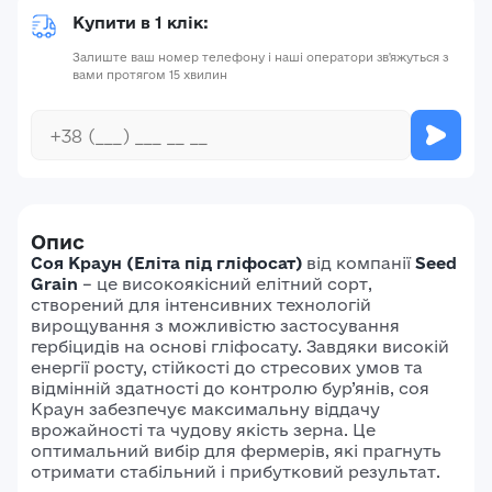
Купити в 1 клік:
Залиште ваш номер телефону і наші оператори зв'яжуться з
вами протягом 15 хвилин
Опис
Соя Краун (Еліта під гліфосат)
від компанії
Seed
Grain
– це високоякісний елітний сорт,
створений для інтенсивних технологій
вирощування з можливістю застосування
гербіцидів на основі гліфосату. Завдяки високій
енергії росту, стійкості до стресових умов та
відмінній здатності до контролю бур’янів, соя
Краун забезпечує максимальну віддачу
врожайності та чудову якість зерна. Це
оптимальний вибір для фермерів, які прагнуть
отримати стабільний і прибутковий результат.