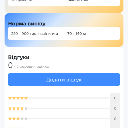
Норма висіву
350 - 900 тис. насінин/га
70 - 140 кг
Відгуки
0
/
5
середня оцінка
Додати відгук
Авторизація
E-mail*
0
Ваша оцінка
0
Пароль*
0
Ваші враження*