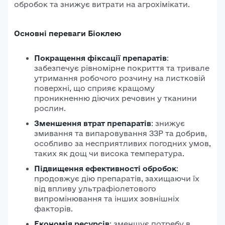
обробок та знижує витрати на агрохімікати.
Основні переваги Біоклею
Покращення фіксації препаратів
:
забезпечує рівномірне покриття та тривале
утримання робочого розчину на листковій
поверхні, що сприяє кращому
проникненню діючих речовин у тканини
рослин.
Зменшення втрат препаратів
: знижує
змивання та випаровування ЗЗР та добрив,
особливо за несприятливих погодних умов,
таких як дощ чи висока температура.​
Підвищення ефективності обробок
:
продовжує дію препаратів, захищаючи їх
від впливу ультрафіолетового
випромінювання та інших зовнішніх
факторів.​
Економія ресурсів
:
зменшує потребу в