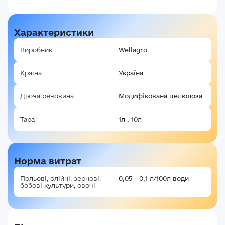
Характеристики
Виробник
Wellagro
Країна
Україна
Діюча речовина
Модифікована целюлоза
Тара
1л , 10л
Норма витрат
Польові, олійні, зернові,
0,05 - 0,1 л/100л води
бобові культури, овочі
Авторизація