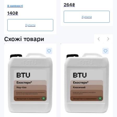
264₴
В наявності
140₴
Купити
Купити
Схожі товари