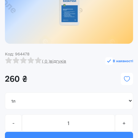
Реєстрація
Ми на зв’язку
(096) 556 55 56
м.Київ, вулиця Василя Кучера, будинок 3
Код: 964478
Закрити
( 0 )
відгуків
В наявності
260 ₴
-
+