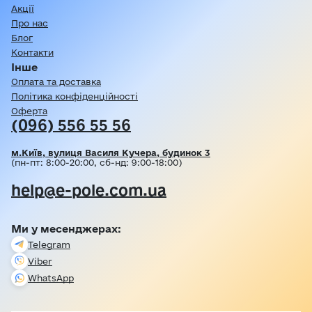
Акції
Про нас
Блог
Контакти
Інше
Оплата та доставка
Політика конфіденційності
Оферта
(096) 556 55 56
м.Київ, вулиця Василя Кучера, будинок 3
(пн-пт: 8:00-20:00, сб-нд: 9:00-18:00)
help@e-pole.com.ua
Ми у месенджерах:
Telegram
Viber
WhatsApp