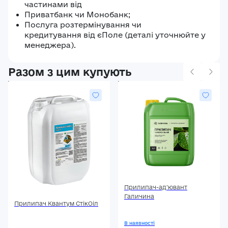
частинами від
Приватбанк чи Монобанк;
Послуга розтермінування чи
кредитування від єПоле (деталі уточнюйте у
менеджера).
Разом з цим купують
Прилипач-ад’ювант
Галичина
Прилипач Квантум СтікОіл
В наявності