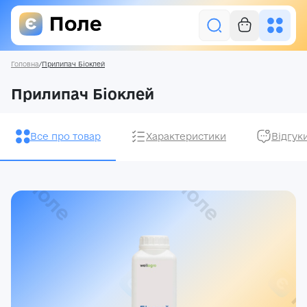
Головна
/
Прилипач Біоклей
Увійти
Прилипач Біоклей
Засоби захисту рослин
Все про товар
Характеристики
Відгук
Насіння
Добрива
Акції
Про нас
Блог
Контакти