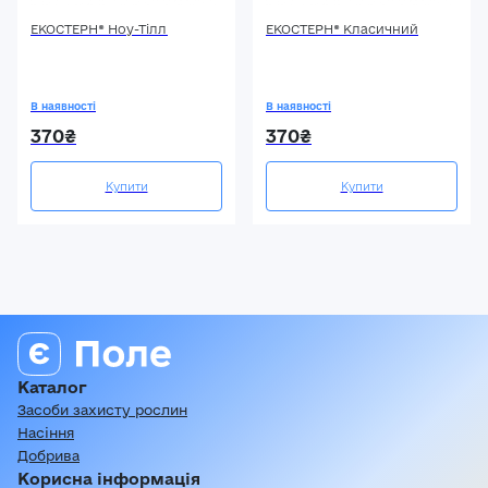
ЕКОСТЕРН® Ноу-Тілл
ЕКОСТЕРН® Класичний
В наявності
В наявності
370₴
370₴
Купити
Купити
Каталог
Засоби захисту рослин
Насіння
Добрива
Корисна інформація