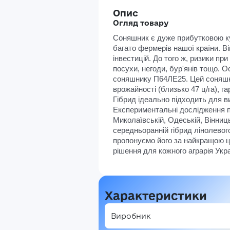
Опис
Огляд товару
Соняшник є дуже прибутковою кул
багато фермерів нашої країни. Ві
інвестицій. До того ж, ризики при 
посухи, негоди, бур'янів тощо. О
соняшнику П64ЛЕ25. Цей соняшни
врожайності (близько 47 ц/га), га
Гібрид ідеально підходить для ви
Експериментальні дослідження по
Миколаївській, Одеській, Вінниць
середньоранній гібрид лінолевог
пропонуємо його за найкращою ц
рішення для кожного аграрія Укра
Характеристики
Виробник