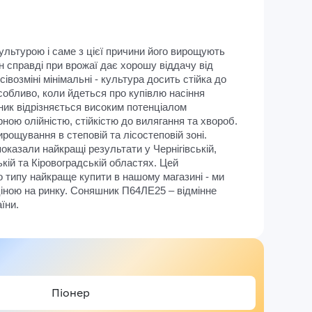
ярої
Системні
для ячміню
інсектициди
пшениці
ьтурою і саме з цієї причини його вирощують 
Фосфорорганічні
Насіння
н справді при врожаї дає хорошу віддачу від 
інсектициди
ячміня
сівозміні мінімальні - культура досить стійка до 
собливо, коли йдеться про купівлю насіння 
Насіння
к відрізняється високим потенціалом 
озимого
рною олійністю, стійкістю до вилягання та хвороб. 
рощування в степовій та лісостеповій зоні. 
ячміня
казали найкращі результати у Чернігівській, 
Насіння
кій та Кіровоградській областях. Цей 
о типу найкраще купити в нашому магазині - ми 
ярого
іною на ринку. Соняшник П64ЛЕ25 – відмінне 
ячміня
їни.
Піонер