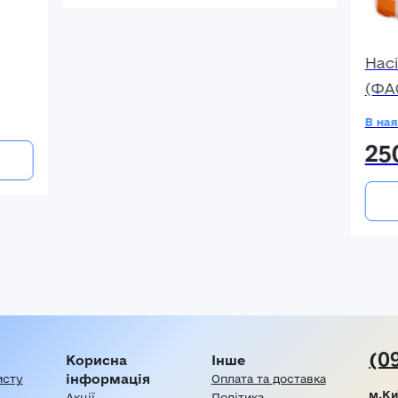
Нас
(ФА
В ная
25
(0
Корисна
Інше
інформація
исту
Оплата та доставка
м.Ки
Акції
Політика