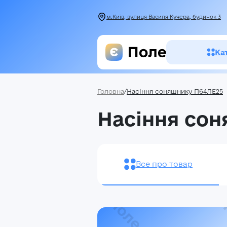
м.Київ, вулиця Василя Кучера, будинок 3
Ка
Головна
/
Насіння соняшнику П64ЛЕ25
Засоби зах
Насіння со
рослин
Насіння
Добрива
Все про товар
Акції