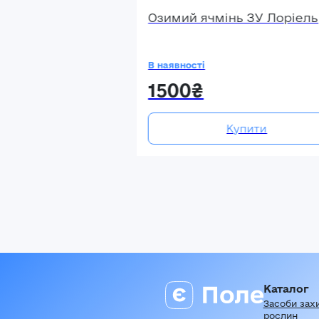
Озимий ячмінь ЗУ Лоріель
В наявності
1500₴
Купити
Каталог
Засоби зах
рослин