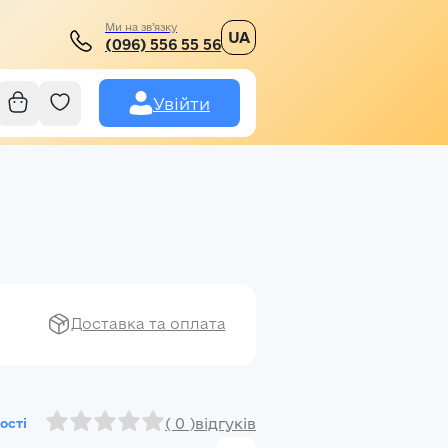
Ми на зв’язку
UA
(096) 556 55 56
Увійти
Доставка та оплата
( 0 )
відгуків
ості