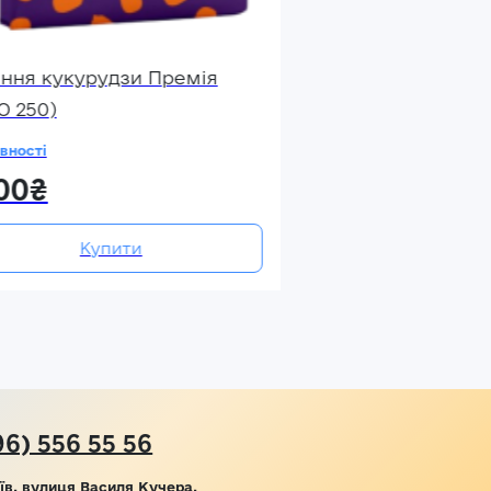
іння кукурудзи Премія
О 250)
вності
00₴
Купити
96) 556 55 56
їв, вулиця Василя Кучера,