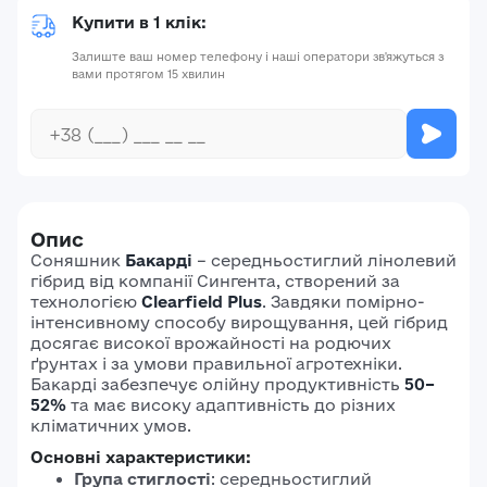
Купити в 1 клік:
Залиште ваш номер телефону і наші оператори зв'яжуться з
вами протягом 15 хвилин
Опис
Соняшник
Бакарді
– середньостиглий лінолевий
гібрид від компанії Сингента, створений за
технологією
Clearfield Plus
. Завдяки помірно-
інтенсивному способу вирощування, цей гібрид
досягає високої врожайності на родючих
ґрунтах і за умови правильної агротехніки.
Бакарді забезпечує олійну продуктивність
50–
52%
та має високу адаптивність до різних
кліматичних умов.
Основні характеристики:
Група стиглості
: середньостиглий