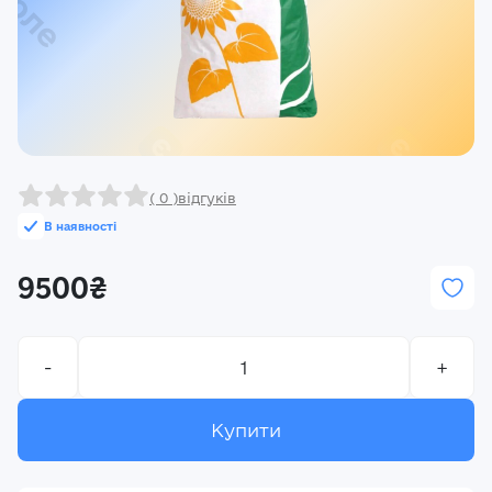
Реєстрація
Ми на зв’язку
(096) 556 55 56
м.Київ, вулиця Василя Кучера, будинок 3
Закрити
( 0 )
відгуків
В наявності
9500₴
-
+
Купити