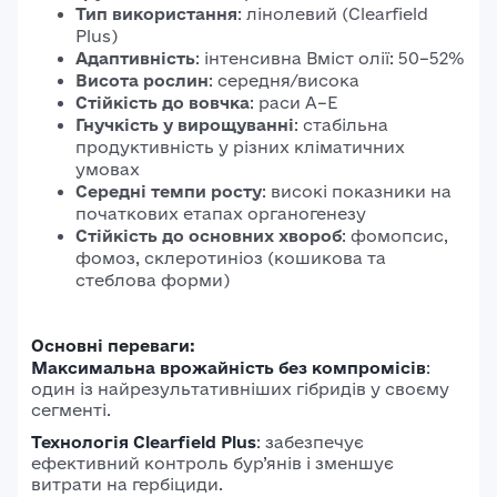
Тип використання
: лінолевий (Clearfield
Plus)
Адаптивність
: інтенсивна Вміст олії: 50–52%
Висота рослин
: середня/висока
Стійкість до вовчка
: раси A–E
Гнучкість у вирощуванні
: стабільна
продуктивність у різних кліматичних
умовах
Середні темпи росту
: високі показники на
початкових етапах органогенезу
Стійкість до основних хвороб
: фомопсис,
фомоз, склеротиніоз (кошикова та
стеблова форми)
Основні переваги:
Максимальна врожайність без компромісів
:
один із найрезультативніших гібридів у своєму
сегменті.
Технологія Clearfield Plus
: забезпечує
ефективний контроль бур’янів і зменшує
витрати на гербіциди.