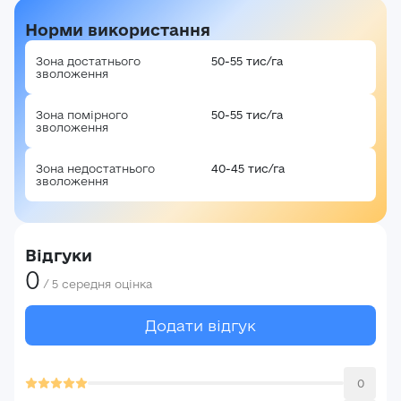
Норми використання
Зона достатнього
50-55 тис/га
зволоження
Зона помірного
50-55 тис/га
Авторизація
зволоження
E-mail*
Зона недостатнього
40-45 тис/га
Ваша оцінка
зволоження
Пароль*
Ваші враження*
Відгуки
Забули пароль?
Реєстрація
0
/
5
середня оцінка
Увійти
Додати відгук
0