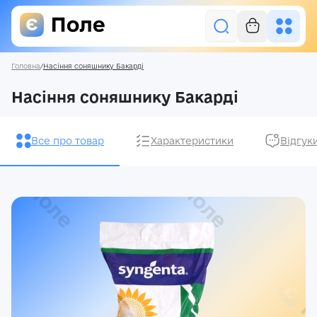
Головна
/
Насіння соняшнику Бакарді
Увійти
Насіння соняшнику Бакарді
Засоби захисту рослин
Все про товар
Характеристики
Відгук
Насіння
Добрива
Акції
Про нас
Блог
Контакти