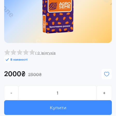
Реєстрація
Ми на зв’язку
(096) 556 55 56
м.Київ, вулиця Василя Кучера, будинок 3
Закрити
( 0 )
відгуків
В наявності
2000₴
2300₴
-
+
Купити