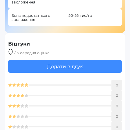
зволоження
Зона недостатнього
50-55 тис/га
зволоження
Авторизація
E-mail*
Ваша оцінка
Відгуки
Пароль*
0
/
5
середня оцінка
Ваші враження*
Додати відгук
Забули пароль?
Реєстрація
Увійти
0
0
0
0
0