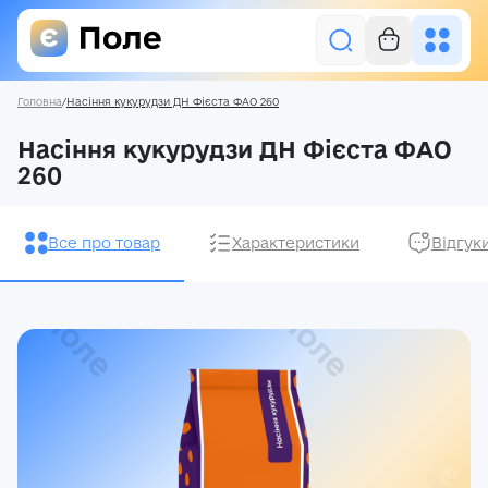
Головна
/
Насіння кукурудзи ДН Фієста ФАО 260
Увійти
Насіння кукурудзи ДН Фієста ФАО
260
Засоби захисту рослин
Насіння
Все про товар
Характеристики
Відгук
Добрива
Акції
Про нас
Блог
Контакти