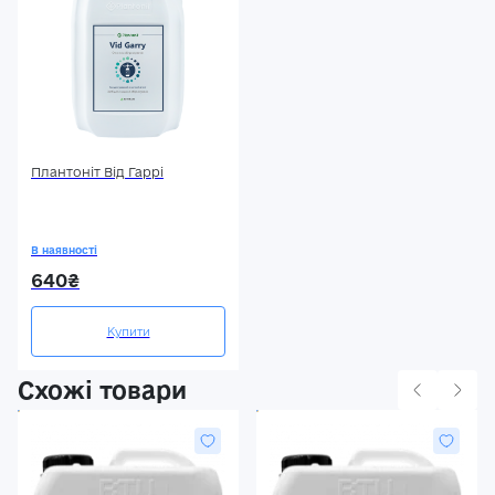
Плантоніт Від Гаррі
В наявності
640₴
Купити
Схожі товари