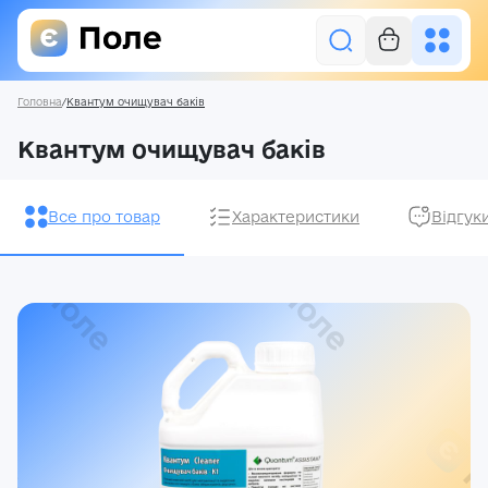
Головна
/
Квантум очищувач баків
Увійти
Квантум очищувач баків
Засоби захисту рослин
Все про товар
Характеристики
Відгук
Насіння
Добрива
Акції
Про нас
Блог
Контакти