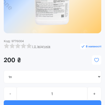
Реєстрація
Ми на зв’язку
(096) 556 55 56
м.Київ, вулиця Василя Кучера, будинок 3
Код: 9776004
Закрити
( 0 )
відгуків
В наявності
200 ₴
-
+