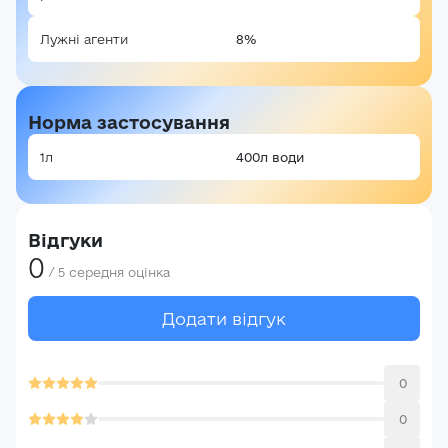
Лужні агенти
8%
Норма застосування
1л
400л води
Відгуки
0
/
5
середня оцінка
Авторизація
Додати відгук
E-mail*
Ваша оцінка
0
Пароль*
0
Ваші враження*