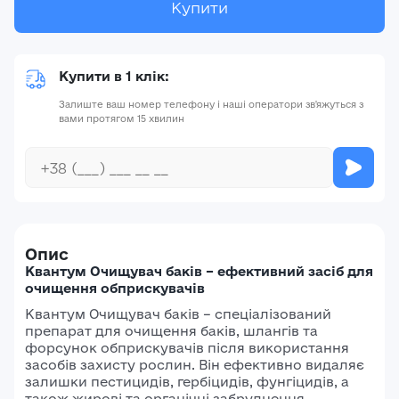
Купити
Купити в 1 клік:
Залиште ваш номер телефону і наші оператори зв'яжуться з
вами протягом 15 хвилин
Опис
Квантум Очищувач баків – ефективний засіб для
очищення обприскувачів
Квантум Очищувач баків – спеціалізований
препарат для очищення баків, шлангів та
форсунок обприскувачів після використання
засобів захисту рослин. Він ефективно видаляє
залишки пестицидів, гербіцидів, фунгіцидів, а
також жирові та органічні забруднення,