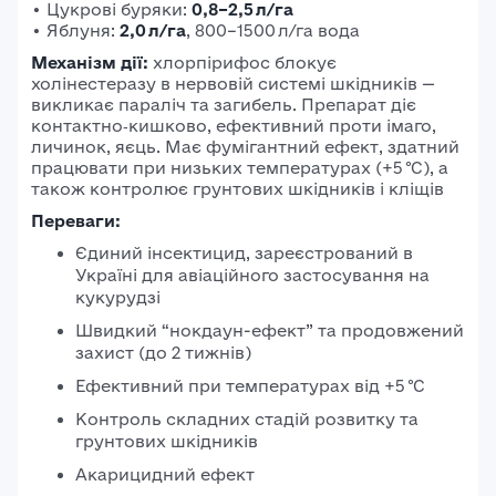
• Цукрові буряки:
0,8–2,5 л/га
• Яблуня:
2,0 л/га
, 800–1500 л/га вода
Механізм дії:
хлорпірифос блокує
холінестеразу в нервовій системі шкідників —
викликає параліч та загибель. Препарат діє
контактно‑кишково, ефективний проти імаго,
личинок, яєць. Має фумігантний ефект, здатний
працювати при низьких температурах (+5 °C), а
також контролює грунтових шкідників і кліщів
Переваги:
Єдиний інсектицид, зареєстрований в
Україні для авіаційного застосування на
кукурудзі
Швидкий “нокдаун-ефект” та продовжений
захист (до 2 тижнів)
Ефективний при температурах від +5 °C
Контроль складних стадій розвитку та
грунтових шкідників
Акарицидний ефект