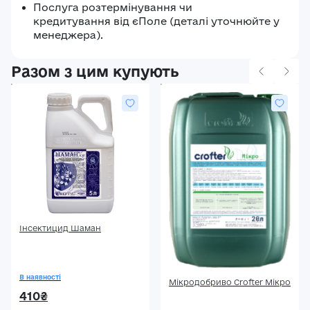
Послуга розтермінування чи
кредитування від єПоле (деталі уточнюйте у
менеджера).
Разом з цим купують
Інсектицид Шаман
В наявності
Мікродобриво Crofter Мікро
410₴