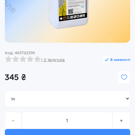
Реєстрація
Ми на зв’язку
(096) 556 55 56
м.Київ, вулиця Василя Кучера, будинок 3
Код: 463792339
Закрити
( 0 )
відгуків
В наявності
345 ₴
-
+