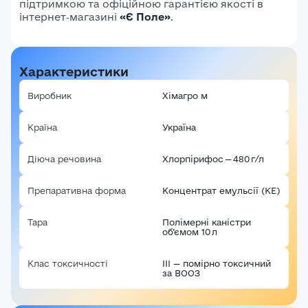
підтримкою та офіційною гарантією якості в
інтернет‑магазині
«Є Поле»
.
Характеристики
Виробник
Хімагро м
Країна
Україна
Діюча речовина
Хлорпірифос — 480 г/л
Препаративна форма
Концентрат емульсії (КЕ)
Тара
Полімерні каністри
об’ємом 10 л
Клас токсичності
III — помірно токсичний
за ВООЗ
Авторизація