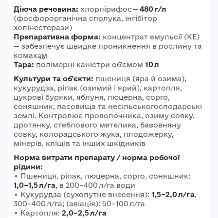
Діюча речовина:
хлорпірифос —
480 г/л
(фосфорорганічна сполука, інгібітор
холінестерази)
Препаративна форма:
концентрат емульсії (КЕ)
— забезпечує швидке проникнення в рослину та
комаха͟м
Тара:
полімерні каністри об’ємом
10 л
Культури та об’єкти:
пшениця (яра й озима),
кукурудза, ріпак (озимий і ярий), картопля,
цукрові буряки, яблуня, люцерна, сорго,
соняшник, пасовища та несільськогосподарські
землі. Контролює проволочника, озиму совку,
дротянку, стеблового метелика, бавовняну
совку, колорадського жука, плодожерку,
мінерів, кліщів та інших шкідників
Норма витрати препарату / норма робочої
рідини:
• Пшениця, ріпак, люцерна, сорго, соняшник:
1,0–1,5 л/га
, в 200–400 л/га води
• Кукурудза (сухопутне внесення):
1,5–2,0 л/га
,
300–400 л/га; (авіація): 50–100 л/га
• Картопля:
2,0–2,5 л/га