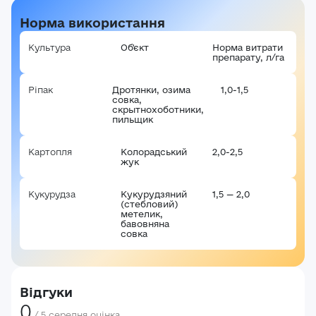
E-mail*
Норма використання
Ваша оцінка
Культура
Об'єкт
Норма витрати
препарату, л/га
Пароль*
Ваші враження*
Ріпак
Дротянки, озима
1,0-1,5
совка,
Забули пароль?
Реєстрація
скрытнохоботники,
пильщик
Увійти
Картопля
Колорадський
2,0-2,5
жук
Кукурудза
Кукурудзяний
1,5 — 2,0
(стебловий)
метелик,
бавовняна
совка
Відгуки
0
/
5
середня оцінка