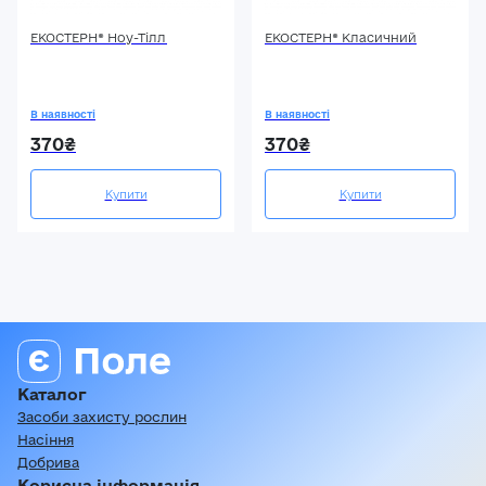
ЕКОСТЕРН® Ноу-Тілл
ЕКОСТЕРН® Класичний
В наявності
В наявності
370₴
370₴
Купити
Купити
Каталог
Засоби захисту рослин
Насіння
Добрива
Корисна інформація