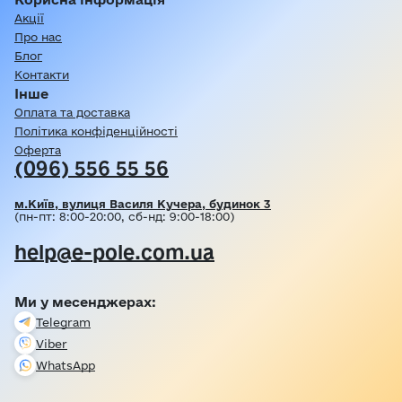
Акції
Про нас
Блог
Контакти
Інше
Оплата та доставка
Політика конфіденційності
Оферта
(096) 556 55 56
м.Київ, вулиця Василя Кучера, будинок 3
(пн-пт: 8:00-20:00, сб-нд: 9:00-18:00)
help@e-pole.com.ua
Ми у месенджерах:
Telegram
Viber
WhatsApp