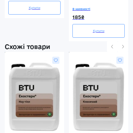
Купити
В наявності
185₴
Купити
Схожі товари