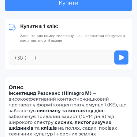
Купити
Купити в 1 клік:
Залиште ваш номер телефону і наші оператори зв'яжуться з
вами протягом 15 хвилин
Опис
Інсектицид Резонанс (Himagro M)
—
високоефективний контактно‑кишковий
препарат у формі концентрату емульсії (КЕ), що
забезпечує
системну та контактну дію
і
забезпечує тривалий захист (10–14 днів) від
широкого спектру
сисних
,
листогризучих
шкідників
та
кліщів
на полях, садах, посівах
технічних культур і неорних землях