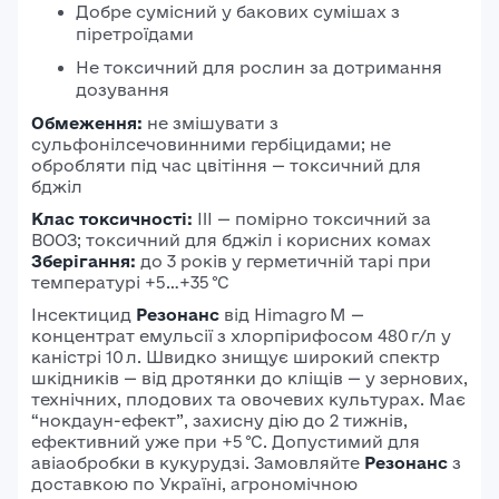
Добре сумісний у бакових сумішах з
піретроїдами
Не токсичний для рослин за дотримання
дозування
Обмеження:
не змішувати з
сульфонілсечовинними гербіцидами; не
обробляти під час цвітіння — токсичний для
бджіл
Клас токсичності:
III — помірно токсичний за
ВООЗ; токсичний для бджіл і корисних комах
Зберігання:
до 3 років у герметичній тарі при
температурі +5…+35 °C
Інсектицид
Резонанс
від Himagro M —
концентрат емульсії з хлорпірифосом 480 г/л у
каністрі 10 л. Швидко знищує широкий спектр
шкідників — від дротянки до кліщів — у зернових,
технічних, плодових та овочевих культурах. Має
“нокдаун-ефект”, захисну дію до 2 тижнів,
ефективний уже при +5 °C. Допустимий для
авіаобробки в кукурудзі. Замовляйте
Резонанс
з
доставкою по Україні, агрономічною