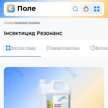
Головна
/
Інсектицид Резонанс
Увійти
Інсектицид Резонанс
Засоби захисту рослин
Все про товар
Характеристики
Відгук
Насіння
Добрива
Акції
Про нас
Блог
Контакти