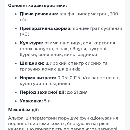
Основні характеристики:
Діюча речовина:
альфа-циперметрин, 200
г/л
Препаративна форма:
концентрат суспензії
(КС)
Культури:
озима пшениця, соя, картопля,
горох, капуста, ріпак, яблуня, цукрові
буряки, соняшник, виноградники
Шкідники:
широкий спектр сисних та
гризучих комах-шкідників
Норма витрати:
0,05–0,125 л/га залежно від
культури та шкідника
Період захисної дії:
до 21 дня
Упаковка:
5 л
Механізм дії:
Альфа-циперметрин порушує функціонування
нервової системи комах, блокуючи натрієві
канали, що призводить до паралічу та загибелі