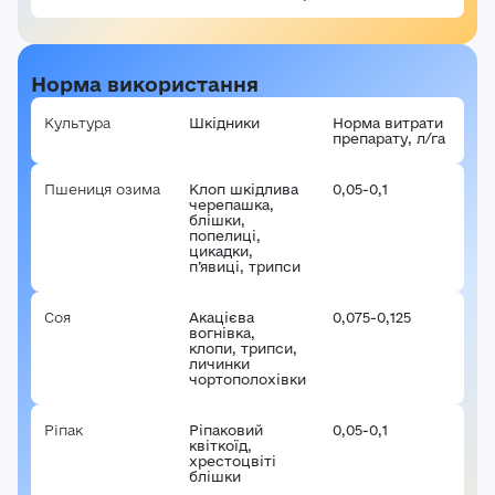
Норма використання
Культура
Шкідники
Норма витрати
препарату, л/га
Пшениця озима
Клоп шкідлива
0,05-0,1
черепашка,
блішки,
попелиці,
цикадки,
п’явиці, трипси
Соя
Акацієва
0,075-0,125
вогнівка,
клопи, трипси,
личинки
чортополохівки
Авторизація
Ріпак
Ріпаковий
0,05-0,1
квіткоїд,
E-mail*
хрестоцвіті
блішки
Ваша оцінка