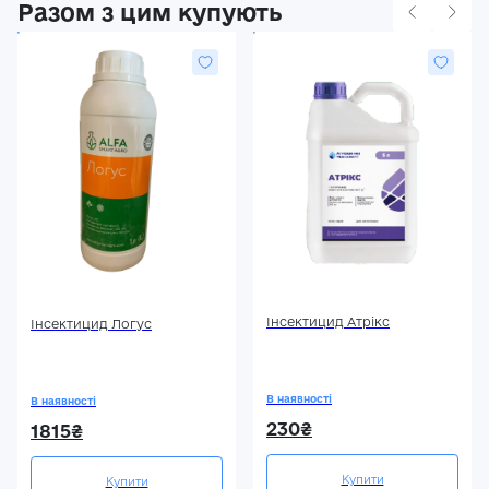
Разом з цим купують
Інсектицид Атрікс
Інсектицид Логус
В наявності
В наявності
230₴
1815₴
Купити
Купити