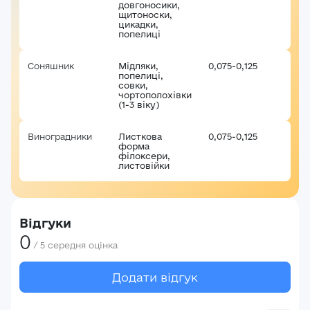
довгоносики,
щитоноски,
цикадки,
попелиці
Соняшник
Мідляки,
0,075-0,125
попелиці,
совки,
чортополохівки
(1-3 віку)
Виноградники
Листкова
0,075-0,125
форма
філоксери,
листовійки
Відгуки
0
/
5
середня оцінка
Додати відгук