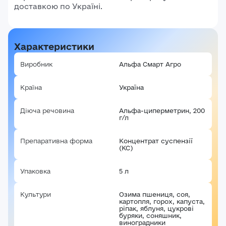
доставкою по Україні.
Характеристики
Виробник
Альфа Смарт Агро
Країна
Україна
Діюча речовина
Альфа-циперметрин, 200
г/л
Препаративна форма
Концентрат суспензії
(КС)
Упаковка
5 л
Культури
Озима пшениця, соя,
картопля, горох, капуста,
ріпак, яблуня, цукрові
буряки, соняшник,
виноградники