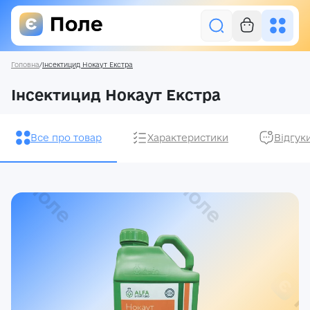
Головна
/
Інсектицид Нокаут Екстра
Увійти
Інсектицид Нокаут Екстра
Засоби захисту рослин
Все про товар
Характеристики
Відгук
Насіння
Добрива
Акції
Про нас
Блог
Контакти