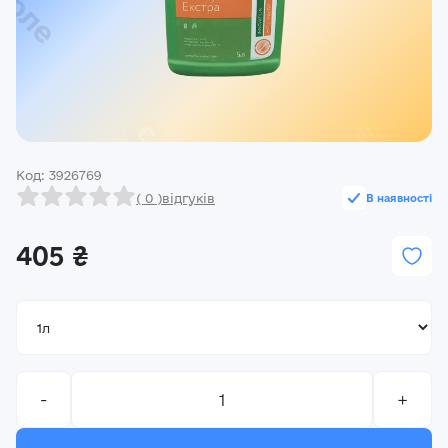
Реєстрація
Ми на зв’язку
(096) 556 55 56
м.Київ, вулиця Василя Кучера, будинок 3
Код: 3926769
Закрити
( 0 )
відгуків
В наявності
405 ₴
-
+