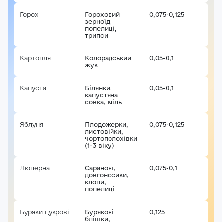
Горох
Пароль*
Гороховий
0,075-0,125
зерноїд,
Ваші враження*
попелиці,
трипси
Забули пароль?
Реєстрація
Картопля
Колорадський
0,05-0,1
Увійти
жук
Капуста
Білянки,
0,05-0,1
капустяна
совка, міль
Яблуня
Плодожерки,
0,075-0,125
листовійки,
чортополохівки
(1-3 віку)
Люцерна
Саранові,
0,075-0,1
довгоносики,
клопи,
попелиці
Буряки цукрові
Бурякові
0,125
блішки,