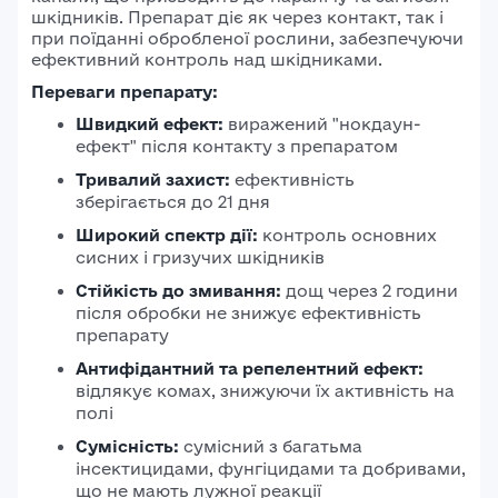
шкідників.
Препарат діє як через контакт, так і
при поїданні обробленої рослини, забезпечуючи
ефективний контроль над шкідниками.
Переваги препарату:
Швидкий ефект:
виражений "нокдаун-
ефект" після контакту з препаратом
Тривалий захист:
ефективність
зберігається до 21 дня
Широкий спектр дії:
контроль основних
сисних і гризучих шкідників
Стійкість до змивання:
дощ через 2 години
після обробки не знижує ефективність
препарату
Антифідантний та репелентний ефект:
відлякує комах, знижуючи їх активність на
полі
Сумісність:
сумісний з багатьма
інсектицидами, фунгіцидами та добривами,
що не мають лужної реакції