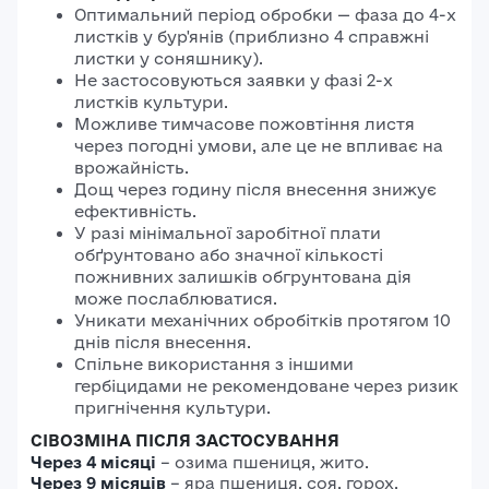
Оптимальний період обробки — фаза до 4-х
листків у бур'янів (приблизно 4 справжні
листки у соняшнику).
Не застосовуються заявки у фазі 2-х
листків культури.
Можливе тимчасове пожовтіння листя
через погодні умови, але це не впливає на
врожайність.
Дощ через годину після внесення знижує
ефективність.
У разі мінімальної заробітної плати
обґрунтовано або значної кількості
пожнивних залишків обгрунтована дія
може послаблюватися.
Уникати механічних обробітків протягом 10
днів після внесення.
Спільне використання з іншими
гербіцидами не рекомендоване через ризик
пригнічення культури.
СІВОЗМІНА ПІСЛЯ ЗАСТОСУВАННЯ
Через 4 місяці
– озима пшениця, жито.
Через 9 місяців
– яра пшениця, соя, горох,