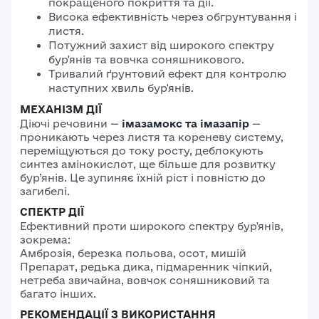
покращеного покриття та дії.
Висока ефективність через обгрунтування і
листя.
Потужний захист від широкого спектру
бур'янів та вовчка соняшникового.
Тривалий ґрунтовий ефект для контролю
наступних хвиль бур'янів.
МЕХАНІЗМ ДІЇ
Діючі речовини —
імазамокс та імазапір
—
проникають через листя та кореневу систему,
переміщуються до току росту, деблокують
синтез амінокислот, ще більше для розвитку
бур’янів. Це зупиняє їхній ріст і повністю до
загибелі.
СПЕКТР ДІЇ
Ефективний проти широкого спектру бур'янів,
зокрема:
Амброзія, березка польова, осот, мишій
Препарат, редька дика, підмаренник чіпкий,
нетреба звичайна, вовчок соняшниковий та
багато інших.
РЕКОМЕНДАЦІЇ З ВИКОРИСТАННЯ