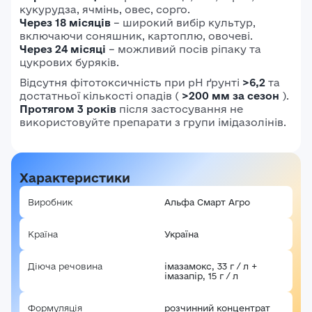
кукурудза, ячмінь, овес, сорго.
Через 18 місяців
– широкий вибір культур,
включаючи соняшник, картоплю, овочеві.
Через 24 місяці
– можливий посів ріпаку та
цукрових буряків.
Відсутня фітотоксичність при pH ґрунті
>6,2
та
достатньої кількості опадів (
>200 мм за сезон
).
Протягом 3 років
після застосування не
використовуйте препарати з групи імідазолінів.
Характеристики
Виробник
Альфа Смарт Агро
Країна
Україна
Діюча речовина
імазамокс, 33 г / л +
імазапір, 15 г / л
Формуляція
розчинний концентрат