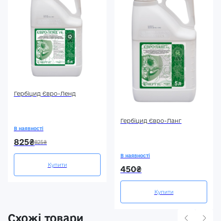
Гербіцид Євро-Ленд
Гербіцид Євро-Ланг
В наявності
825₴
825₴
В наявності
Купити
450₴
Купити
Схожі товари