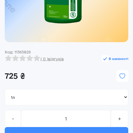
Реєстрація
Ми на зв’язку
(096) 556 55 56
м.Київ, вулиця Василя Кучера, будинок 3
Код: 11365826
Закрити
( 0 )
відгуків
В наявності
725 ₴
-
+