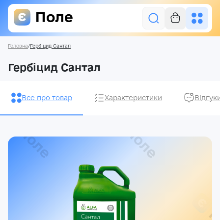
Головна
/
Гербіцид Сантал
Увійти
Гербіцид Сантал
Засоби захисту рослин
Все про товар
Характеристики
Відгук
Насіння
Добрива
Акції
Про нас
Блог
Контакти