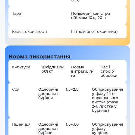
Тара
Полімерні каністри
об’ємом 10 л, 20 л
Клас токсичності
III (помірно токсичний)
Норма використання
Культура
Шкідливий
Норма
Час і
об'єкт
витрати, л/
спосіб
га
обробки
Соя
Однорічні
1,5–2,5
Обприскування
дводольні
у фазу 1-го
бур’яни
справжнього
листка (фаза
2-6 листка у
бур'янів)
Пшениця
Однорічні
1,5–3,0
Обприскування
дводольні
у фазу
бур'яни
кущіння