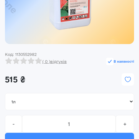
Реєстрація
Ми на зв’язку
(096) 556 55 56
м.Київ, вулиця Василя Кучера, будинок 3
Код: 1130552982
Закрити
( 0 )
відгуків
В наявності
515 ₴
-
+