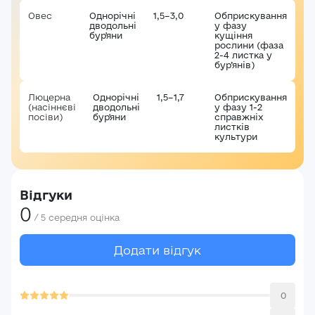
Овес
Однорічні
1,5–3,0
Обприскування
дводольні
у фазу
бур'яни
кущіння
рослини (фаза
2-4 листка у
бур’янів)
Люцерна
Однорічні
1,5–1,7
Обприскування
(насіннєві
дводольні
у фазу 1-2
посіви)
бур'яни
справжніх
листків
культури
Відгуки
0
/
5
середня оцінка
Додати відгук
0