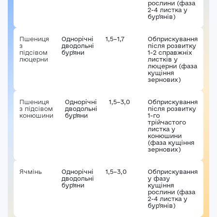
рослини (фаза
2-4 листка у
бур’янів)
Пшениця
Однорічні
1,5–1,7
Обприскування
з
дводольні
після розвитку
підсівом
бур'яни
1-2 справжніх
люцерни
листків у
люцерни (фаза
Авторизація
кущіння
зернових)
E-mail*
Ваша оцінка
Пшениця
Однорічні
1,5–3,0
Обприскування
з підсівом
дводольні
після розвитку
конюшини
бур'яни
1-го
Пароль*
трійчастого
Ваші враження*
листка у
конюшини
(фаза кущіння
Забули пароль?
Реєстрація
зернових)
Увійти
Ячмінь
Однорічні
1,5–3,0
Обприскування
дводольні
у фазу
бур'яни
кущіння
рослини (фаза
2-4 листка у
бур’янів)