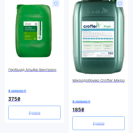
Гербіцид Альфа-Бентазон
Мікродобриво Crofter Мікро
В наявності
375₴
В наявності
185₴
Купити
Купити