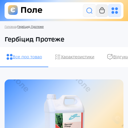
Головна
/
Гербіцид Протеже
Увійти
Гербіцид Протеже
Засоби захисту рослин
Все про товар
Характеристики
Відгук
Насіння
Добрива
Акції
Про нас
Блог
Контакти