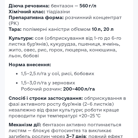
Діюча речовина:
бентазон —
560 г/л
Хімічний клас:
тіадіазіни
Препаративна форма:
розчинний концентрат
(РК)
Тара:
полімерні каністри об’ємом
10 л, 20 л
Культури:
соя (обприскування від 1-го до 6-го
листка бур’янів), кукурудза, пшениця, ячмінь,
жито, овес, рис, горох, люцерна, конюшина,
льон, бобові
Норма внесення:
1,5–2,5 л/га у сої, рисі, бобових
1,5–3,0 л/га у зернових
Робочий розчин:
200–400 л/га
Спосіб і строки застосування:
обприскування в
фазі активного росту бур’янів (2–6 листків)
незалежно від фази культури; роботи краще
проводити при температурі +20–25 °C
Механізм дії:
бентазон активно поглинається
листям — блокує фотосинтез та викликає
загибель рослин через
3–7 днів
; повний ефект