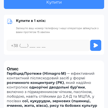
Купити
Купити в 1 клік:
Залиште ваш номер телефону і наші оператори зв'яжуться з
вами протягом 15 хвилин
Опис
Гербіцид Протеже (Himagro M)
— ефективний
контактний післясходовий засіб у формі
розчинного концентрату (РК)
, який надійно
контролює
однорічні дводольні бур’яни
,
включно з підмаренником чіпким, пасліном,
лободою, навіть стійкими до 2,4‑Д та МЦПА, у
посівах
сої, кукурудзи, зернових (пшениці,
ячменю, жита, вівса), рису та бобових культур