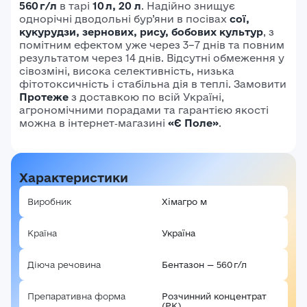
560 г/л
в тарі
10 л, 20 л
. Надійно знищує
однорічні дводольні бур’яни в посівах
сої,
кукурудзи, зернових, рису, бобових культур
, з
помітним ефектом уже через 3–7 днів та повним
результатом через 14 днів. Відсутні обмеження у
сівозміні, висока селективність, низька
фітотоксичність і стабільна дія в теплі. Замовити
Протеже
з доставкою по всій Україні,
агрономічними порадами та гарантією якості
можна в інтернет‑магазині
«Є Поле»
.
Характеристики
Виробник
Хімагро м
Країна
Україна
Діюча речовина
Бентазон — 560 г/л
Препаративна форма
Розчинний концентрат
(РК)