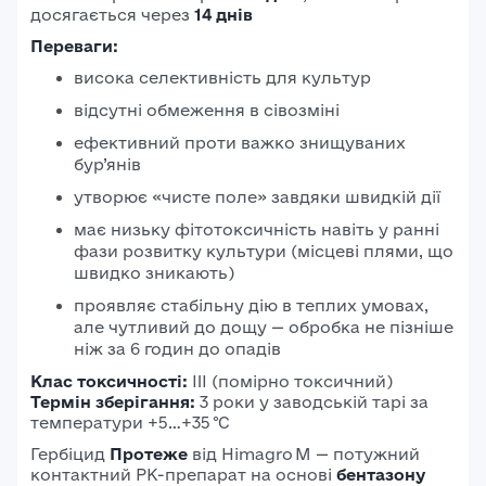
досягається через
14 днів
Переваги:
висока селективність для культур
відсутні обмеження в сівозміні
ефективний проти важко знищуваних
бур’янів
утворює «чисте поле» завдяки швидкій дії
має низьку фітотоксичність навіть у ранні
фази розвитку культури (місцеві плями, що
швидко зникають)
проявляє стабільну дію в теплих умовах,
але чутливий до дощу — обробка не пізніше
ніж за 6 годин до опадів
Клас токсичності:
III (помірно токсичний)
Термін зберігання:
3 роки у заводській тарі за
температури +5…+35 °C
Гербіцид
Протеже
від Himagro M — потужний
контактний РК-препарат на основі
бентазону