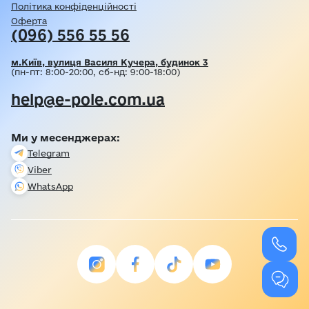
Політика конфіденційності
Оферта
(096) 556 55 56
м.Київ, вулиця Василя Кучера, будинок 3
(пн-пт: 8:00-20:00, сб-нд: 9:00-18:00)
help@e-pole.com.ua
Ми у месенджерах:
Telegram
Viber
WhatsApp