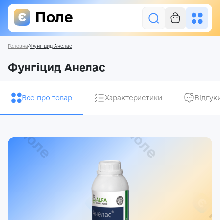
Головна
/
Фунгіцид Анелас
Увійти
Фунгіцид Анелас
Засоби захисту рослин
Все про товар
Характеристики
Відгук
Насіння
Добрива
Акції
Про нас
Блог
Контакти