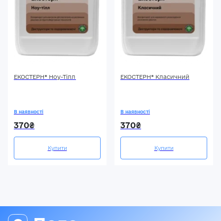
ЕКОСТЕРН® Ноу-Тілл
ЕКОСТЕРН® Класичний
В наявності
В наявності
370₴
370₴
Купити
Купити