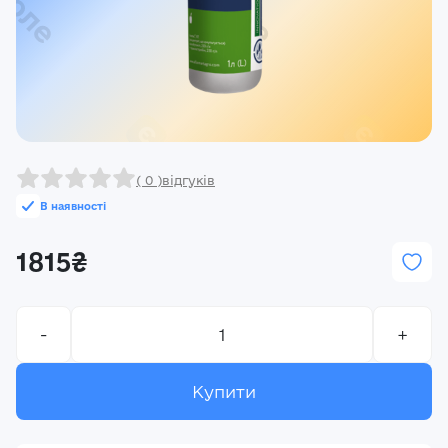
Реєстрація
Ми на зв’язку
(096) 556 55 56
м.Київ, вулиця Василя Кучера, будинок 3
Закрити
( 0 )
відгуків
В наявності
1815₴
-
+
Купити