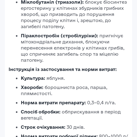
Міклобутаніл (триазоли):
блокує біосинтез
ергостерину у клітинах збудників грибних
хвороб, що призводить до порушення
процесу поділу клітин і, зрештою, до
загибелі патогену.
Піраклостробін (стробілуріни):
пригнічує
мітохондріальне дихання, блокуючи
перенесення електронів у клітинах грибів,
що спричиняє загибель спор та міцелію
патогену.
Інструкція із застосування та норми витрат:
Культура:
яблуня.
Хвороби:
борошниста роса, парша,
плямистості.
Норма витрати препарату:
0,3–0,4 л/га.
Спосіб обробки:
обприскування в період
вегетації.
Строк очікування:
30 днів.
Норма витрати робочої рідини:
800–1000 л/