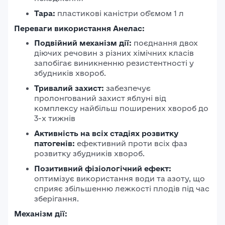
Тара:
пластикові каністри об'ємом 1 л
Переваги використання Анелас:
Подвійний механізм дії:
поєднання двох
діючих речовин з різних хімічних класів
запобігає виникненню резистентності у
збудників хвороб.
Тривалий захист:
забезпечує
пролонгований захист яблуні від
комплексу найбільш поширених хвороб до
3-х тижнів
Активність на всіх стадіях розвитку
патогенів:
ефективний проти всіх фаз
розвитку збудників хвороб.
Позитивний фізіологічний ефект:
оптимізує використання води та азоту, що
сприяє збільшенню лежкості плодів під час
зберігання.
Механізм дії: