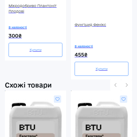
Мікродобриво Плантоніт
Плодові
Фунгіцид Фенікс
В наявності
300₴
В наявності
Купити
455₴
Купити
Схожі товари