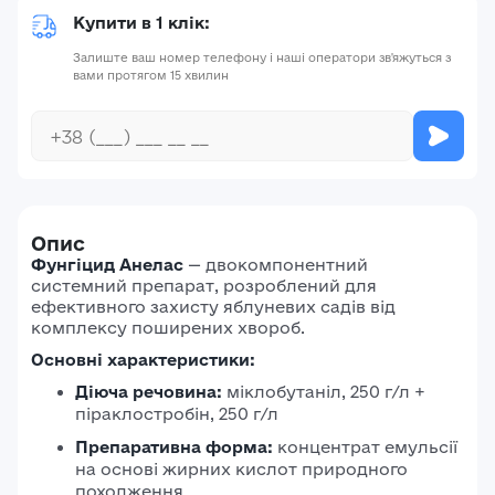
Купити в 1 клік:
Залиште ваш номер телефону і наші оператори зв'яжуться з
вами протягом 15 хвилин
Опис
Фунгіцид Анелас
—
двокомпонентний
системний препарат, розроблений для
ефективного захисту яблуневих садів від
комплексу поширених хвороб.
Основні характеристики:
Діюча речовина:
міклобутаніл, 250 г/л +
піраклостробін, 250 г/л
Препаративна форма:
концентрат емульсії
на основі жирних кислот природного
походження