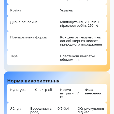
Країна
Україна
Діюча речовина
Міклобутаніл, 250 г/л +
піраклостробін, 250 г/л
Препаративна форма
Концентрат емульсії на
основі жирних кислот
природного походження
Тара
Пластикові каністри
об'ємом 1 л.
Авторизація
E-mail*
Норма використання
Ваша оцінка
Культура
Спектр дії
Норма
Фаза
витрати, л/
внесення
Пароль*
га
Ваші враження*
Яблуня
Борошниста
0,3-0,4
Обприскування
Забули пароль?
Реєстрація
роса,
під час