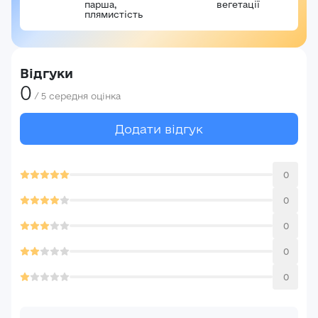
парша,
вегетації
Увійти
плямистість
Відгуки
0
/
5
середня оцінка
Додати відгук
0
0
0
0
0