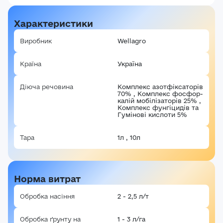
Характеристики
Виробник
Wellagro
Країна
Україна
Діюча речовина
Комплекс азотфіксаторів
70% , Комплекс фосфор-
калій мобілізаторів 25% ,
Комплекс фунгіцидів та
Гумінові кислоти 5%
Тара
1л , 10л
Норма витрат
Обробка насіння
2 - 2,5 л/т
Обробка ґрунту на
1 - 3 л/га