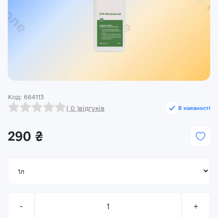
Реєстрація
Ми на зв’язку
(096) 556 55 56
м.Київ, вулиця Василя Кучера, будинок 3
Закрити
Код: 664113
( 0 )
відгуків
В наявності
290 ₴
-
+