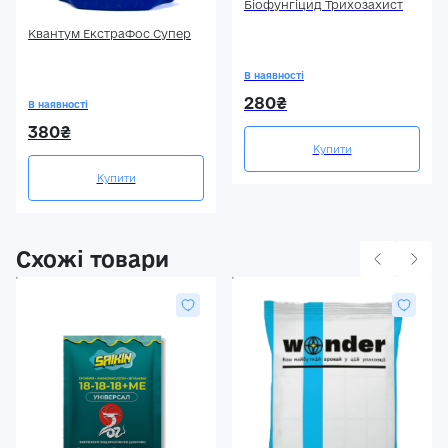
Біофунгіцид Трихозахист
Квантум ЕкстраФос Супер
В наявності
280₴
В наявності
380₴
Купити
Купити
Схожі товари