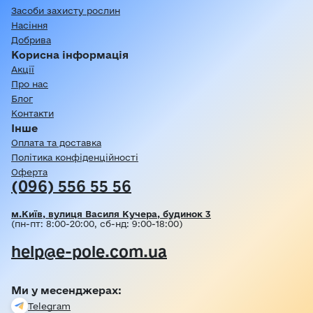
Засоби захисту рослин
Насіння
Добрива
Корисна інформація
Акції
Про нас
Блог
Контакти
Інше
Оплата та доставка
Політика конфіденційності
Оферта
(096) 556 55 56
м.Київ, вулиця Василя Кучера, будинок 3
(пн-пт: 8:00-20:00, сб-нд: 9:00-18:00)
help@e-pole.com.ua
Ми у месенджерах:
Telegram