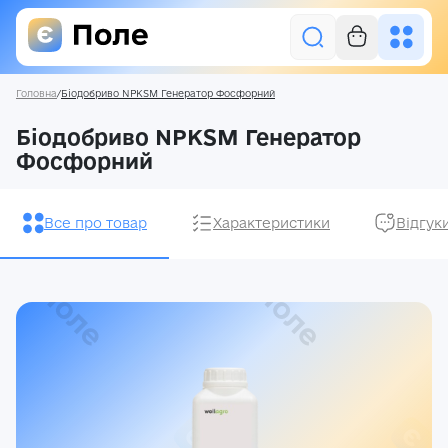
Головна
/
Біодобриво NPKSM Генератор Фосфорний
Увійти
Біодобриво NPKSM Генератор
Фосфорний
Засоби захисту рослин
Насіння
Все про товар
Характеристики
Відгук
Добрива
Акції
Про нас
Блог
Контакти