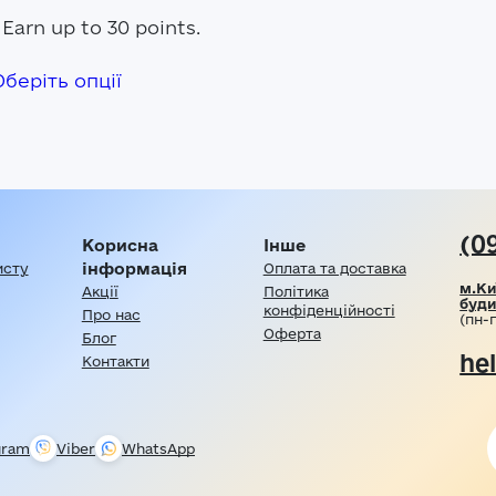
Earn up to 30 points.
Цей
Оберіть опції
товар
має
кілька
варіантів.
Параметри
можна
вибрати
на
(0
Корисна
Інше
сторінці
інформація
исту
Оплата та доставка
товару
м.Ки
Акції
Політика
буди
конфіденційності
Про нас
(пн-п
Оферта
Блог
he
Контакти
gram
Viber
WhatsApp