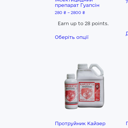
препарат Гуапсін
280
₴
–
2800
₴
Earn up to 28 points.
Цей
Оберіть опції
товар
має
кілька
варіантів.
Параметри
можна
вибрати
на
сторінці
товару
Протруйник Кайзер