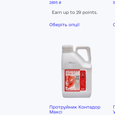
2895
₴
Earn up to 29 points.
Цей
Оберіть опції
товар
має
кілька
варіантів.
Параметри
можна
вибрати
на
сторінці
товару
Протруйник Контадор
Максі