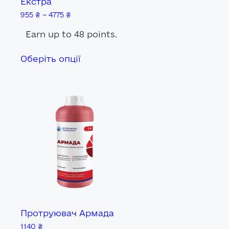
Екстра
955
₴
–
4775
₴
Earn up to 48 points.
Цей
Оберіть опції
товар
має
кілька
варіантів.
и
Параметри
можна
вибрати
на
сторінці
товару
я
Протруювач Армада
1140
₴