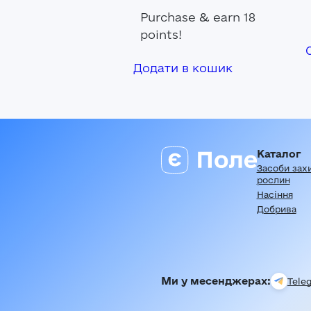
Purchase & earn 18
points!
Додати в кошик
Каталог
Засоби зах
рослин
Насіння
Добрива
Ми у месенджерах:
Tele