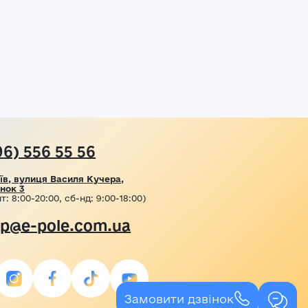
96) 556 55 56
їв, вулиця Василя Кучера,
нок 3
т: 8:00-20:00, сб-нд: 9:00-18:00)
lp@e-pole.com.ua
Замовити дзвінок