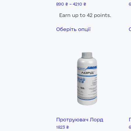
890
₴
–
4210
₴
Earn up to 42 points.
Цей
Оберіть опції
товар
має
кілька
варіантів.
Параметри
можна
вибрати
на
сторінці
товару
Протруювач Лорд
1823
₴