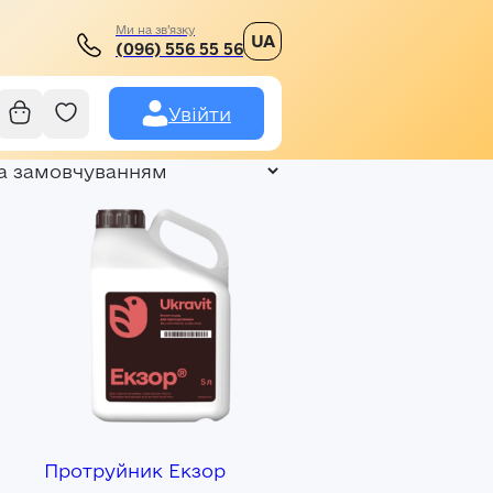
Ми на зв’язку
UA
(096) 556 55 56
Увійти
Протруйник Екзор