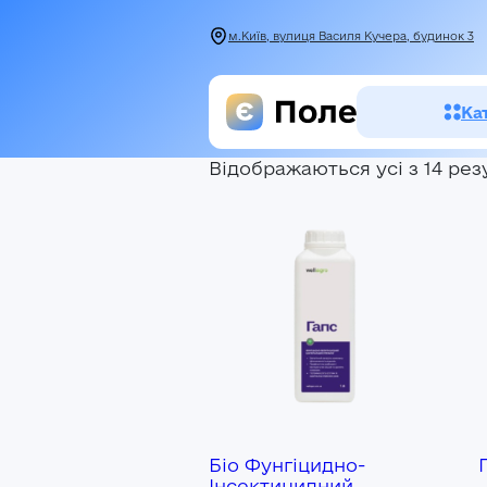
м.Київ, вулиця Василя Кучера, будинок 3
Ка
Відображаються усі з 14 рез
Засоби зах
рослин
Насіння
Добрива
Акції
Біо Фунгіцидно-
Інсектицидний