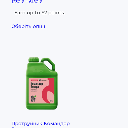
1230
₴
–
6150
₴
Earn up to 62 points.
Цей
Оберіть опції
товар
має
кілька
варіантів.
Параметри
можна
вибрати
на
сторінці
товару
Протруйник Командор