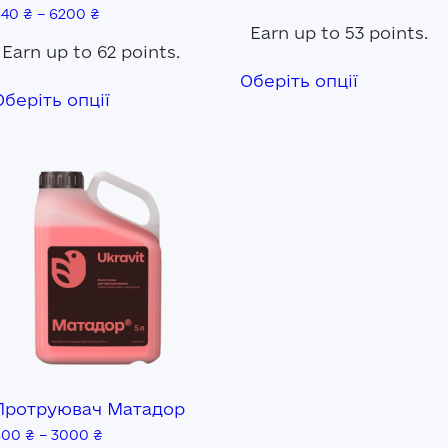
640
₴
–
6200
₴
Earn up to 53 points.
Earn up to 62 points.
Цей
Оберіть опції
Цей
товар
Оберіть опції
товар
має
має
кілька
кілька
варіантів.
варіантів.
Параметр
Параметри
можна
можна
вибрати
вибрати
на
на
сторінці
сторінці
товару
товару
Протруювач Матадор
600
₴
–
3000
₴