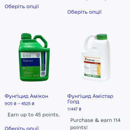
Цей
Пароль*
Оберіть опції
товар
Цей
Оберіть опції
має
товар
кілька
має
Забули пароль?
Реєстрація
варіантів.
кілька
Параметри
варіантів.
Увійти
можна
Параметр
вибрати
можна
на
вибрати
сторінці
на
товару
сторінці
товару
Фунгіцид Амікон
Фунгіцид Амістар
Голд
905
₴
–
4525
₴
11447
₴
Earn up to 45 points.
Purchase & earn 114
Цей
points!
Оберіть опції
товар