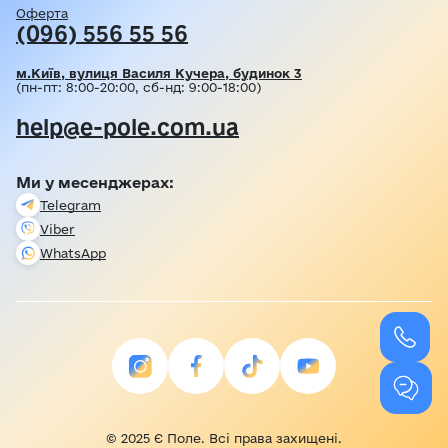
Оферта
(096) 556 55 56
м.Київ, вулиця Василя Кучера, будинок 3
(пн-пт: 8:00-20:00, сб-нд: 9:00-18:00)
help@e-pole.com.ua
Ми у месенджерах:
Telegram
Viber
WhatsApp
© 2025 Є Поле. Всі права захищені.