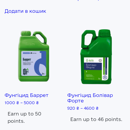
має
кілька
Додати в кошик
варіантів.
Параметр
можна
вибрати
на
сторінці
товару
Фунгіцид Баррет
Фунгіцид Болівар
Форте
1000
₴
–
5000
₴
920
₴
–
4600
₴
Earn up to 50
Earn up to 46 points.
points.
Цей
Цей