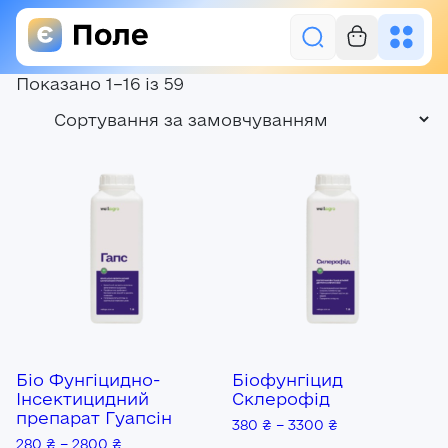
Показано 1–16 із 59
Увійти
Засоби захисту рослин
Насіння
Добрива
Акції
Про нас
Біо Фунгіцидно-
Біофунгіцид
Блог
Інсектицидний
Склерофід
препарат Гуапсін
380
₴
–
3300
₴
Контакти
280
₴
–
2800
₴