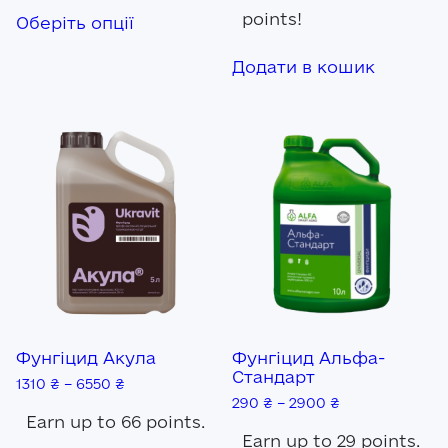
Цей
points!
Оберіть опції
товар
має
кілька
Додати в кошик
варіантів.
Параметри
можна
вибрати
на
сторінці
товару
Фунгіцид Акула
Фунгіцид Альфа-
Авторизація
Стандарт
1310
₴
–
6550
₴
E-mail*
290
₴
–
2900
₴
Earn up to 66 points.
Earn up to 29 points.