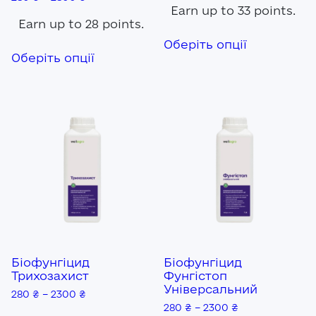
Earn up to 33 points.
Earn up to 28 points.
Цей
Реєстрація
Оберіть опції
Цей
товар
Оберіть опції
товар
має
Ми на зв’язку
має
кілька
(096) 556 55 56
кілька
варіантів.
варіантів.
Параметр
м.Київ, вулиця Василя Кучера, будинок 3
Параметри
можна
можна
вибрати
Закрити
вибрати
на
на
сторінці
сторінці
товару
товару
Біофунгіцид
Біофунгіцид
Трихозахист
Фунгістоп
Універсальний
280
₴
–
2300
₴
280
₴
–
2300
₴