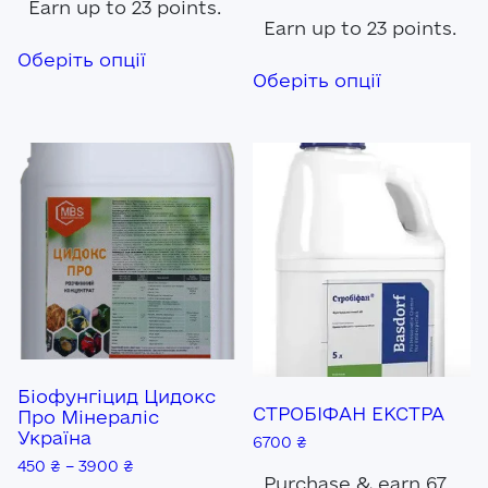
Earn up to 23 points.
Earn up to 23 points.
Цей
Оберіть опції
товар
Цей
Оберіть опції
має
товар
кілька
має
варіантів.
кілька
Параметри
варіантів.
можна
Параметр
вибрати
можна
на
вибрати
сторінці
на
товару
сторінці
товару
Біофунгіцид Цидокс
СТРОБІФАН ЕКСТРА
Про Мінераліс
Україна
6700
₴
450
₴
–
3900
₴
Purchase & earn 67