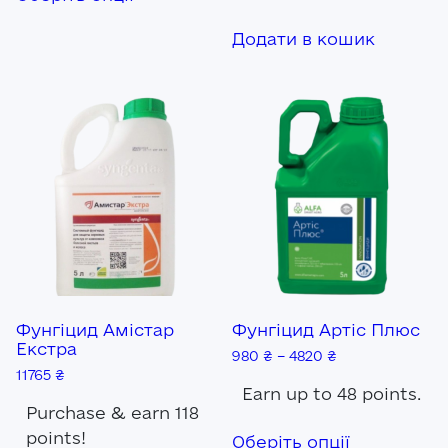
має
кілька
Додати в кошик
варіантів.
Параметри
можна
вибрати
на
сторінці
товару
Фунгіцид Амістар
Фунгіцид Артіс Плюс
Екстра
980
₴
–
4820
₴
11765
₴
Earn up to 48 points.
Purchase & earn 118
Цей
points!
Оберіть опції
товар