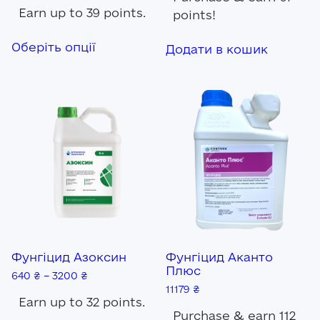
Earn up to 39 points.
points!
Цей
Оберіть опції
товар
Додати в кошик
має
кілька
варіантів.
Параметри
можна
вибрати
на
сторінці
товару
Фунгіцид Азоксин
Фунгіцид Аканто
Плюс
640
₴
–
3200
₴
11179
₴
Earn up to 32 points.
Purchase & earn 112