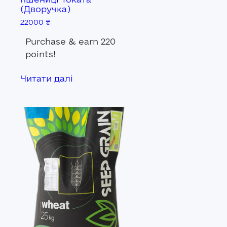
(Дворучка)
22000
₴
Purchase & earn 220
points!
Читати далі
я