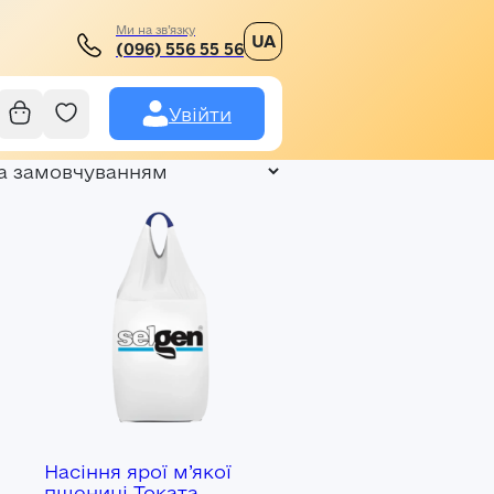
Ми на зв’язку
UA
(096) 556 55 56
Увійти
Насіння ярої м’якої
пшениці Токата