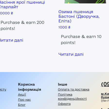
Насіння ярої пшениці
ярої
Системні
для ячміню
Старлайт
Озима пшениця
20000
₴
інсектициди
пшениці
Бастоні (Дворучка,
Фосфорорганічні
Насіння
Еліта)
Purchase & earn 200
1000
₴
інсектициди
ячміня
points!
Насіння
Purchase & earn 10
Читати далі
озимого
points!
ячміня
Читати далі
Насіння
ярого
ячміня
(0
Корисна
Інше
інформація
исту
Оплата та доставка
м.Ки
Акції
Політика
буди
конфіденційності
Про нас
(пн-п
Оферта
Блог