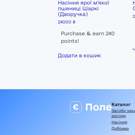
Насіння ярої м’якої
пшениці Шаркі
(Дворучка)
24000
₴
Purchase & earn 240
points!
Додати в кошик
Каталог
Засоби зах
рослин
Насіння
Добрива