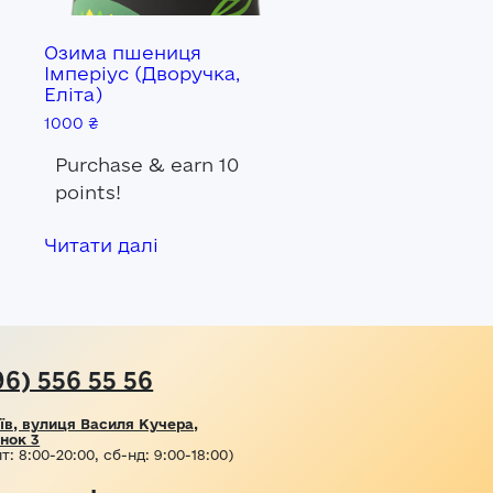
Озима пшениця
Імперіус (Дворучка,
Еліта)
1000
₴
Purchase & earn 10
points!
Читати далі
96) 556 55 56
їв, вулиця Василя Кучера,
нок 3
т: 8:00-20:00, сб-нд: 9:00-18:00)