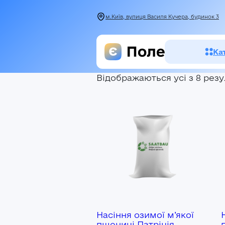
м.Київ, вулиця Василя Кучера, будинок 3
Ка
Відображаються усі з 8 резу
Засоби зах
рослин
Насіння
Добрива
Акції
Насіння озимої м’якої
пшениці Патріція