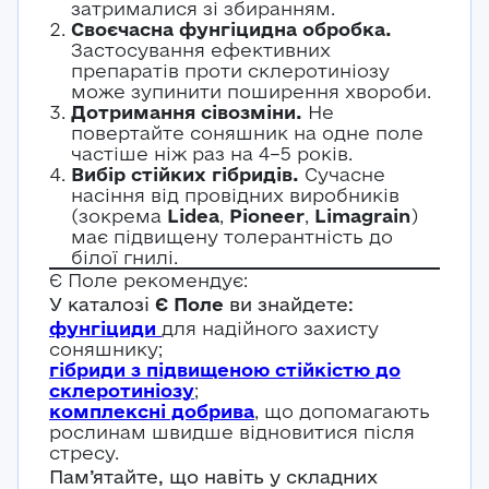
затрималися зі збиранням.
Своєчасна фунгіцидна обробка.
Застосування ефективних
препаратів проти склеротиніозу
може зупинити поширення хвороби.
Дотримання сівозміни.
Не
Авторизація
повертайте соняшник на одне поле
частіше ніж раз на 4–5 років.
E-mail*
Вибір стійких гібридів.
Сучасне
Ваша оцінка
насіння від провідних виробників
(зокрема
Lidea
,
Pioneer
,
Limagrain
)
Пароль*
має підвищену толерантність до
Ваші враження*
білої гнилі.
Є Поле рекомендує:
Забули пароль?
Реєстрація
У каталозі
Є Поле
ви знайдете:
фунгіциди
для надійного захисту
Увійти
соняшнику;
гібриди з підвищеною стійкістю до
склеротиніозу
;
комплексні добрива
, що допомагають
рослинам швидше відновитися після
стресу.
Пам’ятайте, що навіть у складних