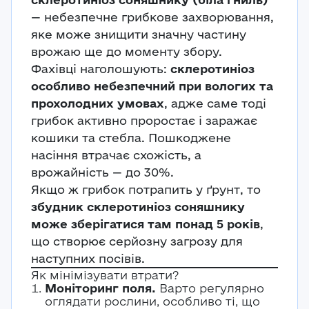
— небезпечне грибкове захворювання,
яке може знищити значну частину
врожаю ще до моменту збору.
Фахівці наголошують:
склеротиніоз
особливо небезпечний при вологих та
прохолодних умовах
, адже саме тоді
грибок активно проростає і заражає
кошики та стебла. Пошкоджене
насіння втрачає схожість, а
врожайність — до 30%.
Якщо ж грибок потрапить у ґрунт, то
збудник склеротиніоз соняшнику
може зберігатися там понад 5 років
,
що створює серйозну загрозу для
наступних посівів.
Як мінімізувати втрати?
Моніторинг поля.
Варто регулярно
оглядати рослини, особливо ті, що