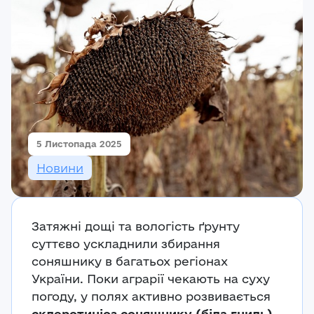
Реєстрація
Ми на зв’язку
(096) 556 55 56
м.Київ, вулиця Василя Кучера, будинок 3
Закрити
5 Листопада 2025
Новини
Затяжні дощі та вологість ґрунту
суттєво ускладнили збирання
соняшнику в багатьох регіонах
України. Поки аграрії чекають на суху
погоду, у полях активно розвивається
склеротиніоз соняшнику (біла гниль)