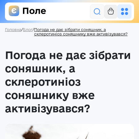
Головна
/
Блог
/
Погода не дає зібрати соняшник, а
Увійти
склеротиніоз соняшнику вже активізувався?
Погода не дає зібрати
Засоби захисту рослин
Насіння
соняшник, а
Добрива
склеротиніоз
Акції
соняшнику вже
активізувався?
Про нас
Блог
Контакти