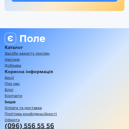
Каталог
Засоби захисту рослин
Насіння
Добрива
Корисна інформація
Акції
Про нас
Блог
Контакти
Інше
Оплата та доставка
Політика конфіденційності
Оферта
(096) 556 55 56