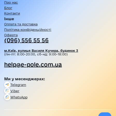
Про нас
Блог
Контакти
Інше
Оплата та доставка
Політика конфіденційності
Оферта
(096) 556 55 56
м.Київ, вулиця Василя Кучера, будинок 3
(пн-пт: 8:00-20:00, сб-нд: 9:00-18:00)
help@e-pole.com.ua
Ми у месенджерах:
Telegram
Viber
WhatsApp