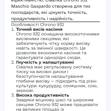
Maschio Gaspardo створена для тих
господарств, які цінують точність,
продуктивність і надійність.
Особливості Chrono 932
Точний висів насіння
Chrono 932 оснащена високоточними
висівними секціями, які
забезпечують чітку норму висіву
навіть за змінної швидкості. Це
дозволяє економити насіння та
гарантувати однорідні сходи.
Гнучкість у налаштуванні
Сівалка має регульовану систему
тиску на висівні диски і
безступінчасте налаштування
глибини висіву — підходить під різні
культури: кукурудзу, соняшник, сою,
зернові.
Висока продуктивність
Завдяки міцному шасі та широким
секціям Chrono 932 може працювати
на великих площах із