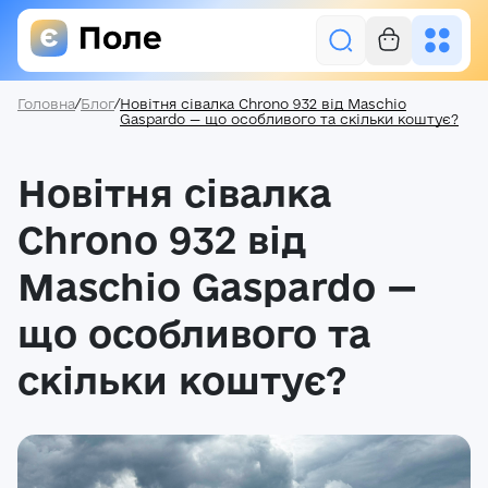
Головна
/
Блог
/
Новітня сівалка Chrono 932 від Maschio
Увійти
Gaspardo — що особливого та скільки коштує?
Новітня сівалка
Засоби захисту рослин
Насіння
Chrono 932 від
Добрива
Maschio Gaspardo —
Акції
що особливого та
скільки коштує?
Про нас
Блог
Контакти