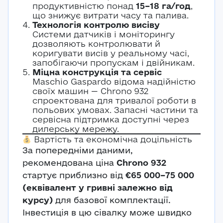
продуктивністю понад
15–18 га/год
,
що знижує витрати часу та палива.
Технологія контролю висіву
Системи датчиків і моніторингу
дозволяють контролювати й
коригувати висів у реальному часі,
запобігаючи пропускам і двійникам.
Міцна конструкція та сервіс
Maschio Gaspardo відома надійністю
своїх машин — Chrono 932
спроектована для тривалої роботи в
польових умовах. Запасні частини та
сервісна підтримка доступні через
дилерську мережу.
Вартість та економічна доцільність
За попередніми даними,
рекомендована ціна
Chrono 932
стартує приблизно від
€65 000–75 000
(еквівалент у гривні залежно від
курсу)
для базової комплектації.
Авторизація
Інвестиція в цю сівалку може швидко