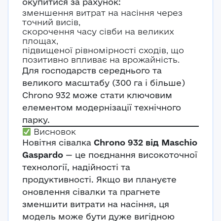
окупитися за рахунок:
E-mail*
зменшення витрат на насіння через
Ваша оцінка
точний висів,
скорочення часу сівби на великих
Пароль*
площах,
Ваші враження*
підвищеної рівномірності сходів, що
позитивно впливає на врожайність.
Забули пароль?
Реєстрація
Для господарств середнього та
Увійти
великого масштабу (300 га і більше)
Chrono 932 може стати ключовим
елементом модернізації технічного
парку.
Висновок
Новітня сівалка
Chrono 932 від Maschio
Gaspardo
— це поєднання високоточної
технології, надійності та
продуктивності. Якщо ви плануєте
оновлення сівалки та прагнете
зменшити витрати на насіння, ця
модель може бути дуже вигідною