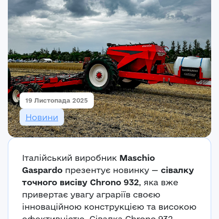
Реєстрація
Ми на зв’язку
(096) 556 55 56
м.Київ, вулиця Василя Кучера, будинок 3
Закрити
19 Листопада 2025
Новини
Італійський виробник
Maschio
Gaspardo
презентує новинку —
сівалку
точного висіву Chrono 932
, яка вже
привертає увагу аграріїв своєю
інноваційною конструкцією та високою
ефективністю. Сівалка Chrono 932