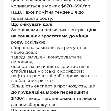
коливаються в межах
$670–690/т з
Авторизація
ПДВ
, і вже помітна тенденція до
E-mail*
подальшого росту.
Ваша оцінка
Що очікувати далі
За оцінками аналітичних центрів,
ціна
Пароль*
Ваші враження*
на соняшник зростатиме до кінця
року
, оскільки:
збиральна кампанія затримується
Забули пароль?
Реєстрація
через дощі;
Увійти
заводи змушені конкурувати за
сировину;
експортна активність зростає після
стабілізації морських коридорів;
нафта та рослинні олії дорожчають на
глобальних ринках.
Більшість експертів прогнозують, що
до грудня ціна може перевищити
$700/т
, якщо погодні ризики та низькі
запаси збережуться.
Що радять аграріям