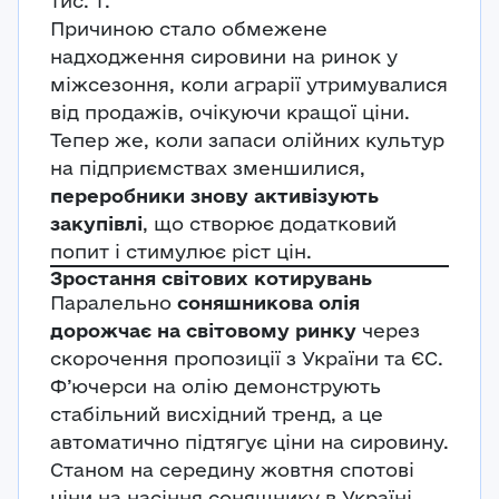
тис. т.
Причиною стало обмежене
надходження сировини на ринок у
міжсезоння, коли аграрії утримувалися
від продажів, очікуючи кращої ціни.
Тепер же, коли запаси олійних культур
на підприємствах зменшилися,
переробники знову активізують
закупівлі
, що створює додатковий
попит і стимулює ріст цін.
Зростання світових котирувань
Паралельно
соняшникова олія
дорожчає на світовому ринку
через
скорочення пропозиції з України та ЄС.
Ф’ючерси на олію демонструють
стабільний висхідний тренд, а це
автоматично підтягує ціни на сировину.
Станом на середину жовтня спотові
ціни на насіння соняшнику в Україні