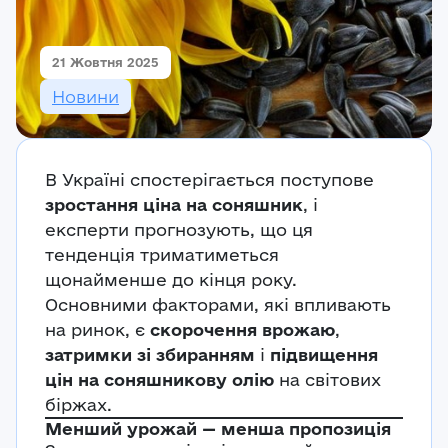
Реєстрація
21 Жовтня 2025
Ми на зв’язку
Новини
(096) 556 55 56
м.Київ, вулиця Василя Кучера, будинок 3
Закрити
В Україні спостерігається поступове
зростання ціна на соняшник
, і
експерти прогнозують, що ця
тенденція триматиметься
щонайменше до кінця року.
Основними факторами, які впливають
на ринок, є
скорочення врожаю
,
затримки зі збиранням
і
підвищення
цін на соняшникову олію
на світових
біржах.
Менший урожай — менша пропозиція