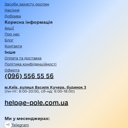
Засоби захисту рослин
Насіння
Добрива
Корисна інформація
Акції
Про нас
Блог
Контакти
Інше
Оплата та доставка
Політика конфіденційності
Оферта
(096) 556 55 56
м.Київ, вулиця Василя Кучера, будинок 3
(пн-пт: 8:00-20:00, сб-нд: 9:00-18:00)
help@e-pole.com.ua
Ми у месенджерах:
Telegram