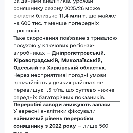
За даними аналітиків, урожай
соняшнику сезону 2025/26 може
скласти близько
11,4 млн т
, що майже
на 600 тис. т менше попередніх
прогнозів.
Таке скорочення пов’язане з тривалою
посухою у ключових регіонах-
виробниках —
Дніпропетровській,
Кіровоградській, Миколаївській,
Одеській та Харківській областях
.
Через несприятливі погодні умови
врожайність у деяких районах не
перевищує 1,5 т/га, що суттєво нижче
середніх багаторічних показників.
Переробні заводи знижують запаси
У вересні аналітики фіксували
найнижчий рівень переробки
соняшнику з 2022 року
— лише 560